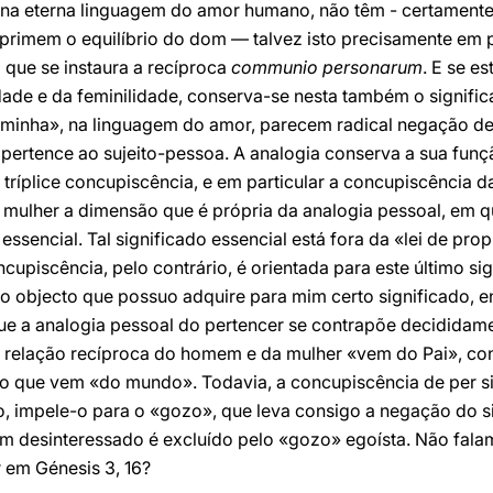
 na eterna linguagem do amor humano, não têm - certamente 
rimem o equilíbrio do dom — talvez isto precisamente em pr
 que se instaura a recíproca
communio personarum
. E se e
ade e da feminilidade, conserva-se nesta também o signifi
. minha», na linguagem do amor, parecem radical negação d
pertence ao sujeito-pessoa. A analogia conserva a sua funçã
tríplice concupiscência, e em particular a concupiscência da
 mulher a dimensão que é própria da analogia pessoal, em q
ssencial. Tal significado essencial está fora da «lei de pro
cupiscência, pelo contrário, é orientada para este último si
 o objecto que possuo adquire para mim certo significado, 
que a analogia pessoal do pertencer se contrapõe decididamen
a relação recíproca do homem e da mulher «vem do Pai», con
ao que vem «do mundo». Todavia, a concupiscência de per s
, impele-o para o «gozo», que leva consigo a negação do s
om desinteressado é excluído pelo «gozo» egoísta. Não fala
 em Génesis 3, 16?