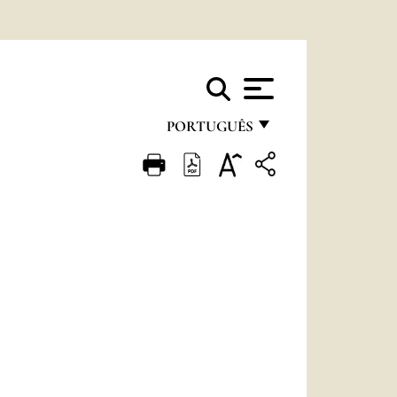
PORTUGUÊS
FRANÇAIS
ENGLISH
ITALIANO
PORTUGUÊS
ESPAÑOL
DEUTSCH
POLSKI