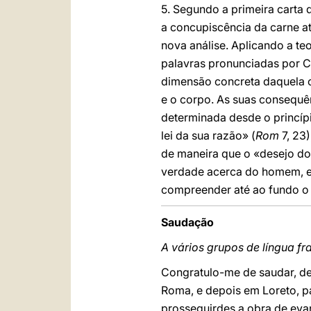
5. Segundo a primeira carta
a concupiscência da carne at
nova análise. Aplicando a te
palavras pronunciadas por C
dimensão concreta daquela 
e o corpo. As suas consequê
determinada desde o princíp
lei da sua razão» (
Rom
7, 23)
de maneira que o «desejo do
verdade acerca do homem, e
compreender até ao fundo o
Saudação
A vários grupos de língua f
Congratulo-me de saudar, den
Roma, e depois em Loreto, pa
prosseguirdes a obra de eva