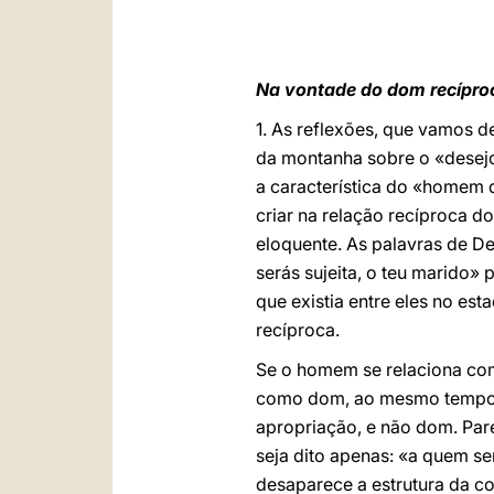
Na vontade do dom recípr
1. As reflexões, que vamos d
da montanha sobre o «desejo
a característica do «homem d
criar na relação recíproca 
eloquente. As palavras de D
serás sujeita, o teu marido»
que existia entre eles no es
recíproca.
Se o homem se relaciona com
como dom, ao mesmo tempo c
apropriação, e não dom. Pare
seja dito apenas: «a quem ser
desaparece a estrutura da 