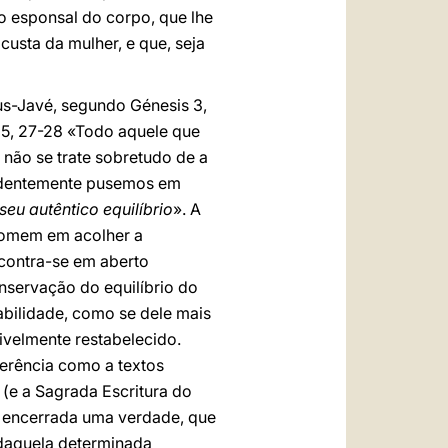
do esponsal do corpo, que lhe
custa da mulher, e que, seja
eus-Javé, segundo Génesis 3,
 5, 27-28 «Todo aquele que
 não se trate sobretudo de a
cedentemente pusemos em
eu autêntico equilíbrio
». A
 homem em acolher a
ncontra-se em aberto
nservação do equilíbrio do
bilidade, como se dele mais
ivelmente restabelecido.
erência como a textos
(e a Sagrada Escritura do
o encerrada uma verdade, que
daquela determinada