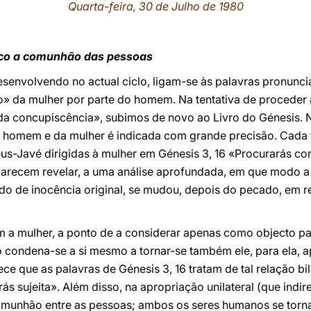
Quarta-feira, 30 de Julho de 1980
oco a comunhão das pessoas
esenvolvendo no actual ciclo, ligam-se às palavras pronunc
» da mulher por parte do homem. Na tentativa de proceder
a concupiscência», subimos de novo ao Livro do Génesis. Ne
do homem e da mulher é indicada com grande precisão. Cada 
eus-Javé dirigidas à mulher em Génesis 3, 16 «Procurarás c
 parecem revelar, a uma análise aprofundada, em que modo a
tado de inocência original, se mudou, depois do pecado, em 
 a mulher, a ponto de a considerar apenas como objecto par
ondena-se a si mesmo a tornar-se também ele, para ela, a
ce que as palavras de Génesis 3, 16 tratam de tal relação bi
ás sujeita». Além disso, na apropriação unilateral (que indir
comunhão entre as pessoas; ambos os seres humanos se tor