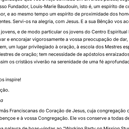
so Fundador, Louis-Marie Baudouin, isto é, um espírito de 
or, e ao mesmo tempo um espírito de proximidade dos hom
entes. Servi-os na alegria, com Jesus. E a sua Bênção vos 
ovens, e de modo particular os jovens do Centro Espiritual
var e encorajar vigorosamente a vossa preocupação de dar, 
em, um lugar privilegiado à oração, à escola dos Mestres es
estres de oração; tem necessidade de apóstolos enraizado
Assim os cristãos viverão na serenidade de uma fé aprofunda
os inspire!
ção.
sa
rmãs Franciscanas do Coração de Jesus, cuja congregação c
bençoe e à vossa Congregação. Ele vos conserve a todas ded
a palavra de boas-vindas ao "Working Party on Mission Stu