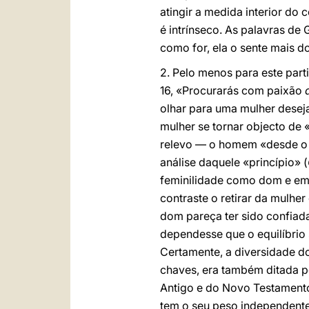
atingir a medida interior do
é intrínseco. As palavras de 
como for, ela o sente mais 
2. Pelo menos para este part
16, «Procurarás com paixão
olhar para uma mulher deseja
mulher se tornar objecto d
relevo — o homem «desde o 
análise daquele «princípio» (
feminilidade como dom e em 
contraste o retirar da mulhe
dom pareça ter sido confiad
dependesse que o equilíbrio
Certamente, a diversidade d
chaves, era também ditada pe
Antigo e do Novo Testamento
tem o seu peso independent