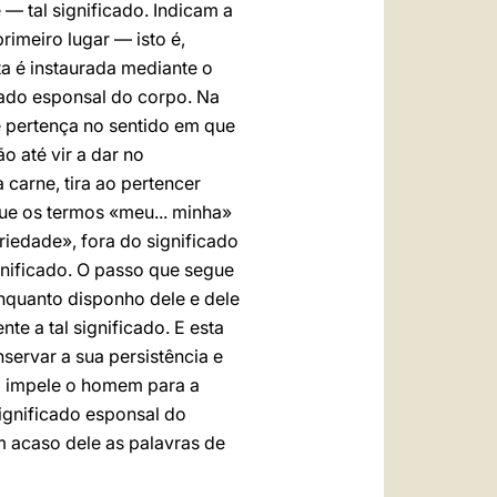
— tal significado. Indicam a
imeiro lugar — isto é,
sta é instaurada mediante o
cado esponsal do corpo. Na
e pertença no sentido em que
o até vir a dar no
 carne, tira ao pertencer
ue os termos «meu... minha»
priedade», fora do significado
gnificado. O passo que segue
enquanto disponho dele e dele
te a tal significado. E esta
servar a sua persistência e
i impele o homem para a
ignificado esponsal do
m acaso dele as palavras de