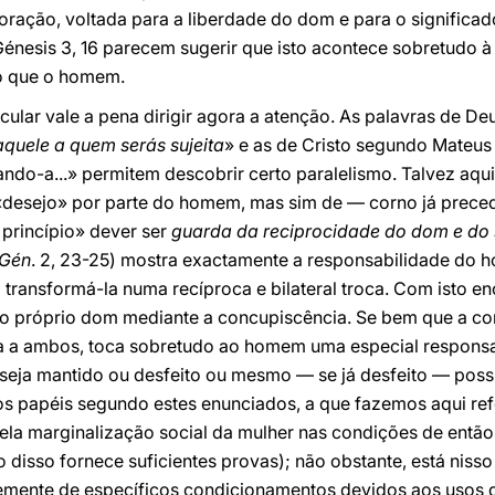
 coração, voltada para a liberdade do dom e para o significa
Génesis 3, 16 parecem sugerir que isto acontece sobretudo à 
do que o homem.
icular vale a pena dirigir agora a atenção. As palavras de D
aquele a quem serás sujeita
» e as de Cristo segundo Mateus
ndo-a...» permitem descobrir certo paralelismo. Talvez aqui
e «desejo» por parte do homem, mas sim de — corno já pre
princípio» dever ser
guarda da reciprocidade do dom e do s
Gén
. 2, 23-25) mostra exactamente a responsabilidade do
transformá-la numa recíproca e bilateral troca. Com isto e
r o próprio dom mediante a concupiscência. Se bem que a co
a a ambos, toca sobretudo ao homem uma especial responsa
 seja mantido ou desfeito ou mesmo — se já desfeito — poss
os papéis segundo estes enunciados, a que fazemos aqui ref
la marginalização social da mulher nas condições de então 
 disso fornece suficientes provas); não obstante, está niss
emente de específicos condicionamentos devidos aos usos 