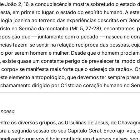
 de João 2, 16, a concupiscência mostra sobretudo o estado
esta, em primeiro lugar, o estado do espírito humano. A est
ologia joanina ao terreno das experiências descritas em Gé
risto no Sermão da montanha (
Mt
. 5, 27-28), encontramos, 
oposição que — juntamente com o pecado — nasceu no cora
ncias fazem-se sentir na relação recíproca das pessoas, cu
io por serem homem e mulher. Desde que o homem proclamou 
, existe quase um constante perigo de prevalecer tal modo de
 corpo» se manifesta mais forte que o «desejo da razão». O
ste elemento antropológico, que devemos ter sempre prese
 chamamento dirigido por Cristo ao coração humano no Se
rancesa
tre os diversos grupos, as Ursulinas de Jesus, de Chavagne
ra a segunda sessão do seu Capítulo Geral. Encorajo-vos, qu
ngelização que vos é hoje confiada em diversos países, seg