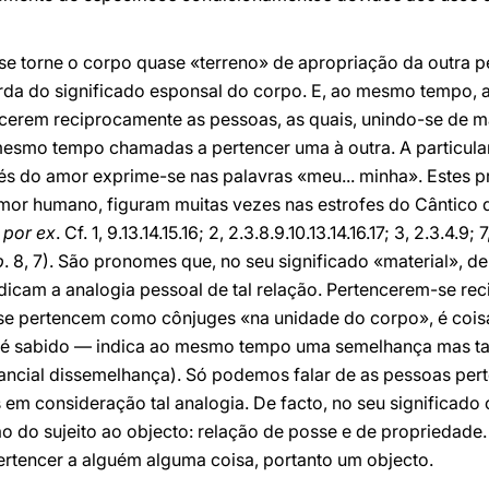
se torne o corpo quase «terreno» de apropriação da outra p
rda do significado esponsal do corpo. E, ao mesmo tempo, a
cerem reciprocamente as pessoas, as quais, unindo-se de 
 mesmo tempo chamadas a pertencer uma à outra. A particul
és do amor exprime-se nas palavras «meu... minha». Estes
mor humano, figuram muitas vezes nas estrofes do Cântico
.
por ex
. Cf. 1, 9.13.14.15.16; 2, 2.3.8.9.10.13.14.16.17; 3, 2.3.4.9; 
b
. 8, 7). São pronomes que, no seu significado «material», 
dicam a analogia pessoal de tal relação. Pertencerem-se r
se pertencem como cônjuges «na unidade do corpo», é coisa
 é sabido — indica ao mesmo tempo uma semelhança mas t
stancial dissemelhança). Só podemos falar de as pessoas pe
m consideração tal analogia. De facto, no seu significado o
o do sujeito ao objecto: relação de posse e de propriedade. 
ertencer a alguém alguma coisa, portanto um objecto.