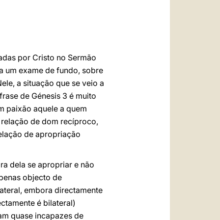
العربيّة
中文
LATINE
iadas por Cristo no Sermão
 a um exame de fundo, sobre
le, a situação que se veio a
frase de Génesis 3 é muito
om paixão aquele a quem
 relação de dom recíproco,
relação de apropriação
a dela se apropriar e não
penas objecto de
lateral, embora directamente
ectamente é bilateral)
nam quase incapazes de