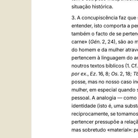
situação histórica.
3. A concupiscência faz que 
entender, isto comporta a pe
também o facto de se perten
carne» (
Gén
. 2, 24), são ao
do homem e da mulher atrav
pertencem à linguagem do a
noutros textos bíblicos (1. Cf
por ex
.,
Ez
. 16, 8;
Os
. 2, 18;
T
posse, mas no nosso caso in
mulher, em especial quando 
pessoal. A analogia — como
identidade (isto é, uma sub
reciprocamente, se tomamos e
pertencer pressupõe a relaçã
mas sobretudo «material»: p