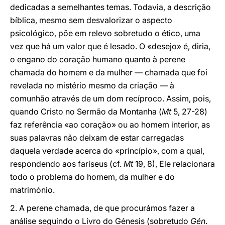
dedicadas a semelhantes temas. Todavia, a descrição
bíblica, mesmo sem desvalorizar o aspecto
psicológico, põe em relevo sobretudo o ético, uma
vez que há um valor que é lesado. O «desejo» é, diria,
o engano do coração humano quanto à perene
chamada do homem e da mulher — chamada que foi
revelada no mistério mesmo da criação — à
comunhão através de um dom recíproco. Assim, pois,
quando Cristo no Sermão da Montanha (
Mt
5, 27-28)
faz referência «ao coração» ou ao homem interior, as
suas palavras não deixam de estar carregadas
daquela verdade acerca do «princípio», com a qual,
respondendo aos fariseus (cf.
Mt
19, 8), Ele relacionara
todo o problema do homem, da mulher e do
matrimónio.
2. A perene chamada, de que procurámos fazer a
análise seguindo o Livro do Génesis (sobretudo
Gén
.