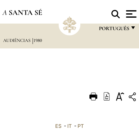
A
SANTA SÉ
PORTUGUÊS
AUDIÊNCIAS
1980
FRANÇAIS
ENGLISH
ITALIANO
PORTUGUÊS
ESPAÑOL
DEUTSCH
POLSKI
العربيّة
ES
-
IT
-
PT
中文