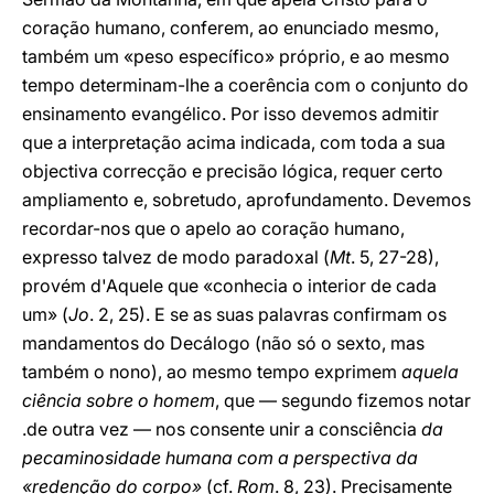
coração humano, conferem, ao enunciado mesmo,
também um «peso específico» próprio, e ao mesmo
tempo determinam-lhe a coerência com o conjunto do
ensinamento evangélico. Por isso devemos admitir
que a interpretação acima indicada, com toda a sua
objectiva correcção e precisão lógica, requer certo
ampliamento e, sobretudo, aprofundamento. Devemos
recordar-nos que o apelo ao coração humano,
expresso talvez de modo paradoxal (
Mt
. 5, 27-28),
provém d'Aquele que «conhecia o interior de cada
um» (
Jo
. 2, 25). E se as suas palavras confirmam os
mandamentos do Decálogo (não só o sexto, mas
também o nono), ao mesmo tempo exprimem
aquela
ciência sobre o homem
, que — segundo fizemos notar
.de outra vez — nos consente unir a consciência
da
pecaminosidade humana com a perspectiva da
«redenção do corpo»
(cf.
Rom
. 8, 23). Precisamente