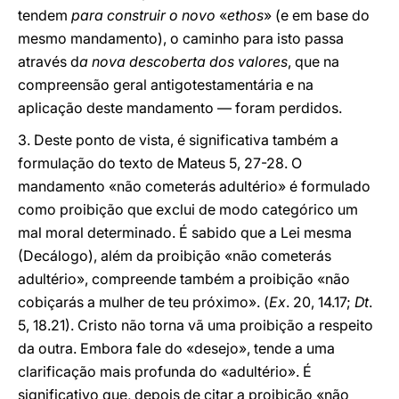
tendem
para construir o novo
«
ethos
» (e em base do
mesmo mandamento), o caminho para isto passa
através d
a nova descoberta dos valores
, que na
compreensão geral antigotestamentária e na
aplicação deste mandamento — foram perdidos.
3. Deste ponto de vista, é significativa também a
formulação do texto de Mateus 5, 27-28. O
mandamento «não cometerás adultério» é formulado
como proibição que exclui de modo categórico um
mal moral determinado. É sabido que a Lei mesma
(Decálogo), além da proibição «não cometerás
adultério», compreende também a proibição «não
cobiçarás a mulher de teu próximo». (
Ex
. 20, 14.17;
Dt
.
5, 18.21). Cristo não torna vã uma proibição a respeito
da outra. Embora fale do «desejo», tende a uma
clarificação mais profunda do «adultério». É
significativo que, depois de citar a proibição «não