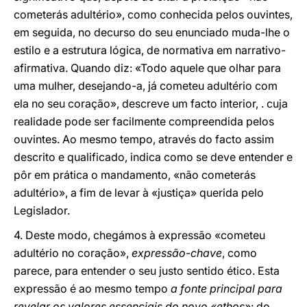
cometerás adultério», como conhecida pelos ouvintes,
em seguida, no decurso do seu enunciado muda-lhe o
estilo e a estrutura lógica, de normativa em narrativo-
afirmativa. Quando diz: «Todo aquele que olhar para
uma mulher, desejando-a, já cometeu adultério com
ela no seu coração», descreve um facto interior, . cuja
realidade pode ser facilmente compreendida pelos
ouvintes. Ao mesmo tempo, através do facto assim
descrito e qualificado, indica como se deve entender e
pôr em prática o mandamento, «não cometerás
adultério», a fim de levar à «justiça» querida pelo
Legislador.
4. Deste modo, chegámos à expressão «cometeu
adultério no coração»,
expressão-chave
, como
parece, para entender o seu justo sentido ético. Esta
expressão é ao mesmo tempo
a fonte principal para
revelar os valores essenciais do novo «ethos»
: do