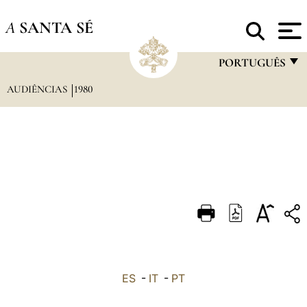
A
SANTA SÉ
PORTUGUÊS
AUDIÊNCIAS
1980
FRANÇAIS
ENGLISH
ITALIANO
PORTUGUÊS
ESPAÑOL
DEUTSCH
POLSKI
العربيّة
ES
-
IT
-
PT
中文