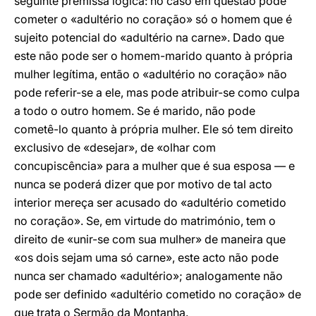
seguinte premissa lógica: no caso em questão pode
cometer o «adultério no coração» só o homem que é
sujeito potencial do «adultério na carne». Dado que
este não pode ser o homem-marido quanto à própria
mulher legítima, então o «adultério no coração» não
pode referir-se a ele, mas pode atribuir-se como culpa
a todo o outro homem. Se é marido, não pode
cometê-lo quanto à própria mulher. Ele só tem direito
exclusivo de «desejar», de «olhar com
concupiscência» para a mulher que é sua esposa — e
nunca se poderá dizer que por motivo de tal acto
interior mereça ser acusado do «adultério cometido
no coração». Se, em virtude do matrimónio, tem o
direito de «unir-se com sua mulher» de maneira que
«os dois sejam uma só carne», este acto não pode
nunca ser chamado «adultério»; analogamente não
pode ser definido «adultério cometido no coração» de
que trata o Sermão da Montanha.