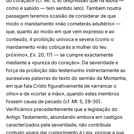
do coração» (cf.
Mt
. 5, 8) (expressão que na Bíblia —
como é sabido — tem sentido lato). Também noutra
passagem teremos ocasião de considerar de que
modo o mandamento «não cometerás adultério» —
que, quanto ao modo em que vem expresso e ao
conteúdo, é proibição unívoca e severa (como o
mandamento «não cobiçarás a mulher do teu
próximo»,
Ex
. 20, 17) — se cumpre exactamente
mediante a «pureza do coração». Da severidade e
força da proibição dão testemunho indirectamente as
sucessivas palavras do texto do sermão da Montanha,
em que fala Cristo figurativamente de «arrancar o
olho» e de «cortar a mão», quando estes membros
fossem causa de pecado (cf.
Mt
. 5, 29-30).
Verificámos precedentemente que a legislação do
Antigo Testamento, abundando embora em castigos
caracterizados pela severidade, não contribuía
contudo «para dar cumprimento à Lei», porque a sua