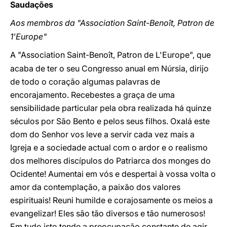
Saudações
Aos membros da "Association Saint-Beno
t, Patron de
î
1'Europe"
A "Association Saint-Beno
t, Patron de L'Europe", que
î
acaba de ter o seu Congresso anual em Núrsia, dirijo
de todo o coração algumas palavras de
encorajamento. Recebestes a graça de uma
sensibilidade particular pela obra realizada há quinze
séculos por São Bento e pelos seus filhos. Oxalá este
dom do Senhor vos leve a servir cada vez mais a
Igreja e a sociedade actual com o ardor e o realismo
dos melhores discípulos do Patriarca dos monges do
Ocidente! Aumentai em vós e despertai à vossa volta o
amor da contemplação, a paixão dos valores
espirituais! Reuni humilde e corajosamente os meios a
evangelizar! Eles são tão diversos e tão numerosos!
Em tudo isto tende a preocupação constante de agir