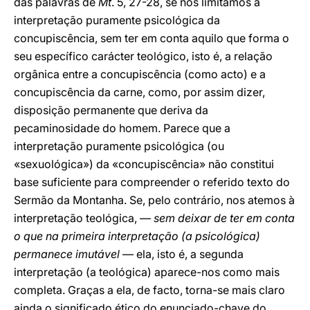
das palavras de
Mt
. 5, 27-28, se nos limitamos à
interpretação puramente psicológica da
concupiscência, sem ter em conta aquilo que forma o
seu específico carácter teológico, isto é, a relação
orgânica entre a concupiscência (como acto) e a
concupiscência da carne, como, por assim dizer,
disposição permanente que deriva da
pecaminosidade do homem. Parece que a
interpretação puramente psicológica (ou
«sexuológica») da «concupiscência» não constitui
base suficiente para compreender o referido texto do
Sermão da Montanha. Se, pelo contrário, nos atemos à
interpretação teológica, —
sem deixar de ter em conta
o que na primeira interpretação (a psicológica)
permanece imutável
— ela, isto é, a segunda
interpretação (a teológica) aparece-nos como mais
completa. Graças a ela, de facto, torna-se mais claro
ainda o significado ético do enunciado-chave do