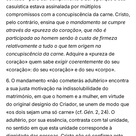
casuística estava assinalada por múltiplos
compromissos com a concupiscência da carne. Cristo,
pelo contrário, ensina que
o mandamento se cumpre
através da «pureza do coração», que não é
participada ao homem senão à custa de firmeza
relativamente a tudo o que tem origem na
concupiscência da carne
. Adquire a «pureza de
coração» quem sabe
exigir coerentemente
do seu
«coração»: do seu «coração» e do seu «corpo».
6. O mandamento «não cometerás adultério» encontra
a sua justa motivação na indissolubilidade do
matrimónio, em que o homem e a mulher, em virtude
do original desígnio do Criador, se unem de modo que
«os dois sejam uma só carne» (cf.
Gén
. 2, 24). O
adultério, por sua essência, contrasta com tal unidade,
no sentido em que esta unidade corresponde à
dignidade das pessoas. Cristo não só confirma este