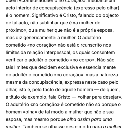
quem «comete adultério no coração», mediante um
acto interior de concupiscência (expresso pelo olhar),
é o homem. Significativo é Cristo, falando do objecto
de tal acto, não sublinhar que é «a mulher do
próximo», ou a mulher que não é a própria esposa,
mas diz genericamente: a mulher. O adultério
cometido «no coração» não está circunscrito nos
limites da relação interpessoal, os quais consentem
verificar o adultério cometido «no corpo». Não são
tais limites que decidem exclusiva e essencialmente
do adultério cometido «no coração», mas a natureza
mesma da concupiscência, expressa neste caso pelo
olhar, isto é, pelo facto de aquele homem — de quem,
a título de exemplo, fala Cristo — «olhar para desejar».
O adultério «no coração» é cometido não só porque o
homem «olha» de tal modo a mulher que não é sua
esposa, mas mesmo porque
olha assim para uma
mulher
. Também se olhasse deste modo para
a mulher