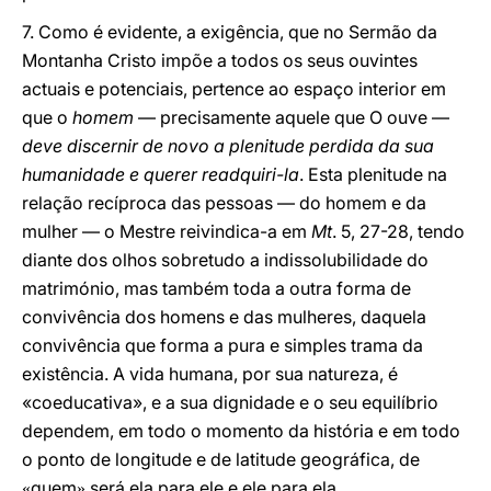
7. Como é evidente, a exigência, que no Sermão da
Montanha Cristo impõe a todos os seus ouvintes
actuais e potenciais, pertence ao espaço interior em
que o
homem
— precisamente aquele que O ouve —
deve discernir de novo a plenitude perdida da sua
humanidade e querer readquiri-la
. Esta plenitude na
relação recíproca das pessoas — do homem e da
mulher — o Mestre reivindica-a em
Mt
. 5, 27-28, tendo
diante dos olhos sobretudo a indissolubilidade do
matrimónio, mas também toda a outra forma de
convivência dos homens e das mulheres, daquela
convivência que forma a pura e simples trama da
existência. A vida humana, por sua natureza, é
«coeducativa», e a sua dignidade e o seu equilíbrio
dependem, em todo o momento da história e em todo
o ponto de longitude e de latitude geográfica, de
quem
será ela para ele e ele para ela.
«
»