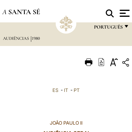
A
SANTA SÉ
PORTUGUÊS
AUDIÊNCIAS
1980
FRANÇAIS
ENGLISH
ITALIANO
PORTUGUÊS
ESPAÑOL
ES
-
IT
-
PT
DEUTSCH
POLSKI
العربيّة
JOÃO PAULO II
中文