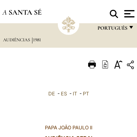
A
SANTA SÉ
PORTUGUÊS
AUDIÊNCIAS
1981
FRANÇAIS
ENGLISH
ITALIANO
PORTUGUÊS
ESPAÑOL
DE
-
ES
-
IT
-
PT
DEUTSCH
POLSKI
العربيّة
PAPA JOÃO PAULO II
中文