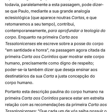
todavia, paralelamente a esta passagem, pode dizer-
se que Paulo, mediante a sua grande analogia
eclesiológica (que aparece noutras
Cartas
, e que
retomaremos a seu tempo), contribui,
contemporaneamente,
para aprofundar a teologia do
corpo
. Enquanto na primeira
Carta aos
Tessalonicenses
ele escreve sobre a posse do corpo
"em santidade e honra", na passagem agora citada da
primeira
Carta aos Coríntios
quer mostrar este corpo
humano, precisamente como digno de respeito;
poder-se-ia também dizer que deseja ensinar aos
destinatários da sua
Carta
a justa concepção do
corpo humano.
Portanto esta descrição paulina do corpo humano na
primeira
Carta aos Coríntios
parece estar em estreita
relação com as recomendações da primeira
Carta aos
Tessalonicenses
: "Que cada um de vós saiba possuir o