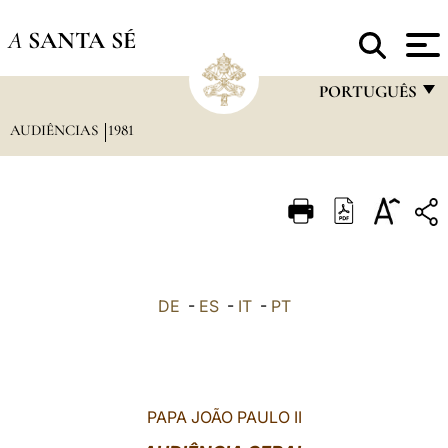
A
SANTA SÉ
PORTUGUÊS
AUDIÊNCIAS
1981
FRANÇAIS
ENGLISH
ITALIANO
PORTUGUÊS
ESPAÑOL
DE
-
ES
-
IT
-
PT
DEUTSCH
POLSKI
العربيّة
PAPA JOÃO PAULO II
中文