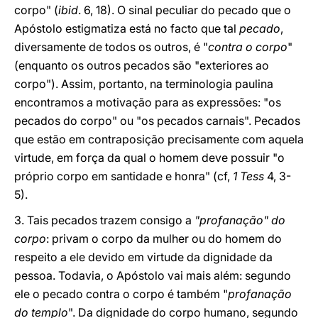
corpo" (
ibid
. 6, 18). O sinal peculiar do pecado que o
Apóstolo estigmatiza está no facto que tal
pecado
,
diversamente de todos os outros, é "
contra o corpo
"
(enquanto os outros pecados são "exteriores ao
corpo"). Assim, portanto, na terminologia paulina
encontramos a motivação para as expressões: "os
pecados do corpo" ou "os pecados carnais". Pecados
que estão em contraposição precisamente com aquela
virtude, em força da qual o homem deve possuir "o
próprio corpo em santidade e honra" (cf,
1 Tess
4, 3-
5).
3. Tais pecados trazem consigo a
"profanação" do
corpo
: privam o corpo da mulher ou do homem do
respeito a ele devido em virtude da dignidade da
pessoa. Todavia, o Apóstolo vai mais além: segundo
ele o pecado contra o corpo é também "
profanação
do templo
". Da dignidade do corpo humano, segundo