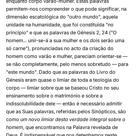
enquanto corpo varão-mulher. Estas palavras
permitem-nos compreender o que pode significar, na
dimensão escatológica do "outro mundo", aquela
unidade na humanidade, que foi constituída "no
princípio" e que as palavras de Génesis 2, 24 ("O
homem... unir-se-á a sua mulher e os dois serão uma
só carne"), pronunciadas no acto da criação do
homem como varão e mulher, pareciam orientar-se —
se não completamente, pelo menos sobretudo — para
"este mundo". Dado que as palavras do Livro do
Génesis eram quase o limiar de toda a teologia do
corpo — limiar sobre que se baseou Cristo no seu
ensinamento sobre o matrimónio e sobre a
indissolubilidade dele — então é necessário admitir
que as Suas palavras, referidas pelos Sinópticos, são
como
um novo limiar desta verdade integral sobre o
homem
, que encontramos na Palavra revelada de
Deus. É indispensável que nos detenhamos neste