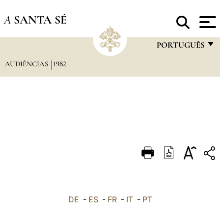
A
SANTA SÉ
PORTUGUÊS
AUDIÊNCIAS
1982
FRANÇAIS
ENGLISH
ITALIANO
PORTUGUÊS
ESPAÑOL
DEUTSCH
POLSKI
العربيّة
DE
-
ES
-
FR
-
IT
-
PT
中文