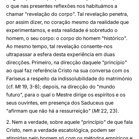
o que nas presentes reflexões nos habituámos a
chamar "revelação do corpo". Tal revelação penetra,
por assim dizer, no coração mesmo da realidade que
experimentamos, e esta realidade é sobretudo o
homem, o seu corpo: o corpo do homem "histórico".
Ao mesmo tempo, tal revelação consente-nos
ultrapassar a esfera desta experiência em duas
direcções. Primeiro, na direcção daquele "princípio"
ao qual faz referência Cristo na sua conversa com os
Fariseus a respeito da indissolubilidade do matrimónio
(cf.
Mt
19, 3-8); depois, na direcção do "mundo
futuro", para o qual o Mestre dirige os espíritos e os
seus ouvintes, em presença dos Saduceus que
"afirmam que não há a ressurreição" (
Mt
22, 23).
2. Nem a verdade, sobre aquele "princípio" de que fala
Cristo, nem a verdade escatológica, podem ser
atingidas pelo homem só com os métodos empíricos e