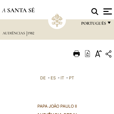
A
SANTA SÉ
PORTUGUÊS
AUDIÊNCIAS
1982
FRANÇAIS
ENGLISH
ITALIANO
PORTUGUÊS
ESPAÑOL
DE
-
ES
-
IT
-
PT
DEUTSCH
POLSKI
العربيّة
PAPA JOÃO PAULO II
中文