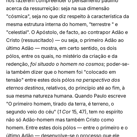
nos fazerem compreender o pensamento paulino
acerca da ressurreição: seja na sua dimensão
"cósmica", seja no que diz respeito à característica da
mesma estrutura interna do homem, "terrestre " e
"celestial". O Apóstolo, de facto, ao contrapor Adão e
Cristo (ressuscitado) — ou seja, o primeiro Adão ao
último Adão — mostra, em certo sentido, os dois
pólos, entre os quais, no mistério da criação e da
redenção,
foi situado o homem no cosmos
; poder-se-
ia também dizer que o homem foi "colocado em
tensão" entre estes dois pólos
na perspectiva dos
eternos destinos
, relativos, do princípio até ao fim, à
sua mesma natureza humana. Quando Paulo escreve
"O primeiro homem, tirado da terra, é terreno, o
segundo veio do céu" (
1 Cor
15, 47), tem no espírito
não só Adão-homem mas também Cristo como
homem. Entre estes dois pólos — entre o primeiro e o
último Adão — desenvolve-se o processo que ele