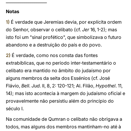
____________________
Notas
1)
É verdade que Jeremias devia, por explícita ordem
do Senhor, observar o celibato (cf.
Jer
16, 1-2); mas
isto foi um "sinal profético", que simbolizava o futuro
abandono e a destruição do país e do povo.
2)
É verdade, como nos consta das fontes
extrabíblicas, que no período inter-testamentário o
celibato era mantido no âmbito do judaísmo por
alguns membros da seita dos Essénios (cf. José
Flávio,
Bell. Jud.
II, 8, 2: 120-121; Al. Filão,
Hypothel
. 11,
14); mas isto acontecia à margem do judaísmo oficial e
provavelmente não persistiu além do princípio do
século I.
Na comunidade de Qumran o celibato não obrigava a
todos, mas alguns dos membros mantinham-no até à