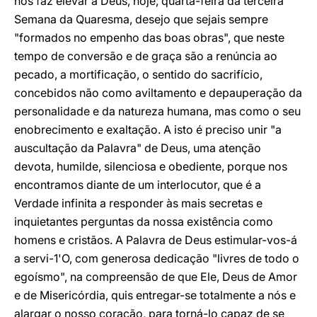
nos faz elevar a Deus, hoje, quarta-feira da terceira
Semana da Quaresma, desejo que sejais sempre
"formados no empenho das boas obras", que neste
tempo de conversão e de graça são a renúncia ao
pecado, a mortificação, o sentido do sacrifício,
concebidos não como aviltamento e depauperação da
personalidade e da natureza humana, mas como o seu
enobrecimento e exaltação. A isto é preciso unir "a
auscultação da Palavra" de Deus, uma atenção
devota, humilde, silenciosa e obediente, porque nos
encontramos diante de um interlocutor, que é a
Verdade infinita a responder às mais secretas e
inquietantes perguntas da nossa existência como
homens e cristãos. A Palavra de Deus estimular-vos-á
a servi-1'O, com generosa dedicação "livres de todo o
egoísmo", na compreensão de que Ele, Deus de Amor
e de Misericórdia, quis entregar-se totalmente a nós e
alargar o nosso coração, para torná-lo capaz de se