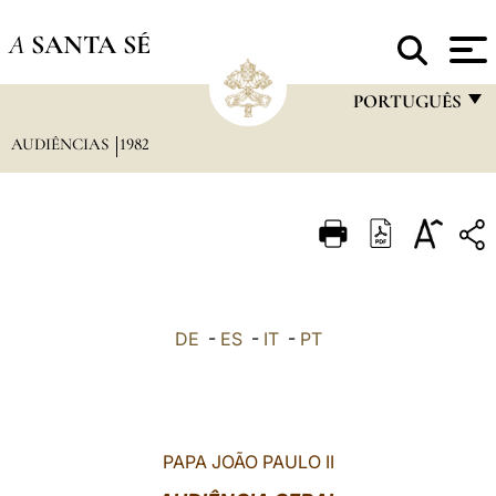
A
SANTA SÉ
PORTUGUÊS
AUDIÊNCIAS
1982
FRANÇAIS
ENGLISH
ITALIANO
PORTUGUÊS
ESPAÑOL
DE
-
ES
-
IT
-
PT
DEUTSCH
POLSKI
العربيّة
PAPA JOÃO PAULO II
中文