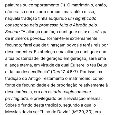
palavras ou comportamento (
1
). O matrimónio, então,
não era só um estado comum, mas, além disso,
naquela tradição tinha adquirido
um significado
consagrado pela promessa feita a Abraão pelo
Senhor:
"A aliança que faço contigo é esta: e serás pai
de inúmeros povos... Tornar-te-ei extremamente
fecundo; farei que de ti nasçam povos e terás reis por
descendentes. Estabeleço uma aliança contigo e com
a tua posteridade, de geração em geração; será uma
aliança eterna, em virtude da qual Eu serei o teu Deus
e da tua descendência" (
Gén
17, 4.6-7). Por isso, na
tradição do Antigo Testamento o matrimónio, como
fonte de fecundidade e de procriação relativamente à
descendência, era
um estado religiosamente
privilegiado
: e privilegiado pela revelação mesma.
Sobre o fundo desta tradição, segundo a qual o
Messias devia ser "filho de David" (
Mt
20, 30), era