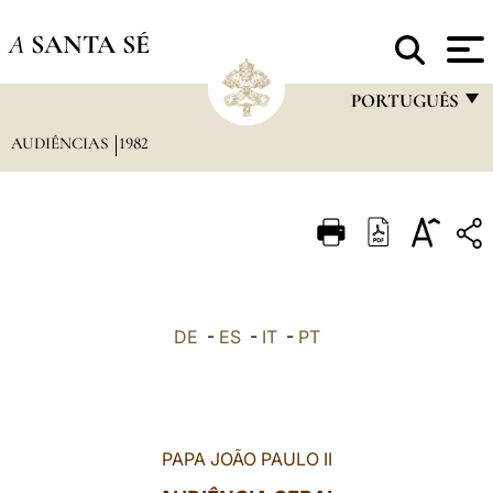
A
SANTA SÉ
PORTUGUÊS
AUDIÊNCIAS
1982
FRANÇAIS
ENGLISH
ITALIANO
PORTUGUÊS
ESPAÑOL
DE
-
ES
-
IT
-
PT
DEUTSCH
POLSKI
العربيّة
PAPA JOÃO PAULO II
中文