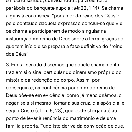
em certo sentido, convida todos para ele (cf. a
parábola do banquete nupcial:
Mt
22, 1-14). Se chama
alguns à continência "por amor do reino dos Céus";
pelo conteúdo daquela expressão conclui-se que Ele
os chama a participarem de modo singular na
instauração do reino de Deus sobre a terra, graças ao
que tem início e se prepara a fase definitiva do "reino
dos Céus".
3. Em tal sentido dissemos que aquele chamamento
traz em si o sinal particular do dinamismo próprio do
mistério da redenção do corpo. Assim, por
conseguinte, na continência por amor do reino de
Deus põe-se em evidência, como já mencionámos, o
negar-se a si mesmo, tomar a sua cruz, dia após dia, e
seguir Cristo (cf.
Lc
9, 23), que pode chegar até ao
ponto de levar à renúncia do matrimónio e de uma
família própria. Tudo isto deriva da convicção de que,