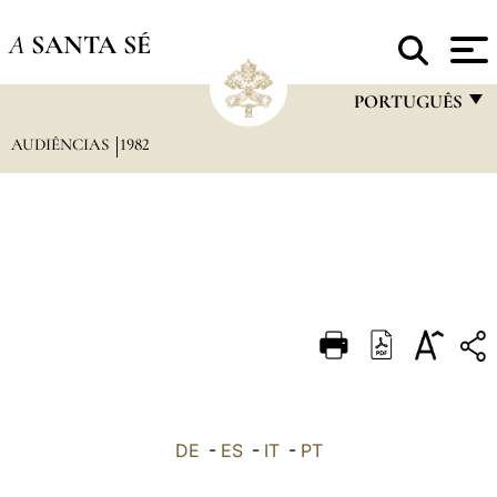
A
SANTA SÉ
PORTUGUÊS
AUDIÊNCIAS
1982
FRANÇAIS
ENGLISH
ITALIANO
PORTUGUÊS
ESPAÑOL
DEUTSCH
POLSKI
العربيّة
DE
-
ES
-
IT
-
PT
中文