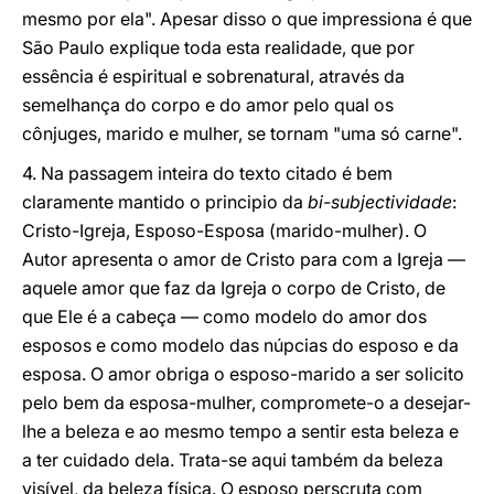
mesmo por ela". Apesar disso o que impressiona é que
São Paulo explique toda esta realidade, que por
essência é espiritual e sobrenatural, através da
semelhança do corpo e do amor pelo qual os
cônjuges, marido e mulher, se tornam "uma só carne".
4. Na passagem inteira do texto citado é bem
claramente mantido o principio da
bi-subjectividade
:
Cristo-Igreja, Esposo-Esposa (marido-mulher). O
Autor apresenta o amor de Cristo para com a Igreja —
aquele amor que faz da Igreja o corpo de Cristo, de
que Ele é a cabeça — como modelo do amor dos
esposos e como modelo das núpcias do esposo e da
esposa. O amor obriga o esposo-marido a ser solicito
pelo bem da esposa-mulher, compromete-o a desejar-
lhe a beleza e ao mesmo tempo a sentir esta beleza e
a ter cuidado dela. Trata-se aqui também da beleza
visível, da beleza física. O esposo perscruta com