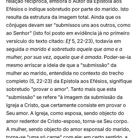
relação recíproca, embora o Autor da Epístola aos
Efésios o indique sobretudo por parte do marido. Isto
resulta da estrutura da imagem total. Ainda que os
cônjuges devam ser "submissos uns aos outros, como
ao Senhor" (isto foi posto em evidência já no primeiro
versículo do texto citado:
Ef
5, 22-23), todavia em
seguida
o marido é sobretudo aquele que ama e a
mulher, por sua vez, aquela que é amada
. Poder-se-ia
mesmo arriscar a ideia de que a "submissão" da
mulher ao marido, entendida no contexto do trecho
completo (5, 22-23) da Epístola aos Efésios, signifique
sobretudo "provar o amor". Tanto mais que esta
"submissão" se refere "à imagem da submissão da
Igreja a Cristo, que certamente consiste em provar o
Seu amor. A Igreja, como esposa, sendo objecto do
amor redentor de Cristo-esposo, torna-se Seu corpo.
A mulher, sendo objecto do amor esponsal do marido,
torna-se "uma só carne" com ele: em certo sentido, a