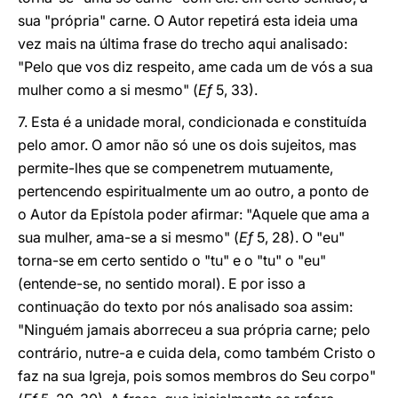
sua "própria" carne. O Autor repetirá esta ideia uma
vez mais na última frase do trecho aqui analisado:
"Pelo que vos diz respeito, ame cada um de vós a sua
mulher como a si mesmo"
(
Ef
5, 33).
7. Esta é a unidade moral, condicionada e constituída
pelo amor. O amor não só une os dois sujeitos, mas
permite-lhes que se compenetrem mutuamente,
pertencendo espiritualmente um ao outro, a ponto de
o Autor da Epístola poder afirmar: "Aquele que ama a
sua mulher, ama-se a si mesmo"
(
Ef
5, 28). O "eu"
torna-se em certo sentido o "tu" e o "tu" o "eu"
(entende-se, no sentido moral). E por isso a
continuação do texto por nós analisado soa assim:
"Ninguém jamais aborreceu a sua própria carne; pelo
contrário, nutre-a e cuida dela, como também Cristo o
faz na sua Igreja, pois somos membros do Seu corpo"