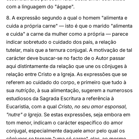
com a linguagem do "ágape".
8. A expressão segundo a qual o homem "alimenta e
cuida a própria carne" — isto é que o marido "alimenta
e cuida" a carne da mulher como a própria — parece
indicar sobretudo o cuidado dos pais, a relação
tutelar, mais que a ternura conjugal. A motivação de tal
carácter deve buscar-se no facto de o Autor passar
aqui distintamente da relação que une os cônjuges à
relação entre Cristo e a Igreja. As expressões que se
referem ao cuidado do corpo, e primeiro que tudo à
sua
nutrição
, à sua
alimentação,
sugerem a numerosos
estudiosos da Sagrada Escritura a referência
à
Eucaristia,
com a qual
Cristo, no seu amor esponsal,
"nutre" a Igreja.
Se estas expressões, seja embora em
tom menor, indicam o carácter específico do amor
conjugal, especialmente daquele amor pelo qual os
cônjuges se tornam "uma só carne", elas, ao mesmo