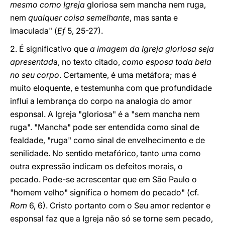
mesmo como Igreja
gloriosa sem mancha nem ruga,
nem
qualquer coisa semelhante
,
mas santa e
imaculada"
(
Ef
5, 25-27).
2. É significativo que
a imagem da Igreja gloriosa seja
apresentad
a, no texto citado,
como esposa toda bela
no seu corpo
. Certamente, é uma metáfora; mas é
muito eloquente, e testemunha com que profundidade
influi a lembrança do corpo na analogia do amor
esponsal. A Igreja "gloriosa" é a "sem mancha nem
ruga". "Mancha" pode ser entendida como sinal de
fealdade, "ruga" como sinal de envelhecimento e de
senilidade. No sentido metafórico, tanto uma como
outra expressão indicam os defeitos morais, o
pecado. Pode-se acrescentar que em São Paulo o
"homem velho" significa o homem do pecado" (cf.
Rom
6, 6). Cristo portanto com o Seu amor redentor e
esponsal faz que a Igreja não só se torne sem pecado,