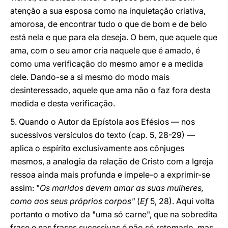
atenção a sua esposa como na inquietação criativa,
amorosa, de encontrar tudo o que de bom e de belo
está nela e que para ela deseja. O bem, que aquele que
ama, com o seu amor cria naquele que é amado, é
como uma verificação do mesmo amor e a medida
dele. Dando-se a si mesmo do modo mais
desinteressado, aquele que ama não o faz fora desta
medida e desta verificação.
5. Quando o Autor da Epístola aos Efésios — nos
sucessivos versículos do texto (cap. 5, 28-29) —
aplica o espírito exclusivamente aos cônjuges
mesmos, a analogia da relação de Cristo com a Igreja
ressoa ainda mais profunda e impele-o a exprimir-se
assim: "
Os maridos devem amar as suas mulheres,
como aos seus próprios corpos"
(
Ef
5, 28). Aqui volta
portanto o motivo da "uma só carne", que na sobredita
frase e nas frases sucessivas é não só retomado, mas