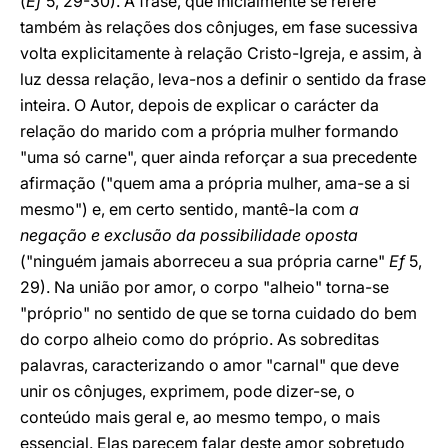
(
Ef
5, 29-30). A frase, que inicialmente se refere
também às relações dos cônjuges, em fase sucessiva
volta explicitamente à relação Cristo-Igreja, e assim, à
luz dessa relação, leva-nos a definir o sentido da frase
inteira. O Autor, depois de explicar o carácter da
relação do marido com a própria mulher formando
"uma só carne", quer ainda reforçar a sua precedente
afirmação ("quem ama a própria mulher, ama-se a si
mesmo") e, em certo sentido,
mantê-la com
a
negação e exclusão da possibilidade oposta
("ninguém jamais aborreceu a sua própria carne"
Ef
5,
29). Na união por amor, o corpo "alheio" torna-se
"próprio" no sentido de que se torna cuidado do bem
do corpo alheio como do próprio. As sobreditas
palavras, caracterizando o amor "carnal" que deve
unir os cônjuges, exprimem, pode dizer-se, o
conteúdo mais geral e, ao mesmo tempo, o mais
essencial. Elas parecem falar deste amor sobretudo