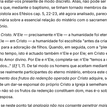
via estar-vos presente de modo discreto. Aliás, não pode se
os que, mediante o baptismo, se tinham tornado membros da
pistola aos Efésios cap. 5, 22-23, até agora analisado, parece
dinária sobre a essencial relação do mistério com o sacrame
ónio.
 Cristo.
N'Ele
— precisamente n'Ele — a humanidade foi et
'Ele — em Cristo — a humanidade foi escolhida "antes da cr
 para a adoração de fílhos. Quando, em seguida, com a "ple
 no tempo, isto é actuado também n'Ele e por Ele; em Cristo 
 do Amor divino. Por Ele e n'Ele, completa-se: n'Ele "temos 
os..."
(
Ef
1, 7). De tal modo os homens que aceitam mediant
se realmente participantes do eterno mistério, embora este 
mento dos frutos da redenção operada por Cristo
adquire, s
 de um dar-se esponsal do próprio Cristo a Igreja à semelhan
o não só os frutos da redenção constituem dom, mas é-o sobr
esposa.
se neste ponto tal
analogia não nos consente penetrar mai