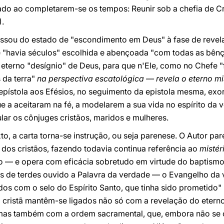
zado ao completarem-se os tempos: Reunir sob a chefia de Cr
).
assou do estado de "escondimento em Deus" à fase de revela
 "havia séculos" escolhida e abençoada "com todas as bênçã
 eterno "desígnio" de Deus, para que n'Ele, como no Chefe 
 da terra"
na perspectiva escatológica — revela o eterno mi
 epístola aos Efésios, no seguimento da epistola mesma, ex
ue a aceitaram na fé, a modelarem a sua vida no espírito d
lar os cônjuges cristãos, maridos e mulheres.
to, a carta torna-se instrução, ou seja parenese. O Autor pa
dos cristãos, fazendo todavia continua referência
ao
mistér
to — e opera com eficácia sobretudo em virtude do baptismo
s de terdes ouvido a Palavra da verdade — o Evangelho da 
os com o selo do Espírito Santo, que tinha sido prometido"
 cristã mantêm-se
ligados
não só com a revelação do eterno 
 mas também
com a ordem sacramental,
que, embora não se 