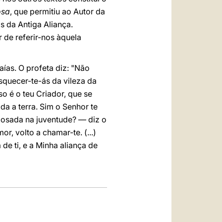
osa
, que permitiu ao Autor da
s da Antiga Aliança.
 de referir-nos àquela
aías. O profeta diz: "Não
squecer-te-ás da vileza da
o é o teu Criador, que se
da a terra. Sim o Senhor te
osada na juventude? — diz o
, volto a chamar-te. (...)
e ti, e a Minha aliança de