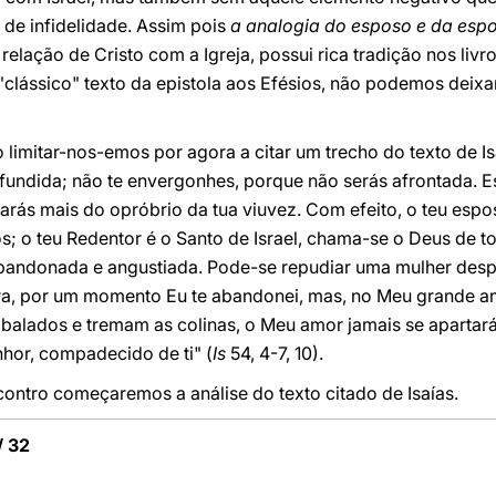
 de infidelidade. Assim pois
a analogia do esposo e da esp
a relação de Cristo com a Igreja, possui
rica tradição
nos livro
"clássico" texto da epistola aos Efésios, não podemos deixar
o limitar-nos-emos por agora a citar um trecho do texto de Is
fundida; não te envergonhes, porque não serás afrontada. E
arás mais do opróbrio da tua viuvez. Com efeito, o teu espos
; o teu Redentor é o Santo de Israel, chama-se o Deus de to
ndonada e angustiada. Pode-se repudiar uma mulher desp
a, por um momento Eu te abandonei, mas, no Meu grande amor
alados e tremam as colinas, o Meu amor jamais se apartará d
nhor, compadecido de ti"
(
Is
54, 4-7, 10).
ontro começaremos a análise do texto citado de Isaías.
/ 32