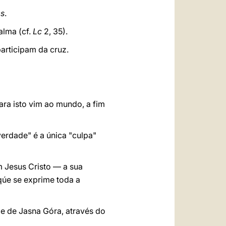
es
.
alma (cf.
Lc
2,
35).
articipam da cruz.
 para isto vim ao mundo, a fim
erdade" é a única "culpa"
Jesus Cristo — a sua
úe se exprime toda a
Mãe de Jasna Góra, através do