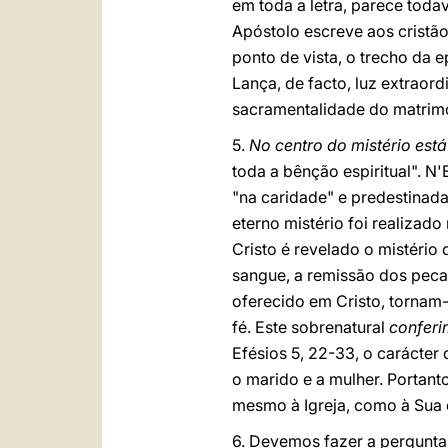
em toda a letra, parece toda
Apóstolo escreve aos cristã
ponto de vista, o trecho da e
Lança, de facto, luz extraor
sacramentalidade do matrim
5.
No centro do mistério está
toda a bênção espiritual". N
"na caridade" e predestinada
eterno mistério foi realizado
Cristo é revelado o mistério
sangue, a remissão dos pecad
oferecido em Cristo, tornam-
fé. Este sobrenatural
conferi
Efésios 5, 22-33, o carácter
o marido e a mulher. Portant
mesmo à Igreja, como à Sua 
6. Devemos fazer a pergunta 