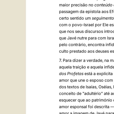
maior precisão
no
conteúdo e
passagem da epistola aos Efé
certo sentido um
seguimento
com o povo-Israel por Ele es
que nos seus discursos intr
que Javé nutre para com Isr
pelo contrário, encontra infid
culto prestado aos deuses es
7. Para dizer a verdade, na 
aquela traição e aquela infi
dos Profetas
está a explicita
amor que une o esposo com a
dos textos de Isaías, Oséias
conceito de "adultério" até
esquecer que ao património
amor esponsal foi descrita 
amor a imagem de Javé para 