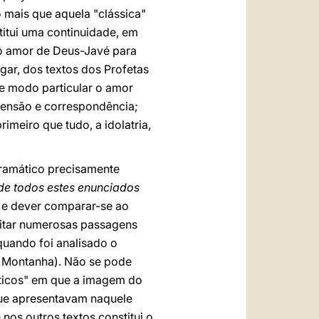
o mais que aquela "clássica"
titui uma continuidade, em
o amor de Deus-Javé para
gar, dos textos dos Profetas
e modo particular o amor
eensão e correspondência;
rimeiro que tudo, a idolatria,
dramático precisamente
de todos estes enunciados
 e dever comparar-se ao
citar numerosas passagens
quando foi analisado o
a Montanha). Não se pode
ticos" em que a imagem do
 que apresentavam naquele
os outros textos constitui o