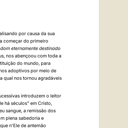
العربيّة
中文
LATINE
nalisando por causa da sua
 a começar do primeiro
dom eternamente destinado
éus, nos abençoou com toda a
stituição do mundo, para
lhos adoptivos por meio de
la qual nos tornou agradáveis
ucessivas introduzem o leitor
de há séculos" em Cristo,
eu sangue, a remissão dos
om plena sabedoria e
 que n'Ele de antemão