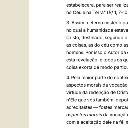
estabelecera, para ser reali
no Céu e na Terra"
(
Ef
1, 7-10
3. Assim o eterno mistério p
no qual a humanidade esteve
Cristo, destinado, segundo o
as coisas, as do céu como as
homens. Por isso o Autor da
esta revelação, e todos os q
coisa exorta de modo particu
4. Pela maior parte do contex
aspectos morais da vocação 
virtude da redenção de Cris
n'Ele que vós também, depoi
acreditastes — fostes marcad
aspectos morais
da vocação
com a aceitação dele na fé,