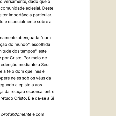
r diversamente, dado que o
 comunidade eclesial. Deste
 ter importância particular.
nto e especialmente sobre a
ernamente abençoada "com
iação do mundo", escolhida
nitude dos tempos", este
e por Cristo. Por meio de
a redenção mediante o Seu
e a fé o dom que lhes é
opere neles sob os véus da
egundo a epistola aos
ça da relação esponsal entre
etudo Cristo: Ele dá-se a Si
s profundamente
e com