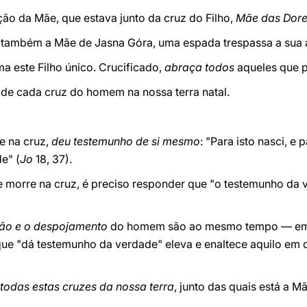
ão da Mãe, que estava junto da cruz do Filho,
Mãe das Dor
tá também a Mãe de Jasna Góra, uma espada trespassa a sua 
a este Filho único. Crucificado,
abraça todos
aqueles que p
 de cada cruz do homem na nossa terra natal.
re na cruz,
deu testemunho de si mesmo
: "Para isto nasci, e
de"
(
Jo
18, 37).
orre na cruz, é preciso responder que "o testemunho da v
ão e o despojamento
do homem são ao mesmo tempo — em 
 "dá testemunho da verdade" eleva e enaltece aquilo em q
todas estas cruzes da nossa terra
, junto das quais está a 