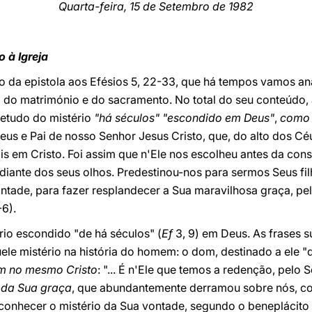
Quarta-feira, 15 de Setembro de 1982
 à Igreja
to da epistola aos Efésios 5, 22-33, que há tempos vamos a
 do matrimónio e do sacramento. No total do seu conteúdo,
bretudo do mistério
"há séculos" "escondido em Deus"
,
como 
Deus e Pai de nosso Senhor Jesus Cristo, que, do alto dos C
is em Cristo. Foi assim que n'Ele nos escolheu antes da con
diante dos seus olhos. Predestinou-nos para sermos Seus fi
vontade, para fazer resplandecer a Sua maravilhosa graça, pe
-6).
ério escondido "de há séculos"
(
Ef
3, 9) em Deus. As frases s
ele mistério na história do homem: o
dom,
destinado a ele "
em no mesmo Cristo
: "...
É n'Ele que temos a redenção, pelo S
 da Sua graça
, que abundantemente derramou sobre nós, c
conhecer o mistério da Sua vontade, segundo o beneplácito