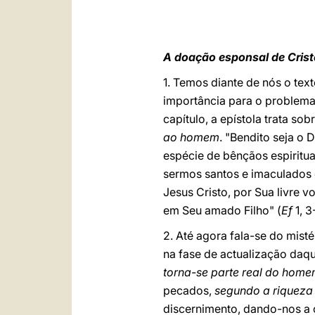
A doação esponsal de Cristo
1. Temos diante de nós o tex
importância para o problema
capítulo, a epístola trata so
ao homem
.
"Bendito seja o 
espécie de bênçãos espiritua
sermos santos e imaculados 
Jesus Cristo, por Sua livre 
em Seu amado Filho"
(
Ef
1, 3
2. Até agora fala-se do mist
na fase de actualização daqu
torna-se parte real do hom
pecados,
segundo a riqueza
discernimento, dando-nos a 