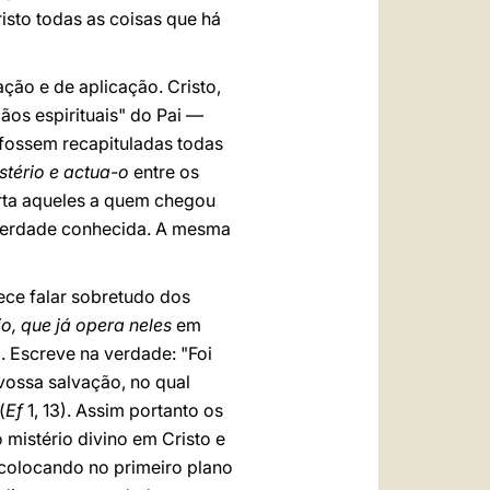
isto todas as coisas que há
ção e de aplicação. Cristo,
os espirituais" do Pai —
"fossem recapituladas todas
stério e actua-o
entre os
orta aqueles a quem chegou
a verdade conhecida. A mesma
rece falar sobretudo dos
io, que já opera neles
em
. Escreve na verdade: "Foi
vossa salvação, no qual
(
Ef
1, 13). Assim portanto os
mistério divino em Cristo e
colocando no primeiro plano