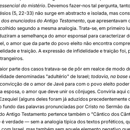
ssencial do mistério
. Devemos fazer-nos tal pergunta, tant
sios (5, 22-33) não surge em abstracto e isolada, mas cons
 dos enunciados do Antigo Testamento
, que apresentavam 
colhido segundo a mesma analogia. Trata-se, em primeiro lu
oduziram a semelhança do amor esponsal para caracterizar d
ael, o amor que da parte do povo eleito não encontra compr
elidade e traição. A expressão de infidelidade e traição foi, p
trangeiros.
maior parte dos casos tratava-se de pôr em realce de modo 
delidade denominadas "adultério" de Israel;
todavia, na base 
convicção
de o amor de Javé para com o povo eleito poder
 esposa, o amor que deve unir os cônjuges. Conviria aqui 
, Ezequiel (alguns deles foram já aduzidos precedentemente 
 ao fundo das palavras pronunciadas por Cristo no Sermão d
 do Antigo Testamento pertence também o "Cântico dos Cân
— é verdade — sem a analogia típica dos textos proféticos,
com Israel, mas também sem aquele elemento negativo que n