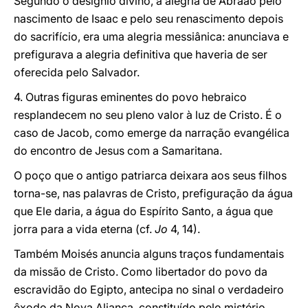
Segundo o desígnio divino, a alegria de Abraão pelo
nascimento de Isaac e pelo seu renascimento depois
do sacrifício, era uma alegria messiânica: anunciava e
prefigurava a alegria definitiva que haveria de ser
oferecida pelo Salvador.
4. Outras figuras eminentes do povo hebraico
resplandecem no seu pleno valor à luz de Cristo. É o
caso de Jacob, como emerge da narração evangélica
do encontro de Jesus com a Samaritana.
O poço que o antigo patriarca deixara aos seus filhos
torna-se, nas palavras de Cristo, prefiguração da água
que Ele daria, a água do Espírito Santo, a água que
jorra para a vida eterna (cf.
Jo
4, 14).
Também Moisés anuncia alguns traços fundamentais
da missão de Cristo. Como libertador do povo da
escravidão do Egipto, antecipa no sinal o verdadeiro
êxodo da Nova Aliança, constituído pelo mistério