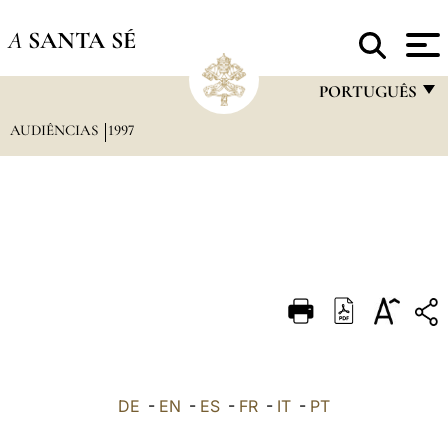
A
SANTA SÉ
PORTUGUÊS
AUDIÊNCIAS
1997
FRANÇAIS
ENGLISH
ITALIANO
PORTUGUÊS
ESPAÑOL
DEUTSCH
POLSKI
العربيّة
DE
-
EN
-
ES
-
FR
-
IT
-
PT
中文