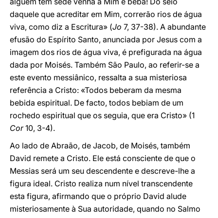
alguém tem sede venha a Mim e beba! Do seio
daquele que acreditar em Mim, correrão rios de água
viva, como diz a Escritura» (
Jo
7, 37-38). A abundante
efusão do Espírito Santo, anunciada por Jesus com a
imagem dos rios de água viva, é prefigurada na água
dada por Moisés. Também São Paulo, ao referir-se a
este evento messiânico, ressalta a sua misteriosa
referência a Cristo: «Todos beberam da mesma
bebida espiritual. De facto, todos bebiam de um
rochedo espiritual que os seguia, que era Cristo» (1
Cor
10, 3-4).
Ao lado de Abraão, de Jacob, de Moisés, também
David remete a Cristo. Ele está consciente de que o
Messias será um seu descendente e descreve-lhe a
figura ideal. Cristo realiza num nível transcendente
esta figura, afirmando que o próprio David alude
misteriosamente à Sua autoridade, quando no Salmo