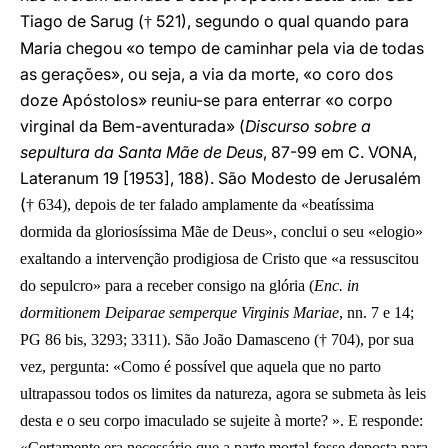
Tiago de Sarug (
521), segundo o qual quando para
†
Maria chegou «o tempo de caminhar pela via de todas
as gerações», ou seja, a via da morte, «o coro dos
doze Apóstolos» reuniu-se para enterrar «o corpo
virginal da Bem-aventurada» (
Discurso sobre a
sepultura da Santa Mãe de Deus
, 87-99 em C. VONA,
Lateranum 19 [1953], 188). São Modesto de Jerusalém
(
†
634), depois de ter falado amplamente da «beatíssima
dormida da gloriosíssima Mãe de Deus», conclui o seu «elogio»
exaltando a intervenção prodigiosa de Cristo que «a ressuscitou
do sepulcro» para a receber consigo na glória (
Enc. in
dormitionem Deiparae semperque Virginis Mariae
, nn. 7 e 14;
PG 86 bis, 3293; 3311). São João Damasceno (
†
704), por sua
vez, pergunta: «Como é possível que aquela que no parto
ultrapassou todos os limites da natureza, agora se submeta às leis
desta e o seu corpo imaculado se sujeite à morte? ». E responde:
«Certamente era necessário que a parte mortal fosse deposta para