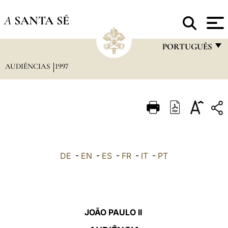
A
SANTA SÉ
PORTUGUÊS
AUDIÊNCIAS
1997
FRANÇAIS
ENGLISH
ITALIANO
PORTUGUÊS
ESPAÑOL
DE
-
EN
-
ES
-
FR
-
IT
-
PT
DEUTSCH
POLSKI
العربيّة
JOÃO PAULO II
中文