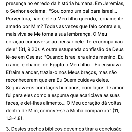
presença no enredo da história humana. Em Jeremias,
o Senhor exclama: "Sou como um pai para Israel...
Porventura, não é ele o Meu filho querido, ternamente
amado por Mim? Todas as vezes que falo contra ele,
mais viva se Me torna a sua lembrança. O Meu
coração comove-se ao pensar nele. Terei compaixão
dele" (31, 9.20). A outra estupenda confissão de Deus
lê-se em Oseias: "Quando Israel era ainda menino, Eu
o amei e chamei do Egipto o Meu filho... Eu ensinava
Efraim a andar, trazia-o nos Meus braços, mas não
reconheceram que era Eu Quem cuidava deles.
Segurava-os com laços humanos, com laços de amor,
fui para eles como a espuma que acariciava as suas
faces, e dei-lhes alimento... O Meu coração dá voltas
dentro de Mim, comove-se a Minha compaixão" (11,
1.3-4.8).
3. Destes trechos bíblicos devemos tirar a conclusão