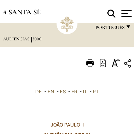
A
SANTA SÉ
PORTUGUÊS
AUDIÊNCIAS
2000
FRANÇAIS
ENGLISH
ITALIANO
PORTUGUÊS
ESPAÑOL
DE
-
EN
-
ES
-
FR
-
IT
-
PT
DEUTSCH
POLSKI
العربيّة
JOÃO PAULO II
中文