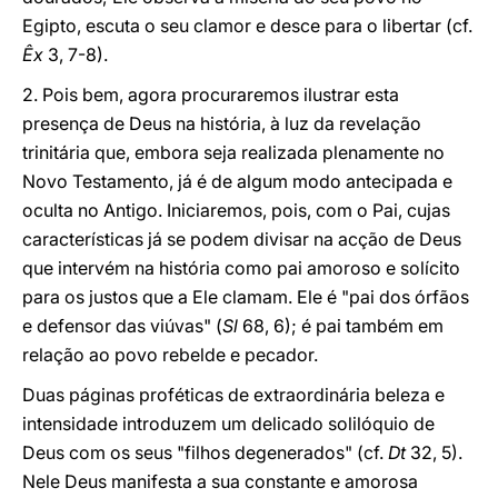
Egipto, escuta o seu clamor e desce para o libertar (cf.
Êx
3, 7-8).
2. Pois bem, agora procuraremos ilustrar esta
presença de Deus na história, à luz da revelação
trinitária que, embora seja realizada plenamente no
Novo Testamento, já é de algum modo antecipada e
oculta no Antigo. Iniciaremos, pois, com o Pai, cujas
características já se podem divisar na acção de Deus
que intervém na história como pai amoroso e solícito
para os justos que a Ele clamam. Ele é "pai dos órfãos
e defensor das viúvas" (
Sl
68, 6); é pai também em
relação ao povo rebelde e pecador.
Duas páginas proféticas de extraordinária beleza e
intensidade introduzem um delicado solilóquio de
Deus com os seus "filhos degenerados" (cf.
Dt
32, 5).
Nele Deus manifesta a sua constante e amorosa