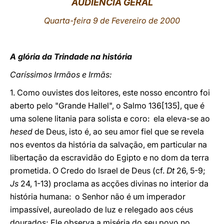
AUDIÊNCIA GERAL
LATINE
Quarta-feira 9 de Fevereiro de 2000
A glória da Trindade na história
Caríssimos Irmãos e Irmãs:
1. Como ouvistes dos leitores, este nosso encontro foi
aberto pelo "Grande Hallel", o Salmo 136[135], que é
uma solene litania para solista e coro: ela eleva-se ao
hesed
de Deus, isto é, ao seu amor fiel que se revela
nos eventos da história da salvação, em particular na
libertação da escravidão do Egipto e no dom da terra
prometida. O Credo do Israel de Deus (cf.
Dt
26, 5-9;
Js
24, 1-13) proclama as acções divinas no interior da
história humana: o Senhor não é um imperador
impassível, aureolado de luz e relegado aos céus
dourados; Ele observa a miséria do seu povo no