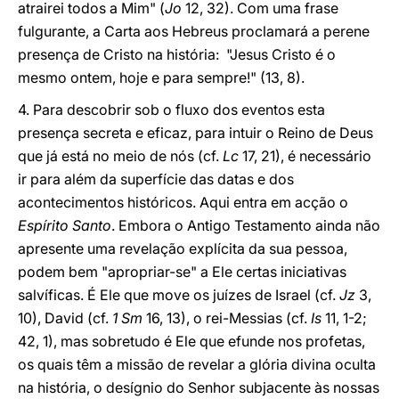
atrairei todos a Mim" (
Jo
12, 32). Com uma frase
fulgurante, a Carta aos Hebreus proclamará a perene
presença de Cristo na história: "Jesus Cristo é o
mesmo ontem, hoje e para sempre!" (13, 8).
4. Para descobrir sob o fluxo dos eventos esta
presença secreta e eficaz, para intuir o Reino de Deus
que já está no meio de nós (cf.
Lc
17, 21), é necessário
ir para além da superfície das datas e dos
acontecimentos históricos. Aqui entra em acção o
Espírito Santo
. Embora o Antigo Testamento ainda não
apresente uma revelação explícita da sua pessoa,
podem bem "apropriar-se" a Ele certas iniciativas
salvíficas. É Ele que move os juízes de Israel (cf.
Jz
3,
10), David (cf.
1 Sm
16, 13), o rei-Messias (cf.
Is
11, 1-2;
42, 1), mas sobretudo é Ele que efunde nos profetas,
os quais têm a missão de revelar a glória divina oculta
na história, o desígnio do Senhor subjacente às nossas