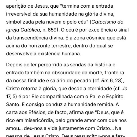
aparição de Jesus, que "termina com a entrada
irreversível da sua humanidade na glória divina,
simbolizada pela nuvem e pelo céu" (
Catecismo da
Igreja Católica,
n. 659). O céu é por excelência o sinal
da transcendência divina. É a zona cósmica que está
acima do horizonte terrestre, dentro do qual se
desenvolve a existência humana.
Depois de ter percorrido as sendas da história e
entrado também na obscuridade da morte, fronteira
da nossa finitude e salário do pecado (cf.
Rm
6, 23),
Cristo retorna à glória, que desde a eternidade (cf.
Jo
17, 5) é por Ele compartilhada com o Pai e o Espírito
Santo. E consigo conduz a humanidade remida. A
carta aos Efésios, de facto, afirma que "Deus, que é
rico em misericórdia, pelo grande amor com que nos
amou... deu-nos a vida juntamente com Cristo... Na
pessoa de Jesus Cristo, Deus ressuscitou-nos e fez-