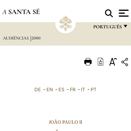
A
SANTA SÉ
PORTUGUÊS
AUDIÊNCIAS
2000
FRANÇAIS
ENGLISH
ITALIANO
PORTUGUÊS
ESPAÑOL
DE
-
EN
-
ES
-
FR
-
IT
-
PT
DEUTSCH
POLSKI
العربيّة
JOÃO PAULO II
中文