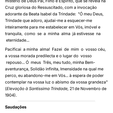
mistério de Deus Pai, Filho e Espírito, que se revela na
Cruz gloriosa do Ressuscitado, com a invocação
adorante da Beata Isabel da Trindade: "Ó meu Deus,
Trindade que adoro, ajudai-me a esquecer-me
inteiramente para me estabelecer em Vós, imóvel e
tranquila, como se a minha alma já estivesse na
eternidade...
Pacificai a minha alma! Fazei de mim o vosso céu,
a vossa morada predilecta e o lugar do vosso
repouso... Ó meus Três, meu tudo, minha Bem-
aventurança, Solidão infinita, Imensidade na qual me
perco, eu abandono-me em Vós... à espera de poder
contemplar na vossa luz o abismo da vossa grandeza"
(
Elevação à Santíssima Trindade,
21 de Novembro de
1904).
Saudações