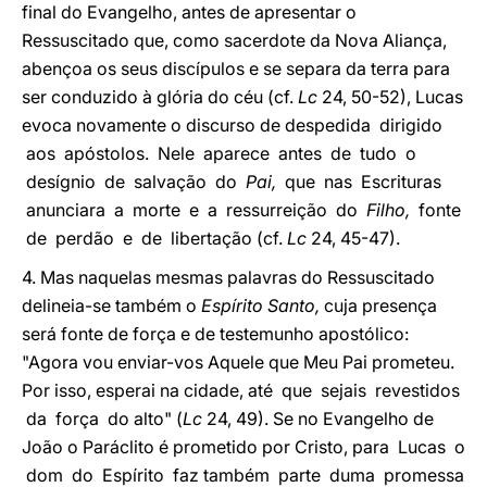
final do Evangelho, antes de apresentar o
Ressuscitado que, como sacerdote da Nova Aliança,
abençoa os seus discípulos e se separa da terra para
ser conduzido à glória do céu (cf.
Lc
24, 50-52), Lucas
evoca novamente o discurso de despedida dirigido
aos apóstolos. Nele aparece antes de tudo o
desígnio de salvação do
Pai,
que nas Escrituras
anunciara a morte e a ressurreição do
Filho,
fonte
de perdão e de libertação (cf.
Lc
24, 45-47).
4. Mas naquelas mesmas palavras do Ressuscitado
delineia-se também o
Espírito Santo,
cuja presença
será fonte de força e de testemunho apostólico:
"Agora vou enviar-vos Aquele que Meu Pai prometeu.
Por isso, esperai na cidade, até que sejais revestidos
da força do alto" (
Lc
24, 49). Se no Evangelho de
João o Paráclito é prometido por Cristo, para Lucas o
dom do Espírito faz também parte duma promessa