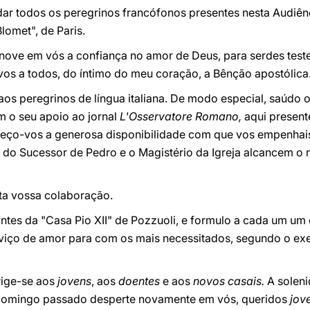
dar todos os peregrinos francófonos presentes nesta Audiên
lomet", de Paris.
nove em vós a confiança no amor de Deus, para serdes test
vos a todos, do íntimo do meu coração, a Bênção apostólica
aos peregrinos de língua italiana. De modo especial, saúdo 
 o seu apoio ao jornal
L'Osservatore Romano,
aqui present
adeço-vos a generosa disponibilidade com que vos empenhai
do Sucessor de Pedro e o Magistério da Igreja alcancem o 
ta vossa colaboração.
ntes da "Casa Pio XII" de Pozzuoli, e formulo a cada um um 
viço de amor para com os mais necessitados, segundo o ex
rige-se aos
jovens
, aos
doentes
e aos
novos casais.
A solen
domingo passado desperte novamente em vós, queridos
jov