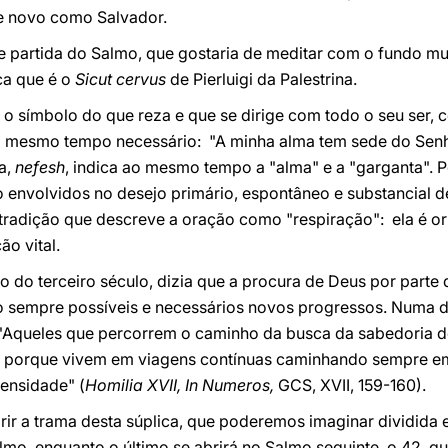
e novo como Salvador.
 partida do Salmo, que gostaria de meditar com o fundo mu
ca que é o
Sicut cervus
de Pierluigi da Palestrina.
, o símbolo do que reza e que se dirige com todo o seu ser, 
 mesmo tempo necessário: "A minha alma tem sede do Senho
a,
nefesh
, indica ao mesmo tempo a "alma" e a "garganta". 
o envolvidos no desejo primário, espontâneo e substancial d
radição que descreve a oração como "respiração": ela é ori
o vital.
tão do terceiro século, dizia que a procura de Deus por par
o sempre possíveis e necessários novos progressos. Numa d
"Aqueles que percorrem o caminho da busca da sabedoria 
s, porque vivem em viagens contínuas caminhando sempre e
mensidade" (
Homilia XVII, In Numeros,
GCS, XVII, 159-160).
r a trama desta súplica, que poderemos imaginar dividida e
almo, enquanto o último se abrirá no Salmo seguinte, o 42, 