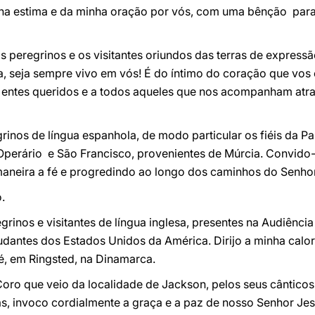
nha estima e da minha oração por vós, com uma bênção par
 peregrinos e os visitantes oriundos das terras de express
a, seja sempre vivo em vós! É do íntimo do coração que vo
s entes queridos e a todos aqueles que nos acompanham atra
inos de língua espanhola, de modo particular os fiéis da P
erário e São Francisco, provenientes de Múrcia. Convido-
aneira a fé e progredindo ao longo dos caminhos do Senhor
.
rinos e visitantes de língua inglesa, presentes na Audiência
dantes dos Estados Unidos da América. Dirijo a minha cal
é, em Ringsted, na Dinamarca.
o que veio da localidade de Jackson, pelos seus cânticos
as, invoco cordialmente a graça e a paz de nosso Senhor Jes