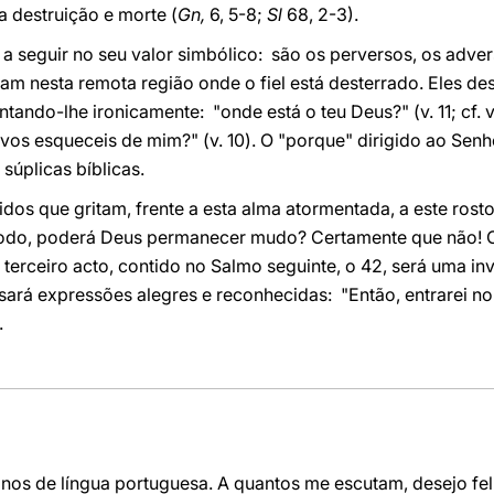
 destruição e morte (
Gn,
6, 5-8;
Sl
68, 2-3).
 a seguir no seu valor simbólico: são os perversos, os adver
m nesta remota região onde o fiel está desterrado. Eles de
ando-lhe ironicamente: "onde está o teu Deus?" (v. 11; cf. v.
os esqueceis de mim?" (v. 10). O "porque" dirigido ao Senh
 súplicas bíblicas.
idos que gritam, frente a esta alma atormentada, a este rosto
odo, poderá Deus permanecer mudo? Certamente que não! O
 O terceiro acto, contido no Salmo seguinte, o 42, será uma i
 usará expressões alegres e reconhecidas: "Então, entrarei no
.
nos de língua portuguesa. A quantos me escutam, desejo fe