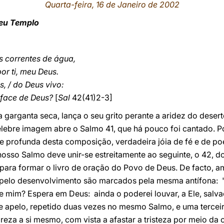
Quarta-feira, 16 de Janeiro de 2002
seu Templo
s correntes de água,
or ti, meu Deus.
, / do Deus vivo:
a face de Deus?
[
Sal
42(41)2-3]
 garganta seca, lança o seu grito perante a aridez do desert
célebre imagem abre o Salmo 41, que há pouco foi cantado.
e profunda desta composição, verdadeira jóia de fé e de po
 nosso Salmo deve unir-se estreitamente ao seguinte, o 42, 
ara formar o livro de oração do Povo de Deus. De facto, 
 pelo desenvolvimento são marcados pela mesma antífona: "P
de mim? Espera em Deus: ainda o poderei louvar, a Ele, sal
Este apelo, repetido duas vezes no mesmo Salmo, e uma tercei
 reza a si mesmo, com vista a afastar a tristeza por meio da