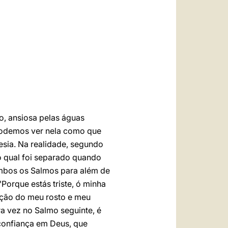
العربيّة
中文
LATINE
o, ansiosa pelas águas
 Podemos ver nela como que
esia. Na realidade, segundo
do qual foi separado quando
ambos os Salmos para além de
orque estás triste, ó minha
vação do meu rosto e meu
ra vez no Salmo seguinte, é
 confiança em Deus, que