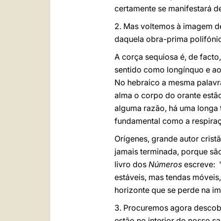
certamente se manifestará d
2. Mas voltemos à imagem de
daquela obra-prima polifóni
A corça sequiosa é, de facto
sentido como longínquo e ao
No hebraico a mesma palavr
alma o corpo do orante estã
alguma razão, há uma longa t
fundamental como a respiraçã
Orígenes, grande autor cris
jamais terminada, porque sã
livro dos
Números
escreve: 
estáveis, mas tendas móvei
horizonte que se perde na i
3. Procuremos agora descobri
estão no interior do nosso s