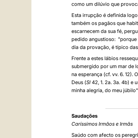
como um dilúvio que provoca
Esta irrupção é definida logo
também os pagãos que habita
escarnecem da sua fé, pergunt
pedido angustioso: "porque v
dia da provação, é típico das
Frente a estes lábios ressequ
submergido por um mar de l
na esperança (cf. vv. 6. 12).
Deus (
Sl
42, 1. 2a. 3a. 4b) e
minha alegria, do meu júbilo"
Saudações
Caríssimos Irmãos e Irmãs
Saúdo com afecto os peregri