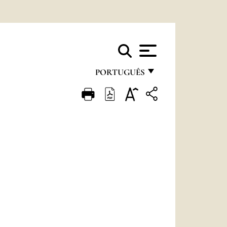
PORTUGUÊS
FRANÇAIS
ENGLISH
ITALIANO
PORTUGUÊS
ESPAÑOL
DEUTSCH
POLSKI