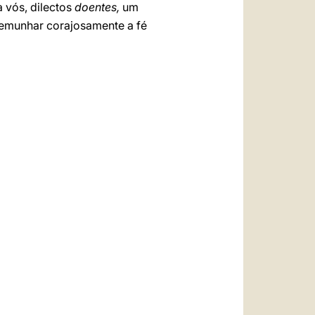
a vós, dilectos
doentes,
um
stemunhar corajosamente a fé