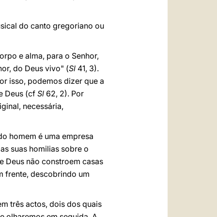
sical do canto gregoriano ou
corpo e alma, para o Senhor,
r, do Deus vivo" (
Sl
41, 3).
Por isso, podemos dizer que a
e Deus (cf
Sl
62, 2). Por
ginal, necessária,
te do homem é uma empresa
as suas homilias sobre o
de Deus não constroem casas
m frente, descobrindo um
m três actos, dois dos quais
que olharemos em seguida. A