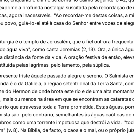
 exprime a profunda nostalgia suscitada pela recordação de
icas, agora inacessíveis: "Ao recordar-me destas coisas, a m
 povo, guiá-lo-ei até à casa do Senhor entre vozes de alegr
iturgia é o templo de Jerusalém, que o fiel outrora frequen
de água viva", como canta Jeremias (2, 13). Ora, a única águ
la distância da fonte da vida. A oração festiva de então, el
tituída pelas lágrimas, pelo lamento, pela súplica.
presente triste àquele passado alegre e sereno. O Salmista e
unda é o da Galileia, a região setentrional da Terra Santa, 
e do Hermon de onde brota este rio e de uma alta montanh
ois, mais ou menos na área em que se encontram as cataratas
 rio que atravessa toda a Terra prometida. Estas águas, p
mista são, pelo contrário, semelhantes às águas caóticas do 
ombros como uma torrente impetuosa que destrói a vida: "to
 (v. 8). Na Bíblia, de facto, o caos e o mal, ou o próprio ju