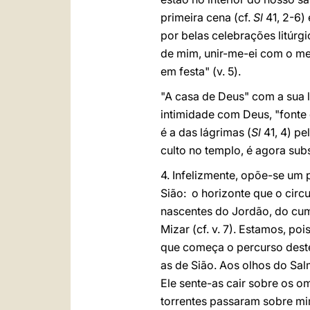
primeira cena (cf.
Sl
41, 2-6)
por belas celebrações litúrg
de mim, unir-me-ei com o meu
em festa" (v. 5).
"A casa de Deus" com a sua l
intimidade com Deus, "fonte 
é a das lágrimas (
Sl
41, 4) pe
culto no templo, é agora subs
4. Infelizmente, opõe-se um 
Sião: o horizonte que o circ
nascentes do Jordão, do cum
Mizar (cf. v. 7). Estamos, p
que começa o percurso deste
as de Sião. Aos olhos do Sal
Ele sente-as cair sobre os 
torrentes passaram sobre mim"