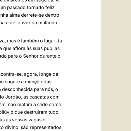
 um passado tornado feliz
inha alma derrete-se dentro
ia e de louvor da multidão
tava, mas é também o lugar da
a que aflora às suas pupilas
evada para o Senhor durante o
ncontra-se, agora, longe de
como sugere a menção das
a desconhecida para nós, o
 do Jordão, as cascatas com
orém, não matam a sede como
dilúvio que destruiram tudo.
das as vossas vagas e
ízo divino, são representados