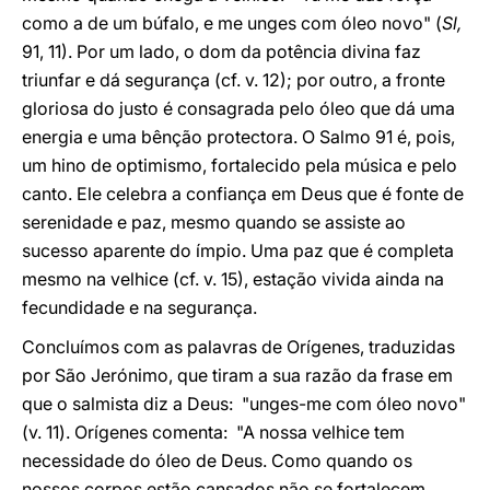
como a de um búfalo, e me unges com óleo novo" (
Sl,
91, 11). Por um lado, o dom da potência divina faz
triunfar e dá segurança (cf. v. 12); por outro, a fronte
gloriosa do justo é consagrada pelo óleo que dá uma
energia e uma bênção protectora. O Salmo 91 é, pois,
um hino de optimismo, fortalecido pela música e pelo
canto. Ele celebra a confiança em Deus que é fonte de
serenidade e paz, mesmo quando se assiste ao
sucesso aparente do ímpio. Uma paz que é completa
mesmo na velhice (cf. v. 15), estação vivida ainda na
fecundidade e na segurança.
Concluímos com as palavras de Orígenes, traduzidas
por São Jerónimo, que tiram a sua razão da frase em
que o salmista diz a Deus: "unges-me com óleo novo"
(v. 11). Orígenes comenta: "A nossa velhice tem
necessidade do óleo de Deus. Como quando os
nossos corpos estão cansados não se fortalecem