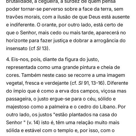
brutalidade, a cegueira, a surdez de quem pensa
poder tornar-se perverso sobre a face da terra, sem
travões morais, com a ilusão de que Deus está ausente
e indiferente. O orante, por outro lado, está certo de
que o Senhor, mais cedo ou mais tarde, aparecerá no
horizonte para fazer justiça e dobrar a arrogância do
insensato (cf
Sl
13).
4. Eis-nos, pois, diante da figura do justo,
representada como uma grande pintura e cheia de
cores. Também neste caso se recorre a uma imagem
vegetal, fresca e verdejante (cf.
Sl
91, 13-16). Diferente
do ímpio que é como a erva dos campos, viçosa mas
passageira, o justo ergue-se para o céu, sólido e
majestoso como a palmeira e o cedro do Líbano. Por
outro lado, os justos "estão plantados na casa do
Senhor " (v. 14) isto é, têm uma relação muito mais
sólida e estável com o templo e, por isso, com o