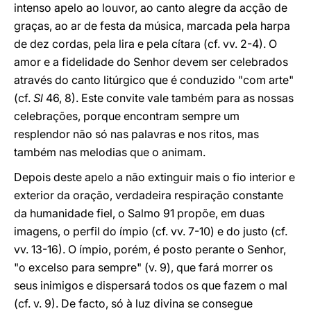
intenso apelo ao louvor, ao canto alegre da acção de
graças, ao ar de festa da música, marcada pela harpa
de dez cordas, pela lira e pela cítara (cf. vv. 2-4). O
amor e a fidelidade do Senhor devem ser celebrados
através do canto litúrgico que é conduzido "com arte"
(cf.
Sl
46, 8). Este convite vale também para as nossas
celebrações, porque encontram sempre um
resplendor não só nas palavras e nos ritos, mas
também nas melodias que o animam.
Depois deste apelo a não extinguir mais o fio interior e
exterior da oração, verdadeira respiração constante
da humanidade fiel, o Salmo 91 propõe, em duas
imagens, o perfil do ímpio (cf. vv. 7-10) e do justo (cf.
vv. 13-16). O ímpio, porém, é posto perante o Senhor,
"o excelso para sempre" (v. 9), que fará morrer os
seus inimigos e dispersará todos os que fazem o mal
(cf. v. 9). De facto, só à luz divina se consegue