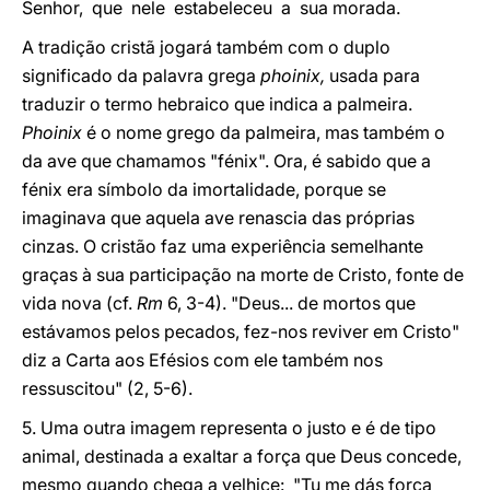
Senhor, que nele estabeleceu a sua morada.
A tradição cristã jogará também com o duplo
significado da palavra grega
phoinix,
usada para
traduzir o termo hebraico que indica a palmeira.
Phoinix
é o nome grego da palmeira, mas também o
da ave que chamamos "fénix". Ora, é sabido que a
fénix era símbolo da imortalidade, porque se
imaginava que aquela ave renascia das próprias
cinzas. O cristão faz uma experiência semelhante
graças à sua participação na morte de Cristo, fonte de
vida nova (cf.
Rm
6, 3-4). "Deus... de mortos que
estávamos pelos pecados, fez-nos reviver em Cristo"
diz a Carta aos Efésios com ele também nos
ressuscitou" (2, 5-6).
5. Uma outra imagem representa o justo e é de tipo
animal, destinada a exaltar a força que Deus concede,
mesmo quando chega a velhice: "Tu me dás força