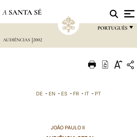
A
SANTA SÉ
PORTUGUÊS
AUDIÊNCIAS
2002
FRANÇAIS
ENGLISH
ITALIANO
PORTUGUÊS
ESPAÑOL
DE
-
EN
-
ES
-
FR
-
IT
-
PT
DEUTSCH
POLSKI
العربيّة
JOÃO PAULO II
中文