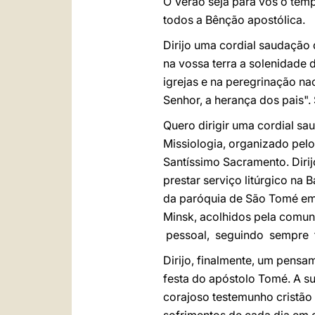
O Verão seja para vós o tem
todos a Bênção apostólica.
Dirijo uma cordial saudação 
na vossa terra a solenidade 
igrejas e na peregrinação na
Senhor, a herança dos pais".
Quero dirigir uma cordial sau
Missiologia, organizado pelo
Santíssimo Sacramento. Dirij
prestar serviço litúrgico na
da paróquia de São Tomé em
Minsk, acolhidos pela comun
pessoal, seguindo sempre f
Dirijo, finalmente, um pens
festa do apóstolo Tomé. A s
corajoso testemunho cristão 