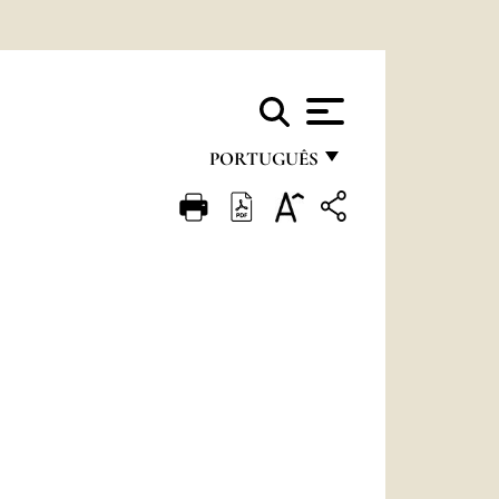
PORTUGUÊS
FRANÇAIS
ENGLISH
ITALIANO
PORTUGUÊS
ESPAÑOL
DEUTSCH
POLSKI