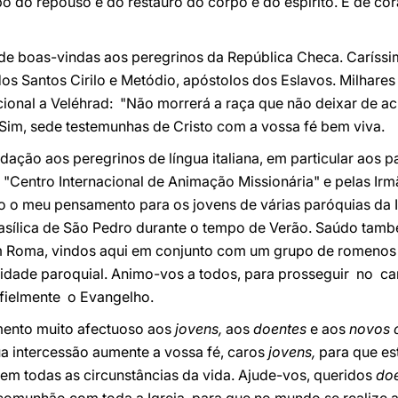
po do repouso e do restauro do corpo e do espírito. É de c
de boas-vindas aos peregrinos da República Checa. Caríssim
dos Santos Cirilo e Metódio, apóstolos dos Eslavos. Milhare
cional a Veléhrad: "Não morrerá a raça que não deixar de ac
 Sim, sede testemunhas de Cristo com a vossa fé bem viva.
dação aos peregrinos de língua italiana, em particular aos p
 "Centro Internacional de Animação Missionária" e pelas Ir
o o meu pensamento para os jovens de várias paróquias da I
 Basílica de São Pedro durante o tempo de Verão. Saúdo tamb
 Roma, vindos aqui em conjunto com um grupo de romenos 
idade paroquial. Animo-vos a todos, para prosseguir no c
ielmente o Evangelho.
amento muito afectuoso aos
jovens,
aos
doentes
e aos
novos 
ua intercessão aumente a vossa fé, caros
jovens,
para que est
em todas as circunstâncias da vida. Ajude-vos, queridos
do