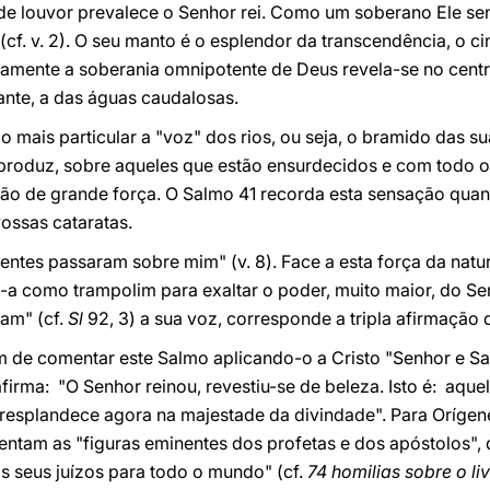
 de louvor prevalece o Senhor rei. Como um soberano Ele sen
(cf. v. 2). O seu manto é o esplendor da transcendência, o ci
cisamente a soberania omnipotente de Deus revela-se no cent
nte, a das águas caudalosas.
mais particular a "voz" dos rios, ou seja, o bramido das su
 produz, sobre aqueles que estão ensurdecidos e com todo 
ão de grande força. O Salmo 41 recorda esta sensação qua
ossas cataratas.
entes passaram sobre mim" (v. 8). Face a esta força da nat
a como trampolim para exaltar o poder, muito maior, do Senh
vam" (cf.
Sl
92, 3) a sua voz, corresponde a tripla afirmação
m de comentar este Salmo aplicando-o a Cristo "Senhor e Sa
firma: "O Senhor reinou, revestiu-se de beleza. Isto é: aque
 resplandece agora na majestade da divindade". Para Orígene
entam as "figuras eminentes dos profetas e dos apóstolos",
s seus juízos para todo o mundo" (cf.
74 homilias sobre o li