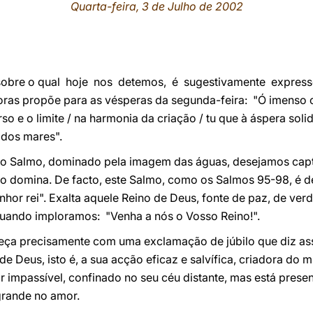
Quarta-feira, 3 de Julho de 2002
sobre o qual hoje nos detemos, é sugestivamente express
as propõe para as vésperas da segunda-feira: "Ó imenso cr
o e o limite / na harmonia da criação / tu que à áspera soli
e dos mares".
do Salmo, dominado pela imagem das águas, desejamos capt
e o domina. De facto, este Salmo, como os Salmos 95-98, é d
nhor rei". Exalta aquele Reino de Deus, fonte de paz, de ver
uando imploramos: "Venha a nós o Vosso Reino!".
ça precisamente com uma exclamação de júbilo que diz assim
 de Deus, isto é, a sua acção eficaz e salvífica, criadora d
 impassível, confinado no seu céu distante, mas está prese
rande no amor.