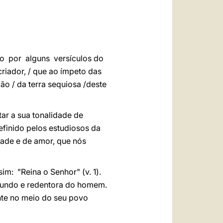
العربيّة
中文
LATINE
o por alguns versículos do
iador, / que ao ímpeto das
dão / da terra sequiosa /deste
ar a sua tonalidade de
efinido pelos estudiosos da
dade e de amor, que nós
: "Reina o Senhor" (v. 1).
o mundo e redentora do homem.
nte no meio do seu povo