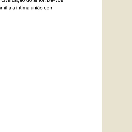
 civilização do amor. Dê-vos
mília a íntima união com