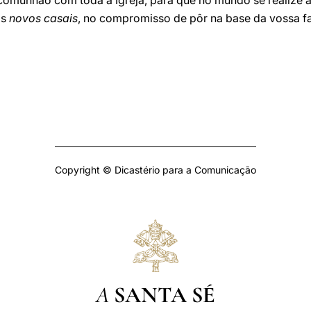
comunhão com toda a Igreja, para que no mundo se realize a
os
novos casais
, no compromisso de pôr na base da vossa fa
Copyright © Dicastério para a Comunicação
A
SANTA SÉ