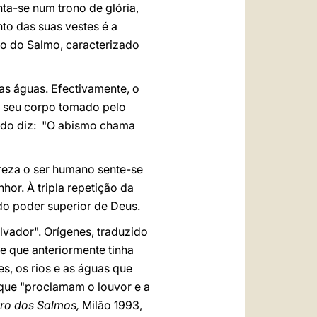
ta-se num trono de glória,
nto das suas vestes é a
ro do Salmo, caracterizado
as águas. Efectivamente, o
o seu corpo tomado pelo
ndo diz: "O abismo chama
ureza o ser humano sente-se
or. À tripla repetição da
 do poder superior de Deus.
lvador". Orígenes, traduzido
le que anteriormente tinha
s, os rios e as águas que
 que "proclamam o louvor e a
vro dos Salmos,
Milão 1993,