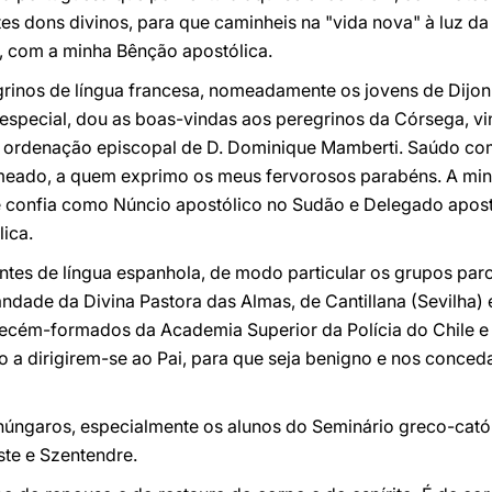
s dons divinos, para que caminheis na "vida nova" à luz da
, com a minha Bênção apostólica.
rinos de língua francesa, nomeadamente os jovens de Dijon 
 especial, dou as boas-vindas aos peregrinos da Córsega, 
a ordenação episcopal de D. Dominique Mamberti. Saúdo co
nomeado, a quem exprimo os meus fervorosos parabéns. A m
e confia como Núncio apostólico no Sudão e Delegado apos
ica.
ntes de língua espanhola, de modo particular os grupos paro
ndade da Divina Pastora das Almas, de Cantillana (Sevilha)
ecém-formados da Academia Superior da Polícia do Chile e 
 a dirigirem-se ao Pai, para que seja benigno e nos conceda
 húngaros, especialmente os alunos do Seminário greco-catól
ste e Szentendre.