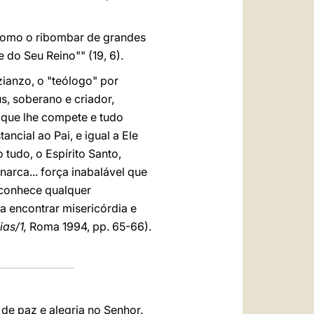
 como o ribombar de grandes
 do Seu Reino"" (19, 6).
ianzo, o "teólogo" por
s, soberano e criador,
ar que lhe compete e tudo
ncial ao Pai, e igual a Ele
 tudo, o Espírito Santo,
arca... força inabalável que
 conhece qualquer
a encontrar misericórdia e
ias/1,
Roma 1994, pp. 65-66).
de paz e alegria no Senhor.