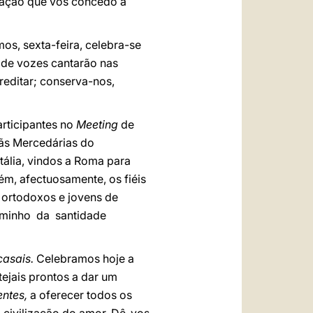
oração que vos concedo a
os, sexta-feira, celebra-se
s de vozes cantarão nas
reditar; conserva-nos,
articipantes no
Meeting
de
mãs Mercedárias do
tália, vindos a Roma para
ém, afectuosamente, os fiéis
ortodoxos e jovens de
aminho da santidade
casais.
Celebramos hoje a
ejais prontos a dar um
entes,
a oferecer todos os