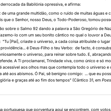
 derrocada da Babilónia opressiva, e afirma:
z de uma grande multidão, como o ruído de muitas águas e
 Eis que o Senhor, nosso Deus, o Todo-Poderoso, tomou posse
xão sobre o Salmo 92 dando a palavra a São Gregório de Naz
Fazemo-lo com um seu bonito cântico no qual o louvor a Deu
 "Tu [Pai], criaste o universo, a cada coisa atribuíste o lug
providência... é Deus-Filho o teu Verbo: de facto, é consubsta
oniosamente o universo, para reinar sobre tudo. E, abraçando
efende. A Ti proclamarei, Trindade viva, como único e só mon
 é acessível aos olhos mas que contempla todo o universo e
a até aos abismos. Ó Pai, sê benigno comigo: ... que eu poss
 glória e graças até ao fim dos tempos" (Cântico 31, em
Poes
ua portuguesa que porventura aqui se encontrem, com votos 