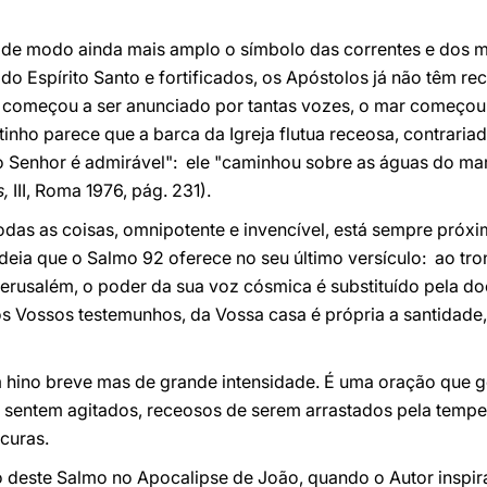
de modo ainda mais amplo o símbolo das correntes e dos m
s do Espírito Santo e fortificados, os Apóstolos já não têm re
 começou a ser anunciado por tantas vozes, o mar começou a
nho parece que a barca da Igreja flutua receosa, contraria
 o Senhor é admirável": ele "caminhou sobre as águas do ma
,
III, Roma 1976, pág. 231).
das as coisas, omnipotente e invencível, está sempre próxi
ideia que o Salmo 92 oferece no seu último versículo: ao tr
erusalém, o poder da sua voz cósmica é substituído pela do
os Vossos testemunhos, da Vossa casa é própria a santidade,
 hino breve mas de grande intensidade. É uma oração que g
e sentem agitados, receosos de serem arrastados pela tempes
curas.
deste Salmo no Apocalipse de João, quando o Autor inspir