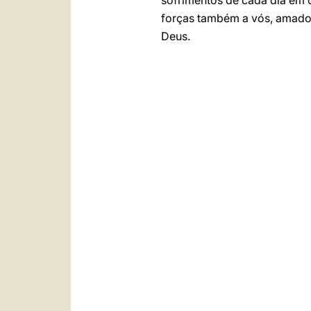
sofrimentos de cada dia em 
forças também a vós, amad
Deus.