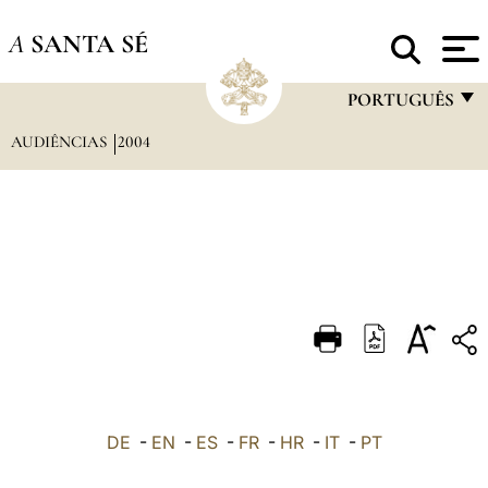
A
SANTA SÉ
PORTUGUÊS
AUDIÊNCIAS
2004
FRANÇAIS
ENGLISH
ITALIANO
PORTUGUÊS
ESPAÑOL
DEUTSCH
POLSKI
العربيّة
DE
-
EN
-
ES
-
FR
-
HR
-
IT
-
PT
中文