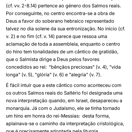
(cf. vv. 2-8.14) pertence ao género dos Salmos reais.
Por conseguinte, no centro encontra-se a obra de
Deus a favor do soberano hebraico representado
talvez no dia solene da sua entronização. No início (cf.
v. 2) e no fim (cf. v. 14) parece que ressoa uma
aclamação de toda a assembleia, enquanto o centro
do hino tem tonalidades de um cântico de gratidão,
que o Salmista dirige a Deus pelos favores
concedidos ao rei: "bênçãos preciosas" (v. 4), "vida
longa" (v. 5), "glória" (v. 6) e "alegria" (v. 7).
É fácil intuir que a este cântico como aconteceu com
os outros Salmos reais do Saltério foi designada uma
nova interpretação quando, em Israel, desapareceu a
monarquia. Já com o Judaísmo, ele se tinha tornado
um hino em honra do rei-Messias: desta forma,
aplainava-se o caminho da interpretação cristológica,
que é precisamente adoptada pela liturgia.