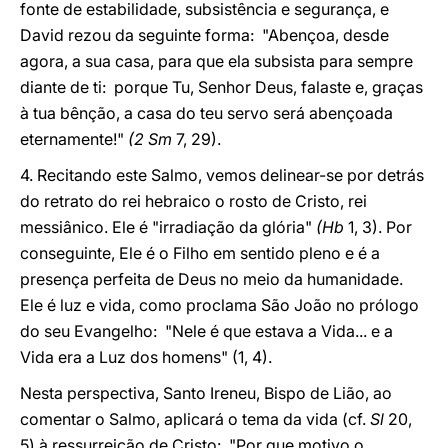
fonte de estabilidade, subsistência e segurança, e
David rezou da seguinte forma: "Abençoa, desde
agora, a sua casa, para que ela subsista para sempre
diante de ti: porque Tu, Senhor Deus, falaste e, graças
à tua bênção, a casa do teu servo será abençoada
eternamente!"
(2 Sm
7, 29).
4. Recitando este Salmo, vemos delinear-se por detrás
do retrato do rei hebraico o rosto de Cristo, rei
messiânico. Ele é "irradiação da glória"
(Hb
1, 3). Por
conseguinte, Ele é o Filho em sentido pleno e é a
presença perfeita de Deus no meio da humanidade.
Ele é luz e vida, como proclama São João no prólogo
do seu Evangelho: "Nele é que estava a Vida... e a
Vida era a Luz dos homens" (1, 4).
Nesta perspectiva, Santo Ireneu, Bispo de Lião, ao
comentar o Salmo, aplicará o tema da vida (cf.
Sl
20,
5) à ressurreição de Cristo: "Por que motivo o