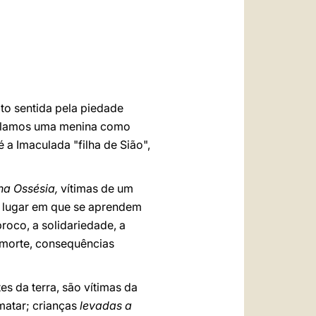
العربيّة
中文
LATINE
ito sentida pela piedade
lamos uma menina como
é a Imaculada "filha de Sião",
na Ossésia,
vítimas de um
,
lugar em que se aprendem
proco, a solidariedade, a
a morte, consequências
es da terra, são vítimas da
matar; crianças
levadas a