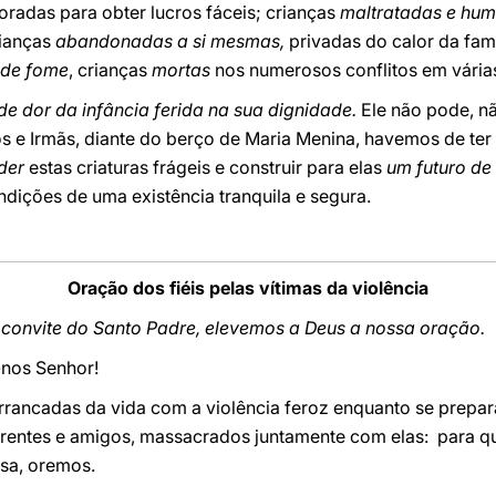
oradas para obter lucros fáceis; crianças
maltratadas e hum
rianças
abandonadas a si mesmas,
privadas do calor da fam
de fome
, crianças
mortas
nos numerosos conflitos em vária
 de dor da infância ferida na sua dignidade.
Ele não pode, n
os e Irmãs, diante do berço de Maria Menina, havemos de te
der
estas criaturas frágeis e construir para elas
um futuro de
ndições de uma existência tranquila e segura.
Oração dos fiéis pelas vítimas da violência
 convite do Santo Padre, elevemos a Deus a nossa oração.
-nos Senhor!
, arrancadas da vida com a violência feroz enquanto se prep
parentes e amigos, massacrados juntamente com elas: para qu
asa, oremos.