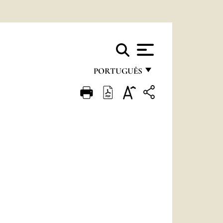
PORTUGUÊS
FRANÇAIS
ENGLISH
ITALIANO
PORTUGUÊS
ESPAÑOL
DEUTSCH
POLSKI