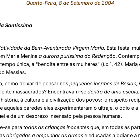
Quarta-Feira, 8 de Setembro de 2004
ia Santíssima
atividade da Bem-Aventurada Virgem Maria.
Esta festa, mu
 em Maria Menina
a aurora puríssima da Redenção.
Contemp
tempo única, a "bendita entre as mulheres" (
Lc
1, 42). Maria 
do Messias.
a, como deixar de pensar nos
pequenos inermes de Beslan, 
amente massacrados? Encontravam-se
dentro de uma escola
história, à cultura e à civilização dos povos: o respeito recí
tre aquelas paredes eles experimentaram o ultraje, o ódio e 
uel e de um desprezo insensato pela pessoa humana.
ge-se para
todas as crianças inocentes
que, em todas as part
ças
obrigadas a empunhar as armas
e educadas a odiar e a 