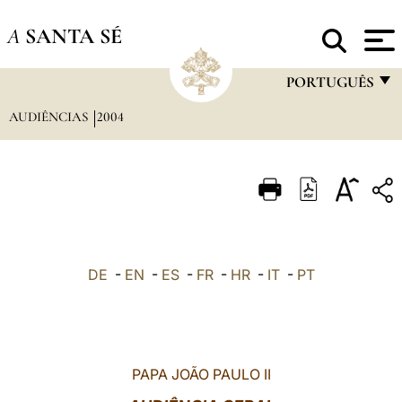
A
SANTA SÉ
PORTUGUÊS
AUDIÊNCIAS
2004
FRANÇAIS
ENGLISH
ITALIANO
PORTUGUÊS
ESPAÑOL
DE
-
EN
-
ES
-
FR
-
HR
-
IT
-
PT
DEUTSCH
POLSKI
العربيّة
PAPA JOÃO PAULO II
中文