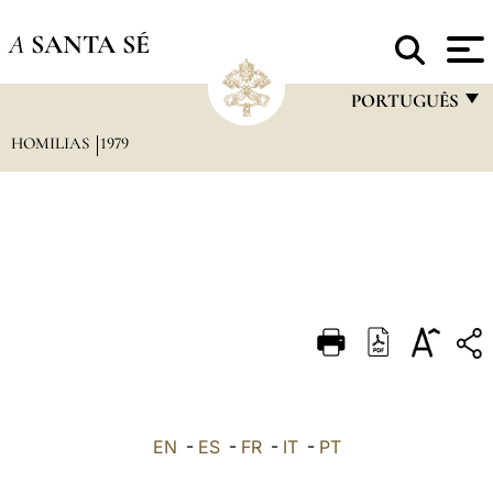
A
SANTA SÉ
PORTUGUÊS
HOMILIAS
1979
FRANÇAIS
ENGLISH
ITALIANO
PORTUGUÊS
ESPAÑOL
DEUTSCH
POLSKI
العربيّة
EN
-
ES
-
FR
-
IT
-
PT
中文