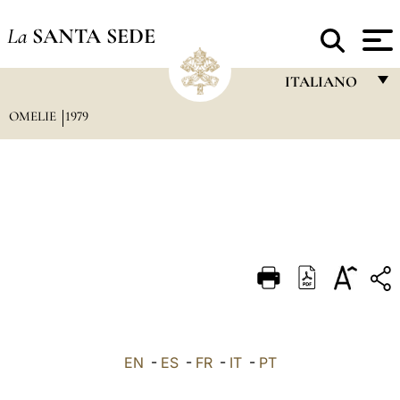
La
SANTA SEDE
ITALIANO
OMELIE
1979
FRANÇAIS
ENGLISH
ITALIANO
PORTUGUÊS
ESPAÑOL
DEUTSCH
POLSKI
العربيّة
EN
-
ES
-
FR
-
IT
-
PT
中文