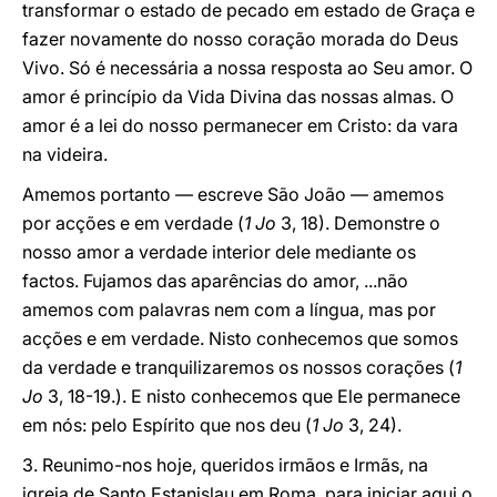
transformar o estado de pecado em estado de Graça e
fazer novamente do nosso coração morada do Deus
Vivo. Só é necessária a nossa resposta ao Seu amor. O
amor é princípio da Vida Divina das nossas almas. O
amor é a lei do nosso permanecer em Cristo: da vara
na videira.
Amemos portanto — escreve São João — amemos
por acções e em verdade (
1 Jo
3, 18). Demonstre o
nosso amor a verdade interior dele mediante os
factos. Fujamos das aparências do amor, ...não
amemos com palavras nem com a língua, mas por
acções e em verdade. Nisto conhecemos que somos
da verdade e tranquilizaremos os nossos corações (
1
Jo
3, 18-19.). E nisto conhecemos que Ele permanece
em nós: pelo Espírito que nos deu (
1 Jo
3, 24).
3. Reunimo-nos hoje, queridos irmãos e Irmãs, na
igreja de Santo Estanislau em Roma, para iniciar aqui o