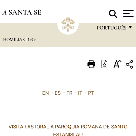
A
SANTA SÉ
PORTUGUÊS
HOMILIAS
1979
FRANÇAIS
ENGLISH
ITALIANO
PORTUGUÊS
ESPAÑOL
EN
-
ES
-
FR
-
IT
-
PT
DEUTSCH
POLSKI
العربيّة
VISITA PASTORAL À PARÓQUIA ROMANA DE SANTO
ESTANISLAU
中文