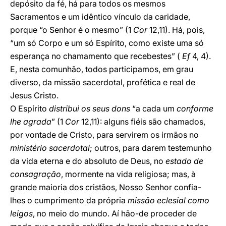
depósito da fé, há para todos os mesmos
Sacramentos e um idêntico vínculo da caridade,
porque “o Senhor é o mesmo” (1
Cor
12,11). Há, pois,
“um só Corpo e um só Espírito, como existe uma só
esperança no chamamento que recebestes” (
Ef
4, 4).
E, nesta comunhão, todos participamos, em grau
diverso, da missão sacerdotal, profética e real de
Jesus Cristo.
O Espírito
distribui os seus dons
“a cada um
conforme
lhe agrada
” (1
Cor
12,11): alguns fiéis são chamados,
por vontade de Cristo, para servirem os irmãos no
ministério sacerdotal
; outros, para darem testemunho
da vida eterna e do absoluto de Deus, no
estado de
consagração
, mormente na vida religiosa; mas, à
grande maioria dos cristãos, Nosso Senhor confia-
lhes o cumprimento da própria
missão eclesial como
leigos
, no meio do mundo. Aí hão-de proceder de