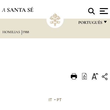
A
SANTA SÉ
PORTUGUÊS
HOMILIAS
1988
FRANÇAIS
ENGLISH
ITALIANO
PORTUGUÊS
ESPAÑOL
DEUTSCH
POLSKI
العربيّة
IT
-
PT
中文