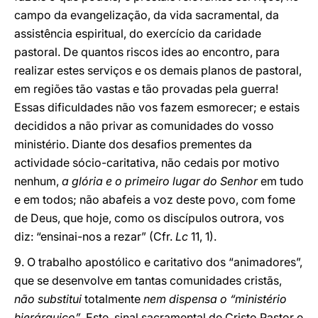
campo da evangelização, da vida sacramental, da
assistência espiritual, do exercício da caridade
pastoral. De quantos riscos ides ao encontro, para
realizar estes serviços e os demais planos de pastoral,
em regiões tão vastas e tão provadas pela guerra!
Essas dificuldades não vos fazem esmorecer; e estais
decididos a não privar as comunidades do vosso
ministério. Diante dos desafios prementes da
actividade sócio-caritativa, não cedais por motivo
nenhum,
a glória e o primeiro lugar do Senhor
em tudo
e em todos; não abafeis a voz deste povo, com fome
de Deus, que hoje, como os discípulos outrora, vos
diz: “ensinai-nos a rezar” (Cfr.
Lc
11, 1).
9. O trabalho apostólico e caritativo dos “animadores”,
que se desenvolve em tantas comunidades cristãs,
não substitui
totalmente
nem dispensa o “ministério
hierárquico”
. Este, sinal sacramental de Cristo Pastor e