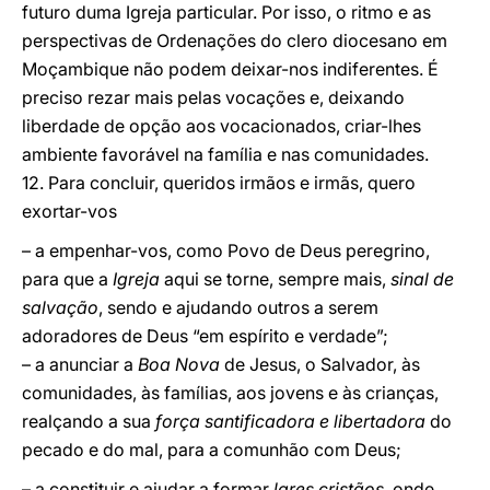
futuro duma Igreja particular. Por isso, o ritmo e as
perspectivas de Ordenações do clero diocesano em
Moçambique não podem deixar-nos indiferentes. É
preciso rezar mais pelas vocações e, deixando
liberdade de opção aos vocacionados, criar-lhes
ambiente favorável na família e nas comunidades.
12. Para concluir, queridos irmãos e irmãs, quero
exortar-vos
– a empenhar-vos, como Povo de Deus peregrino,
para que a
Igreja
aqui se torne, sempre mais,
sinal de
salvação
, sendo e ajudando outros a serem
adoradores de Deus “em espírito e verdade”;
– a anunciar a
Boa Nova
de Jesus, o Salvador, às
comunidades, às famílias, aos jovens e às crianças,
realçando a sua
força santificadora e libertadora
do
pecado e do mal, para a comunhão com Deus;
– a constituir e ajudar a formar
lares cristãos
, onde