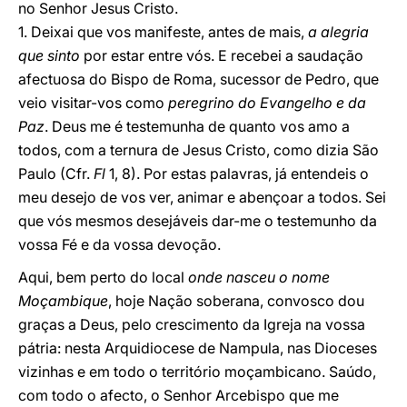
no Senhor Jesus Cristo.
1. Deixai que vos manifeste, antes de mais,
a alegria
que sinto
por estar entre vós. E recebei a saudação
afectuosa do Bispo de Roma, sucessor de Pedro, que
veio visitar-vos como
peregrino do Evangelho e da
Paz
. Deus me é testemunha de quanto vos amo a
todos, com a ternura de Jesus Cristo, como dizia São
Paulo (Cfr.
Fl
1, 8). Por estas palavras, já entendeis o
meu desejo de vos ver, animar e abençoar a todos. Sei
que vós mesmos desejáveis dar-me o testemunho da
vossa Fé e da vossa devoção.
Aqui, bem perto do local
onde nasceu o nome
Moçambique
, hoje Nação soberana, convosco dou
graças a Deus, pelo crescimento da Igreja na vossa
pátria: nesta Arquidiocese de Nampula, nas Dioceses
vizinhas e em todo o território moçambicano. Saúdo,
com todo o afecto, o Senhor Arcebispo que me