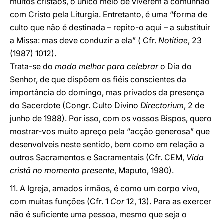
muitos cristãos, o único meio de viverem a comunhão
com Cristo pela Liturgia. Entretanto, é uma “forma de
culto que não é destinada – repito-o aqui – a substituir
a Missa: mas deve conduzir a ela” ( Cfr.
Notitiae
, 23
(1987) 1012).
Trata-se do
modo melhor para celebrar
o Dia do
Senhor, de que dispõem os fiéis conscientes da
importância do domingo, mas privados da presença
do Sacerdote (Congr. Culto Divino
Directorium
, 2 de
junho de 1988). Por isso, com os vossos Bispos, quero
mostrar-vos muito apreço pela “acção generosa” que
desenvolveis neste sentido, bem como em relação a
outros Sacramentos e Sacramentais (Cfr. CEM,
Vida
cristã no momento presente
, Maputo, 1980).
11. A Igreja, amados irmãos, é como um corpo vivo,
com muitas funções (Cfr. 1
Cor
12, 13). Para as exercer
não é suficiente uma pessoa, mesmo que seja o