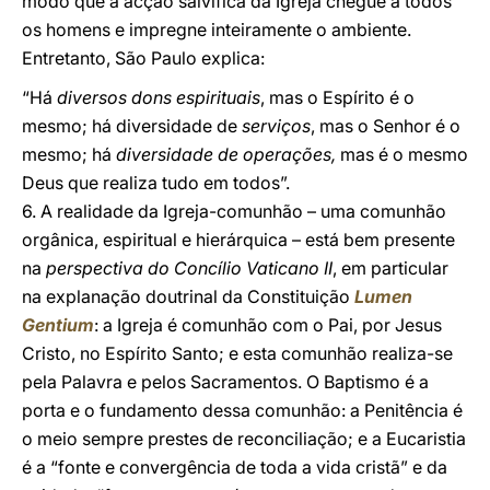
modo que a acção salvífica da Igreja chegue a todos
os homens e impregne inteiramente o ambiente.
Entretanto, São Paulo explica:
“Há
diversos dons espirituais
, mas o Espírito é o
mesmo; há diversidade de
serviços
, mas o Senhor é o
mesmo; há
diversidade de operações,
mas é o mesmo
Deus que realiza tudo em todos”.
6. A realidade da Igreja-comunhão – uma comunhão
orgânica, espiritual e hierárquica – está bem presente
na
perspectiva do Concílio Vaticano II
, em particular
na explanação doutrinal da Constituição
Lumen
Gentium
: a Igreja é comunhão com o Pai, por Jesus
Cristo, no Espírito Santo; e esta comunhão realiza-se
pela Palavra e pelos Sacramentos. O Baptismo é a
porta e o fundamento dessa comunhão: a Penitência é
o meio sempre prestes de reconciliação; e a Eucaristia
é a “fonte e convergência de toda a vida cristã” e da