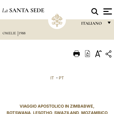
La
SANTA SEDE
ITALIANO
OMELIE
1988
FRANÇAIS
ENGLISH
ITALIANO
PORTUGUÊS
ESPAÑOL
IT
-
PT
DEUTSCH
POLSKI
العربيّة
VIAGGIO APOSTOLICO IN ZIMBABWE,
BOTSWANA, LESOTHO, SWAZILAND, MOZAMBICO
中文