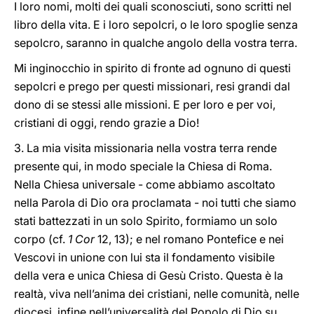
I loro nomi, molti dei quali sconosciuti, sono scritti nel
libro della vita. E i loro sepolcri, o le loro spoglie senza
sepolcro, saranno in qualche angolo della vostra terra.
Mi inginocchio in spirito di fronte ad ognuno di questi
sepolcri e prego per questi missionari, resi grandi dal
dono di se stessi alle missioni. E per loro e per voi,
cristiani di oggi, rendo grazie a Dio!
3. La mia visita missionaria nella vostra terra rende
presente qui, in modo speciale la Chiesa di Roma.
Nella Chiesa universale - come abbiamo ascoltato
nella Parola di Dio ora proclamata - noi tutti che siamo
stati battezzati in un solo Spirito, formiamo un solo
corpo (cf.
1 Cor
12, 13); e nel romano Pontefice e nei
Vescovi in unione con lui sta il fondamento visibile
della vera e unica Chiesa di Gesù Cristo. Questa è la
realtà, viva nell’anima dei cristiani, nelle comunità, nelle
diocesi, infine nell’universalità del Popolo di Dio su