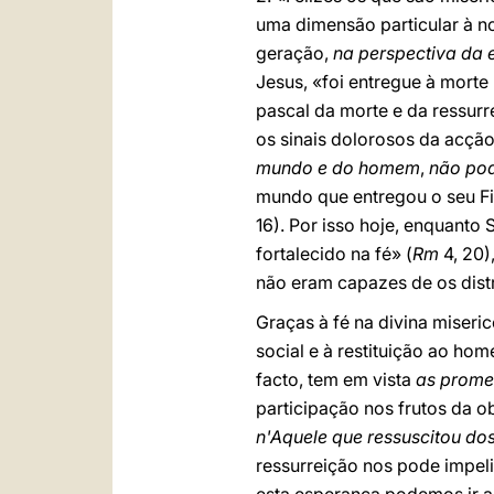
uma dimensão particular à no
geração,
na perspectiva da 
Jesus, «foi entregue à morte
pascal da morte e da ressurr
os sinais dolorosos da acçã
mundo e do homem
,
não pod
mundo que entregou o seu Fil
16). Por isso hoje, enquanto
fortalecido na fé» (
Rm
4, 20)
não eram capazes de os dist
Graças à fé na divina miseri
social e à restituição ao h
facto, tem em vista
as prome
participação nos frutos da o
n'Aquele que ressuscitou do
ressurreição nos pode impeli