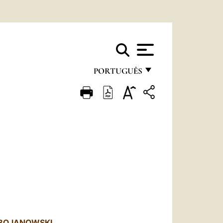
PORTUGUÊS
FRANÇAIS
ENGLISH
ITALIANO
PORTUGUÊS
ESPAÑOL
DEUTSCH
POLSKI
 BOJANOWSKI