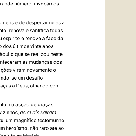
 grande número, invocámos
omens e de despertar neles a
to, renova e santifica todas
u espírito e renove a face da
o dos últimos vinte anos
quilo que se realizou neste
conteceram as mudanças dos
nações viram novamente o
rnando-se um desafio
raças a Deus, olhando com
anto, na acção de graças
vizinhos,
as quais saíram
titui um magnífico testemunho
um heroísmo, não raro até ao