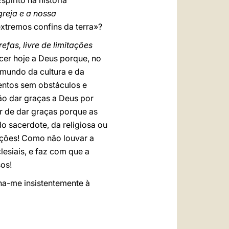
pírito na história
greja e a nossa
xtremos confins da terra»?
efas, livre de limitações
cer hoje a Deus porque, no
 mundo da cultura e da
entos sem obstáculos e
ão dar graças a Deus por
r de dar graças porque as
o sacerdote, da religiosa ou
ações! Como não louvar a
esiais, e faz com que a
os!
nha-me insistentemente à