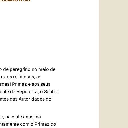
العربيّة
中文
LATINE
o de peregrino no meio de
s, os religiosos, as
ardeal Primaz e aos seus
ente da República, o Senhor
antes das Autoridades do
, há vinte anos, na
untamente com o Primaz do