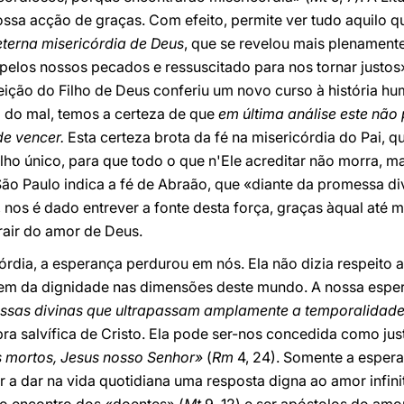
ssa acção de graças. Com efeito, permite ver tudo aquilo qu
eterna misericórdia de Deus
, que se revelou mais plenamente 
 pelos nossos pecados e ressuscitado para nos tornar justos»
eição do Filho de Deus conferiu um novo curso à história h
o do mal, temos a certeza de que
em última análise este não
e vencer.
Esta certeza brota da fé na misericórdia do Pai, 
ho único, para que todo o que n'Ele acreditar não morra, ma
 São Paulo indica a fé de Abraão, que «diante da promessa d
, nos é dado entrever a fonte desta força, graças àqual até
rair do amor de Deus.
córdia, a esperança perdurou em nós. Ela não dizia respeito
omem da dignidade nas dimensões deste mundo. A nossa esper
ssas divinas que ultrapassam amplamente a temporalidad
bra salvífica de Cristo. Ela pode ser-nos concedida como jus
s mortos, Jesus nosso Senhor»
(
Rm
4, 24). Somente a espera
r a dar na vida quotidiana uma resposta digna ao amor infi