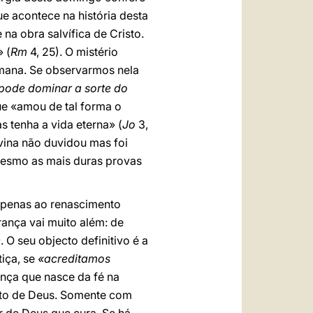
e acontece na história desta
na obra salvífica de Cristo.
 (
Rm
4, 25). O mistério
umana. Se observarmos nela
 pode dominar a sorte do
que «amou de tal forma o
s tenha a vida eterna» (
Jo
3,
ivina não duvidou mas foi
 mesmo as mais duras provas
 apenas ao renascimento
ança vai muito além: de
e
. O seu objecto definitivo é a
tiça, se
«acreditamos
nça que nasce da fé na
nito de Deus. Somente com