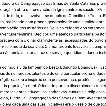
ndadora da Congregação das Irmãs de Santa Catarina, prov
ração à obra de renovação da Igreja entre os séculos XVI e 
ma de tudo, desenvolveu-se depois do Concílio de Trento. El
reja, realizando com grande generosidade uma humilde obra
templação dos mistérios de Deus ao cuidado dos enfermos 
juventude feminina. Dedicou uma atenção particular à pasto
raçava com o olhar clarividente as necessidades do povo e 
-se o mote da sua vida. O amor ardente levava-a a cumprir 
a não temia aceitar a cruz do serviço quotidiano, dando tes
a colmou a vida também do Beato Edmundo Bojanowski. Este 
s de numerosos talentos e de uma particular profundidade d
frágil, realizou e inspirou com perseverança, prudência e 
o da população rural. Orientado por um discernimento replet
merosas obras educativas, caritativas, culturais e religiosas
 leigo, fundou a Congregação das Servas da Bem-Aventurad
-lo em cada uma das suas iniciativas era o desejo de que to