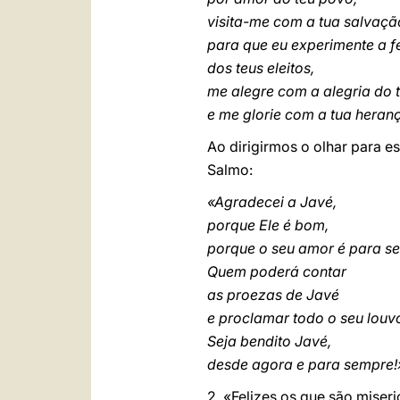
visita-me com a tua salvaçã
para que eu experimente a f
dos teus eleitos,
me alegre com a alegria do 
e me glorie com a tua heranç
Ao dirigirmos o olhar para 
Salmo:
«Agradecei a Javé,
porque Ele é bom,
porque o seu amor é para s
Quem poderá contar
as proezas de Javé
e proclamar todo o seu louv
Seja bendito Javé,
desde agora e para sempre!» 
2. «Felizes os que são miser