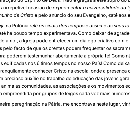
da acção do Espírito de Deus? Não é graças a este sopro do Es
 a irrepetível ocasião de
experimentar a universalidade da I
munho de Cristo
e pelo anúncio do seu Evangelho, «até aos e
reja na Polónia
relê os sinais dos tempos e assume as suas tar
 até há pouco tempo experimentava. Como deixar de agrade
 do amor, a Igreja pode entretecer um diálogo criativo com o
s pelo facto de que os crentes podem frequentar os sacram
para poderem testemunhar abertamente a própria fé! Como n
as edificadas nos últimos tempos no nosso País! Como deixa
ranquilamente conhecer Cristo na escola, onde a presença d
um precioso auxílio no trabalho de educação das jovens ger
o anima as comunidades, as associações e os movimentos ecl
a empreendida por grupos de leigos cada vez mais numeros
eira peregrinação na Pátria, me encontrava neste lugar, vi