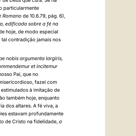
r de Deus que cura. Se há
o particularmente
re Romano
de 10.6.79, pág. 6),
a, edificada sobre a fé na
de hoje, de modo especial
 tal contradição jamais nos
ae nobis argumenta largiris,
 commendemur et incitemur
nosso Pai, que no
misericordioso, fazei com
 estimulados à imitação de
ção também hoje, enquanto
dos altares. A fé viva, a
 eles estavam profundamente
o de Cristo na fidelidade,
a