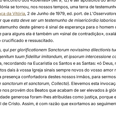
o encontro dos «doentes» (
Mt
9, 12) e ser apóstolos do amo
olónia se tornou, nos nossos tempos, uma terra de testemunh
ça da Vitória
, 2 de Junho de 1979, ed. port. de
L'Osservato
ar que
esta deve ser um testemunho de misericórdia laborios
stemunho deste género é sinal de esperança para o homem 
e para alguns ela é também um «sinal de contradição», oxalá
o crucificado e ressuscitado.
 qui per glorificationem Sanctorum novissima dilectionis tu
genitum tuum fidelitur imitandum, et ipsorum intercessione
a, recordando na Eucaristia os Santos e as Santas: «ó Deus, 
tos dais à vossa Igreja sinais sempre novos do vosso amor 
a presença confortadora destes nossos irmãos, para sermos
sanctorum et sanctarum, Collecta
). Elevemos esta invoca
nos provém dos Beatos que acabam de ser elevados à glória 
ridade generosa foram-lhes atribuídas como justiça, porque
l de Cristo. Assim, é com razão que exortamos ao seguiment