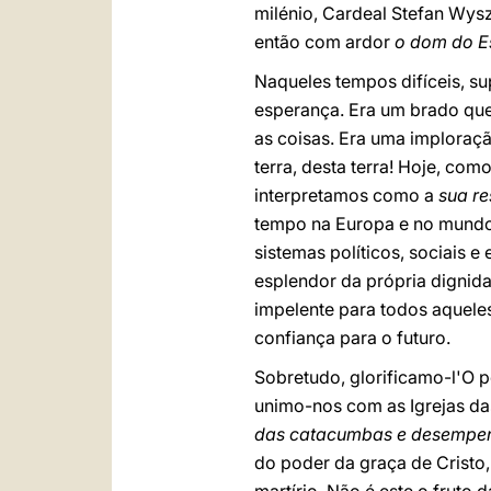
milénio, Cardeal Stefan Wys
então com ardor
o dom do Es
Naqueles tempos difíceis, s
esperança. Era um brado que 
as coisas. Era uma imploraçã
terra, desta terra! Hoje, com
interpretamos como a
sua r
tempo na Europa e no mundo
sistemas políticos, sociais
esplendor da própria dignida
impelente para todos aquele
confiança para o futuro.
Sobretudo, glorificamo-l'O 
unimo-nos com as Igrejas das
das catacumbas e desempen
do poder da graça de Cristo