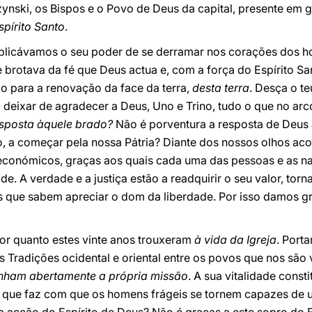
zynski, os Bispos e o Povo de Deus da capital, presente em
pírito Santo
.
uplicávamos o seu poder de se derramar nos corações dos h
brotava da fé que Deus actua e, com a força do Espírito San
o para a renovação da face da terra,
desta terra
. Desça o te
o deixar de agradecer a Deus, Uno e Trino, tudo o que no arc
esposta àquele brado?
Não é porventura a resposta de Deus à
, a começar pela nossa Pátria? Diante dos nossos olhos a
 e económicos, graças aos quais cada uma das pessoas e as 
de. A verdade e a justiça estão a readquirir o seu valor, to
s que sabem apreciar o dom da liberdade. Por isso damos g
por quanto estes vinte anos trouxeram
à vida da Igreja
. Port
 Tradições ocidental e oriental entre os povos que nos são 
ham abertamente a própria missão
. A sua vitalidade cons
, que faz com que os homens frágeis se tornem capazes de 