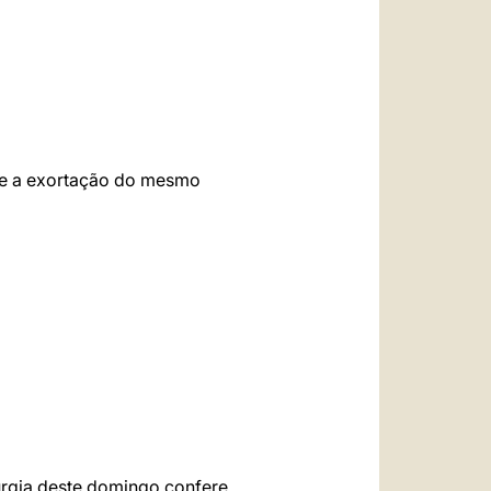
nte a exortação do mesmo
turgia deste domingo confere