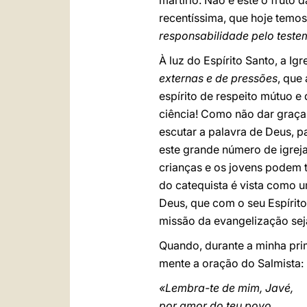
martírio. Não é este o fruto 
recentíssima, que hoje temos
responsabilidade pelo teste
À luz do Espírito Santo, a Ig
externas e de pressões
, que
espírito de respeito mútuo e
ciência! Como não dar graça
escutar a palavra de Deus, 
este grande número de igrej
crianças e os jovens podem t
do catequista é vista como 
Deus, que com o seu Espírit
missão da evangelização sej
Quando, durante a minha prim
mente a oração do Salmista:
«Lembra-te de mim, Javé,
por amor do teu povo,