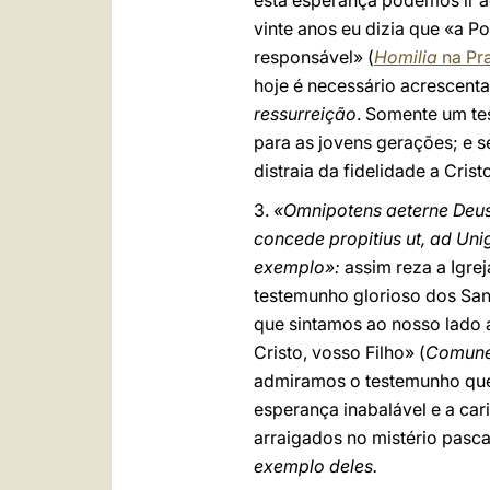
esta esperança podemos ir a
vinte anos eu dizia que «a P
responsável» (
Homilia
na Pra
hoje é necessário acrescent
ressurreição
. Somente um te
para as jovens gerações; e s
distraia da fidelidade a Crist
3.
«Omnipotens aeterne Deus,
concede propitius ut, ad Uni
exemplo»:
assim reza a Igrej
testemunho glorioso dos San
que sintamos ao nosso lado 
Cristo, vosso Filho» (
Comune 
admiramos o testemunho que 
esperança inabalável e a ca
arraigados no mistério pasca
exemplo deles.