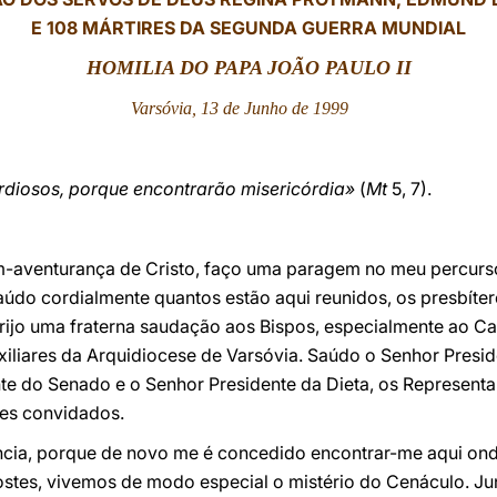
E 108 MÁRTIRES DA SEGUNDA GUERRA MUNDIAL
HOMILIA DO PAPA JOÃO PAULO II
Varsóvia, 13 de Junho de 1999
ordiosos, porque encontrarão misericórdia»
(
Mt
5, 7).
m-aventurança de Cristo, faço uma paragem no meu percurs
aúdo cordialmente quantos estão aqui reunidos, os presbítero
 Dirijo uma fraterna saudação aos Bispos, especialmente ao C
iliares da Arquidiocese de Varsóvia. Saúdo o Senhor Presid
nte do Senado e o Senhor Presidente da Dieta, os Represent
des convidados.
ncia, porque de novo me é concedido encontrar-me aqui onde
ostes, vivemos de modo especial o mistério do Cenáculo. J