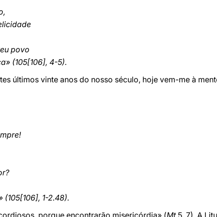
o,
elicidade
teu povo
a» (105[106], 4-5).
estes últimos vinte anos do nosso século, hoje vem-me à me
empre!
or?
(105[106], 1-2.48).
icordiosos, porque encontrarão misericórdia» (
Mt
5, 7). A Li