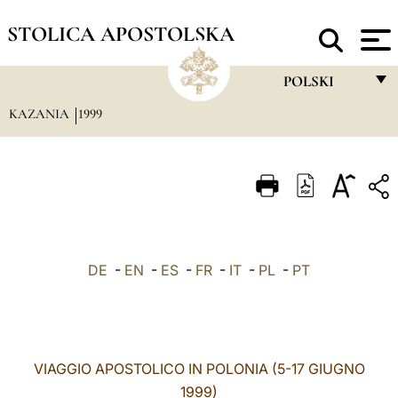
STOLICA APOSTOLSKA
POLSKI
KAZANIA
1999
FRANÇAIS
ENGLISH
ITALIANO
PORTUGUÊS
ESPAÑOL
DE
-
EN
-
ES
-
FR
-
IT
-
PL
-
PT
DEUTSCH
POLSKI
العربيّة
VIAGGIO APOSTOLICO IN POLONIA (5-17 GIUGNO
1999)
中文