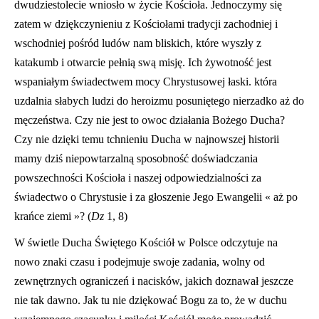
dwudziestolecie wniosło w życie Kościoła. Jednoczymy się
zatem w dziękczynieniu z Kościołami tradycji zachodniej i
wschodniej pośród ludów nam bliskich, które wyszły z
katakumb i otwarcie pełnią swą misję. Ich żywotność jest
wspaniałym świadectwem mocy Chrystusowej łaski. która
uzdalnia słabych ludzi do heroizmu posuniętego nierzadko aż do
męczeństwa. Czy nie jest to owoc działania Bożego Ducha?
Czy nie dzięki temu tchnieniu Ducha w najnowszej historii
mamy dziś niepowtarzalną sposobność doświadczania
powszechności Kościoła i naszej odpowiedzialności za
świadectwo o Chrystusie i za głoszenie Jego Ewangelii « aż po
krańce ziemi »? (
Dz
1, 8)
W świetle Ducha Świętego Kościół w Polsce odczytuje na
nowo znaki czasu i podejmuje swoje zadania, wolny od
zewnętrznych ograniczeń i nacisków, jakich doznawał jeszcze
nie tak dawno. Jak tu nie dziękować Bogu za to, że w duchu