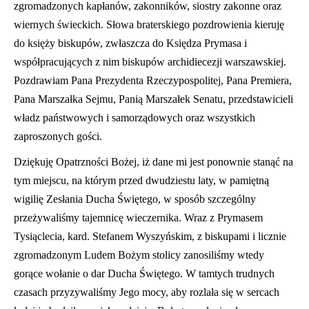
zgromadzonych kapłanów, zakonników, siostry zakonne oraz
wiernych świeckich. Słowa braterskiego pozdrowienia kieruję
do księży biskupów, zwłaszcza do Księdza Prymasa i
współpracujących z nim biskupów archidiecezji warszawskiej.
Pozdrawiam Pana Prezydenta Rzeczypospolitej, Pana Premiera,
Pana Marszałka Sejmu, Panią Marszałek Senatu, przedstawicieli
władz państwowych i samorządowych oraz wszystkich
zaproszonych gości.
Dziękuję Opatrzności Bożej, iż dane mi jest ponownie stanąć na
tym miejscu, na którym przed dwudziestu laty, w pamiętną
wigilię Zesłania Ducha Świętego, w sposób szczególny
przeżywaliśmy tajemnicę wieczernika. Wraz z Prymasem
Tysiąclecia, kard. Stefanem Wyszyńskim, z biskupami i licznie
zgromadzonym Ludem Bożym stolicy zanosiliśmy wtedy
gorące wołanie o dar Ducha Świętego. W tamtych trudnych
czasach przyzywaliśmy Jego mocy, aby rozlała się w sercach