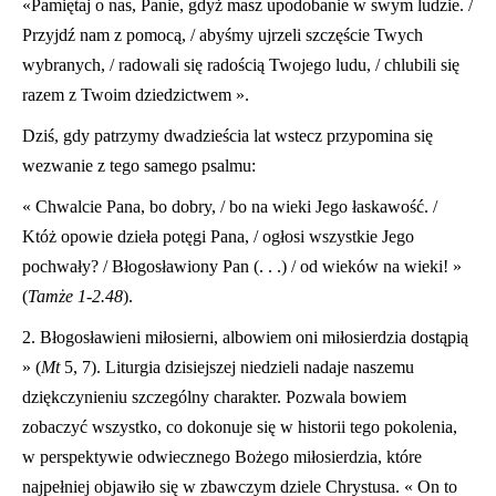
«Pamiętaj o nas, Panie, gdyż masz upodobanie w swym ludzie. /
Przyjdź nam z pomocą, / abyśmy ujrzeli szczęście Twych
wybranych, / radowali się radością Twojego ludu, / chlubili się
razem z Twoim dziedzictwem ».
Dziś, gdy patrzymy dwadzieścia lat wstecz przypomina się
wezwanie z tego samego psalmu:
« Chwalcie Pana, bo dobry, / bo na wieki Jego łaskawość. /
Któż opowie dzieła potęgi Pana, / ogłosi wszystkie Jego
pochwały? / Błogosławiony Pan (. . .) / od wieków na wieki! »
(
Tamże 1-2.48
).
2. Błogosławieni miłosierni, albowiem oni miłosierdzia dostąpią
» (
Mt
5, 7). Liturgia dzisiejszej niedzieli nadaje naszemu
dziękczynieniu szczególny charakter. Pozwala bowiem
zobaczyć wszystko, co dokonuje się w historii tego pokolenia,
w perspektywie odwiecznego Bożego miłosierdzia, które
najpełniej objawiło się w zbawczym dziele Chrystusa. « On to