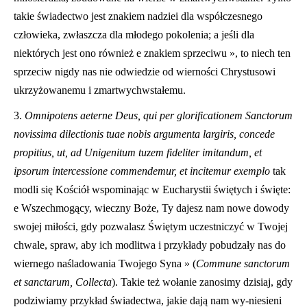
takie świadectwo jest znakiem nadziei dla współczesnego
człowieka, zwłaszcza dla młodego pokolenia; a jeśli dla
niektórych jest ono również e znakiem sprzeciwu », to niech ten
sprzeciw nigdy nas nie odwiedzie od wierności Chrystusowi
ukrzyżowanemu i zmartwychwstałemu.
3.
Omnipotens aeterne Deus, qui per glorificationem Sanctorum
novissima dilectionis tuae nobis argumenta largiris, concede
propitius, ut, ad Unigenitum tuzem fideliter imitandum, et
ipsorum intercessione commendemur, et incitemur exemplo
tak
modli się Kościół wspominając w Eucharystii świętych i święte:
e Wszechmogący, wieczny Boże, Ty dajesz nam nowe dowody
swojej miłości, gdy pozwalasz Świętym uczestniczyć w Twojej
chwale, spraw, aby ich modlitwa i przykłady pobudzały nas do
wiernego naśladowania Twojego Syna » (
Commune sanctorum
et sanctarum, Collecta
). Takie też wołanie zanosimy dzisiaj, gdy
podziwiamy przykład świadectwa, jakie dają nam wy-niesieni