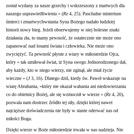
został wydany za nasze grzechy i wskrzeszony z martwych dla
naszego usprawiedliwienia » (
Rz
4, 25). Paschalne misterium
śmierci i zmartwychwstania Syna Bożego nadało ludzkiej
historii nowy bieg. Jeżeli obserwujemy w niej bolesne znaki
działania zła, to mamy pewność, że ostatecznie nie może ono
zapanować nad losami świata i człowieka. Nie może ono
zwyciężyć. Ta pewność płynie z wiary w miłosierdzie Ojca,
który « tak umiłował świat, iż Syna swego Jednorodzonego dał,
aby każdy, kto w niego wierzy, nie zginął, ale miał życie
wieczne » (
J
3, 16). Dlatego dziś, kiedy św. Paweł wskazuje na
wiarę Abrahama, «który nie okazał wahania ani niedowierzania
co do obietnicy Bożej, ale się wzmocnił w wierze » (
Rz
4, 20),
pozwala nam dostrzec źródło tej siły, dzięki której nawet
najcięższe doświadczenia nie były w stanie oderwać nas od
miłości Boga.
Dzięki wierze w Boże miłosierdzie trwała w nas nadzieja. Nie