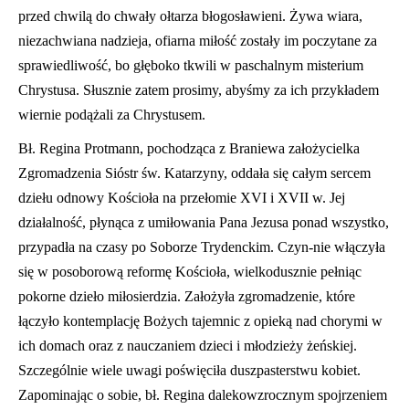
przed chwilą do chwały ołtarza błogosławieni. Żywa wiara,
niezachwiana nadzieja, ofiarna miłość zostały im poczytane za
sprawiedliwość, bo głęboko tkwili w paschalnym misterium
Chrystusa. Słusznie zatem prosimy, abyśmy za ich przykładem
wiernie podążali za Chrystusem.
Bł. Regina Protmann, pochodząca z Braniewa założycielka
Zgromadzenia Sióstr św. Katarzyny, oddała się całym sercem
dziełu odnowy Kościoła na przełomie XVI i XVII w. Jej
działalność, płynąca z umiłowania Pana Jezusa ponad wszystko,
przypadła na czasy po Soborze Trydenckim. Czyn-nie włączyła
się w posoborową reformę Kościoła, wielkodusznie pełniąc
pokorne dzieło miłosierdzia. Założyła zgromadzenie, które
łączyło kontemplację Bożych tajemnic z opieką nad chorymi w
ich domach oraz z nauczaniem dzieci i młodzieży żeńskiej.
Szczególnie wiele uwagi poświęciła duszpasterstwu kobiet.
Zapominając o sobie, bł. Regina dalekowzrocznym spojrzeniem