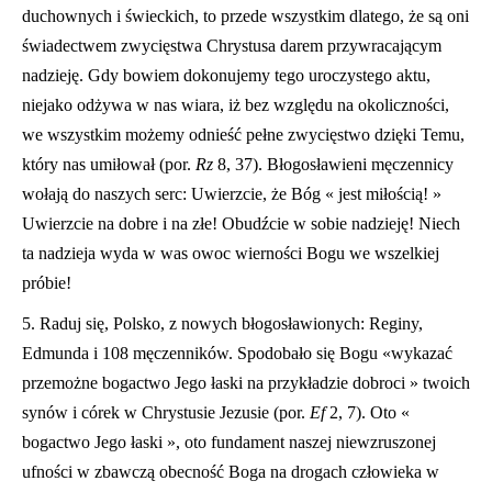
duchownych i świeckich, to przede wszystkim dlatego, że są oni
świadectwem zwycięstwa Chrystusa darem przywracającym
nadzieję. Gdy bowiem dokonujemy tego uroczystego aktu,
niejako odżywa w nas wiara, iż bez względu na okoliczności,
we wszystkim możemy odnieść pełne zwycięstwo dzięki Temu,
który nas umiłował (por.
Rz
8, 37). Błogosławieni męczennicy
wołają do naszych serc: Uwierzcie, że Bóg « jest miłością! »
Uwierzcie na dobre i na złe! Obudźcie w sobie nadzieję! Niech
ta nadzieja wyda w was owoc wierności Bogu we wszelkiej
próbie!
5. Raduj się, Polsko, z nowych błogosławionych: Reginy,
Edmunda i 108 męczenników. Spodobało się Bogu «wykazać
przemożne bogactwo Jego łaski na przykładzie dobroci » twoich
synów i córek w Chrystusie Jezusie (por.
Ef
2, 7). Oto «
bogactwo Jego łaski », oto fundament naszej niewzruszonej
ufności w zbawczą obecność Boga na drogach człowieka w