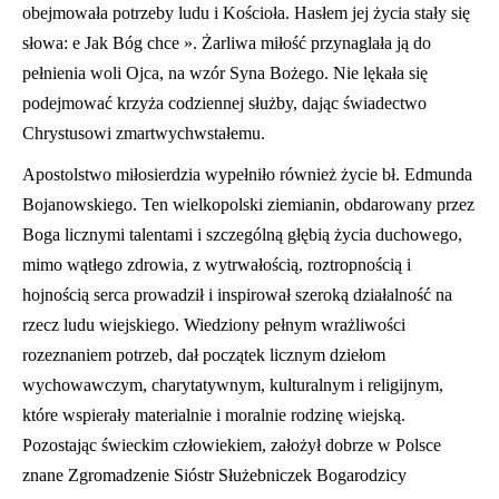
obejmowała potrzeby ludu i Kościoła. Hasłem jej życia stały się
słowa: e Jak Bóg chce ». Żarliwa miłość przynaglała ją do
pełnienia woli Ojca, na wzór Syna Bożego. Nie lękała się
podejmować krzyża codziennej służby, dając świadectwo
Chrystusowi zmartwychwstałemu.
Apostolstwo miłosierdzia wypełniło również życie bł. Edmunda
Bojanowskiego. Ten wielkopolski ziemianin, obdarowany przez
Boga licznymi talentami i szczególną głębią życia duchowego,
mimo wątłego zdrowia, z wytrwałością, roztropnością i
hojnością serca prowadził i inspirował szeroką działalność na
rzecz ludu wiejskiego. Wiedziony pełnym wrażliwości
rozeznaniem potrzeb, dał początek licznym dziełom
wychowawczym, charytatywnym, kulturalnym i religijnym,
które wspierały materialnie i moralnie rodzinę wiejską.
Pozostając świeckim człowiekiem, założył dobrze w Polsce
znane Zgromadzenie Sióstr Służebniczek Bogarodzicy