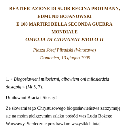
BEATIFICAZIONE DI SUOR REGINA PROTMANN,
LATINE
EDMUND BOJANOWSKI
E 108 MARTIRI DELLA SECONDA GUERRA
MONDIALE
OMELIA DI GIOVANNI PAOLO II
Piazza J
ósef Piłsudski (Warszawa)
Domenica, 13 giugno 1999
1. «
Błogosławieni miłosierni, albowiem oni miłosierdzia
dostąpią
» (
Mt
5, 7).
Umiłowani Bracia i Siostry!
Ze słowami tego Chrystusowego błogosławieństwa zatrzymuję
się na moim pielgrzymim szlaku pośród was Ludu Bożego
Warszawy. Serdecznie pozdrawiam wszystkich tutaj