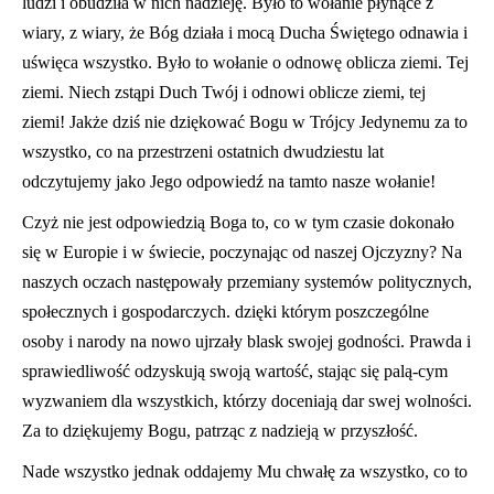
ludzi i obudziła w nich nadzieję. Było to wołanie płynące z
wiary, z wiary, że Bóg działa i mocą Ducha Świętego odnawia i
uświęca wszystko. Było to wołanie o odnowę oblicza ziemi. Tej
ziemi. Niech zstąpi Duch Twój i odnowi oblicze ziemi, tej
ziemi! Jakże dziś nie dziękować Bogu w Trójcy Jedynemu za to
wszystko, co na przestrzeni ostatnich dwudziestu lat
odczytujemy jako Jego odpowiedź na tamto nasze wołanie!
Czyż nie jest odpowiedzią Boga to, co w tym czasie dokonało
się w Europie i w świecie, poczynając od naszej Ojczyzny? Na
naszych oczach następowały przemiany systemów politycznych,
społecznych i gospodarczych. dzięki którym poszczególne
osoby i narody na nowo ujrzały blask swojej godności. Prawda i
sprawiedliwość odzyskują swoją wartość, stając się palą-cym
wyzwaniem dla wszystkich, którzy doceniają dar swej wolności.
Za to dziękujemy Bogu, patrząc z nadzieją w przyszłość.
Nade wszystko jednak oddajemy Mu chwałę za wszystko, co to