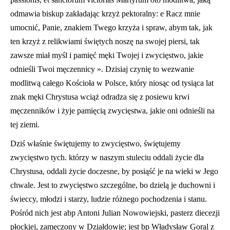
odmawia biskup zakładając krzyż pektoralny: e Racz mnie
umocnić, Panie, znakiem Twego krzyża i spraw, abym tak, jak
ten krzyż z relikwiami świętych noszę na swojej piersi, tak
zawsze miał myśl i pamięć męki Twojej i zwycięstwo, jakie
odnieśli Twoi męczennicy ». Dzisiaj czynię to wezwanie
modlitwą całego Kościoła w Polsce, który niosąc od tysiąca lat
znak męki Chrystusa wciąż odradza się z posiewu krwi
męczenników i żyje pamięcią zwycięstwa, jakie oni odnieśli na
tej ziemi.
Dziś właśnie świętujemy to zwycięstwo, świętujemy
zwycięstwo tych. którzy w naszym stuleciu oddali życie dla
Chrystusa, oddali życie doczesne, by posiąść je na wieki w Jego
chwale. Jest to zwycięstwo szczególne, bo dzielą je duchowni i
świeccy, młodzi i starzy, ludzie różnego pochodzenia i stanu.
Pośród nich jest abp Antoni Julian Nowowiejski, pasterz diecezji
płockiej, zamęczony w Działdowie; jest bp Władysław Goral z