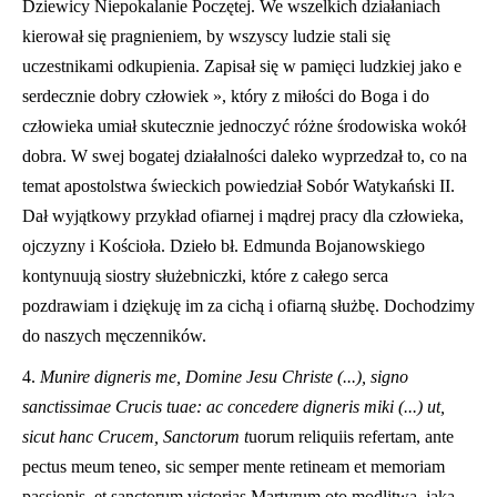
Dziewicy Niepokalanie Poczętej. We wszelkich działaniach
kierował się pragnieniem, by wszyscy ludzie stali się
uczestnikami odkupienia. Zapisał się w pamięci ludzkiej jako e
serdecznie dobry człowiek », który z miłości do Boga i do
człowieka umiał skutecznie jednoczyć różne środowiska wokół
dobra. W swej bogatej działalności daleko wyprzedzał to, co na
temat apostolstwa świeckich powiedział Sobór Watykański II.
Dał wyjątkowy przykład ofiarnej i mądrej pracy dla człowieka,
ojczyzny i Kościoła. Dzieło bł. Edmunda Bojanowskiego
kontynuują siostry służebniczki, które z całego serca
pozdrawiam i dziękuję im za cichą i ofiarną służbę. Dochodzimy
do naszych męczenników.
4.
Munire digneris me, Domine Jesu Christe (...), signo
sanctissimae Crucis tuae: ac concedere digneris miki (...) ut,
sicut hanc Crucem, Sanctorum t
uorum reliquiis refertam, ante
pectus meum teneo, sic semper mente retineam et memoriam
passionis, et sanctorum victorias Martyrum oto modlitwa, jaką