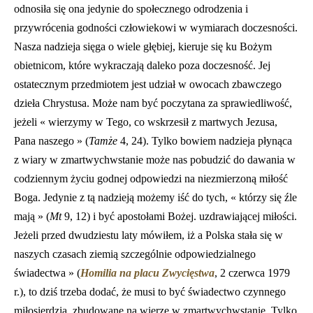
odnosiła się ona jedynie do społecznego odrodzenia i
przywrócenia godności człowiekowi w wymiarach doczesności.
Nasza nadzieja sięga o wiele głębiej, kieruje się ku Bożym
obietnicom, które wykraczają daleko poza doczesność. Jej
ostatecznym przedmiotem jest udział w owocach zbawczego
dzieła Chrystusa. Może nam być poczytana za sprawiedliwość,
jeżeli « wierzymy w Tego, co wskrzesił z martwych Jezusa,
Pana naszego » (
Tamże
4, 24). Tylko bowiem nadzieja płynąca
z wiary w zmartwychwstanie może nas pobudzić do dawania w
codziennym życiu godnej odpowiedzi na niezmierzoną miłość
Boga. Jedynie z tą nadzieją możemy iść do tych, « którzy się źle
mają » (
Mt
9, 12) i być apostołami Bożej. uzdrawiającej miłości.
Jeżeli przed dwudziestu laty mówiłem, iż a Polska stała się w
naszych czasach ziemią szczególnie odpowiedzialnego
świadectwa » (
Homilia na placu Zwyci
ęstwa
, 2 czerwca 1979
r.), to dziś trzeba dodać, że musi to być świadectwo czynnego
miłosierdzia, zbudowane na wierze w zmartwychwstanie. Tylko