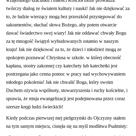
wzajemnego szacunku i miłości Kościół może prowadzić
twórczy dialog ze światem kultury i nauki! Jak nie dziękować za
to, że ludzie wierzący mogą bez przeszkód przystępować do
sakramentów, słuchać słowa Bożego, aby potem otwarcie
dawać świadectwo swej wiary! Jak nie oddawać chwały Bogu
za tę mnogość świątyń wybudowanych ostatnio w naszym
kraju! Jak nie dziękować za to, że dzieci i młodzież mogą ze
spokojem poznawać Chrystusa w szkole. w której obecność
kapłana, siostry zakonnej czy katechety lub katechetki jest
postrzegana jako cenna pomoc w pracy nad wychowywaniem
młodego pokolenia! Jak nie chwalić Boga, który swoim
Duchem ożywia wspólnoty, stowarzyszenia i ruchy kościelne, i
sprawia, że misja ewangelizacji jest podejmowana przez coraz
szersze kręgi ludzi świeckich!
Kiedy podczas pierwszej mej pielgrzymki do Ojczyzny stałem
na tym samym miejscu, cisnęła się na myśl modlitwa Psalmisty: