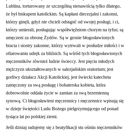
Lublina, torturowany ze szczególną nienawiścią tylko dlatego,
że był biskupem katolickim. Są kapłani diecezjalni i zakonni,
którzy ginęli, gdyż nie chcieli odstąpić od swojej posługi, i ci,
którzy umierali, posługując współwięźniom chorym na tyfus; są
umęczeni za obronę Żydów. Są w gronie błogosławionych
bracia i siostry zakonne, którzy wytrwali w posłudze miłości i w
ofiarowaniu udręk za bliźnich. Są wśród tych błogosławionych
męczenników również ludzie świeccy. Jest pięciu młodych
mężczyzn ukształtowanych w salezjańskim oratorium; jest
gorliwy działacz Akcji Katolickiej, jest świecki katecheta
zamęczony za swą posługę i bohaterska kobieta, która
dobrowolnie oddała życie w zamian za swą brzemienną
synową. Ci błogosławieni męczennicy i męczennice wpisują się
w dzieje świętości Ludu Bożego pielgrzymującego od ponad
tysiąca lat po polskiej ziemi.
Jeśli dzisiaj radujemy się z beatyfikacji stu ośmiu męczenników