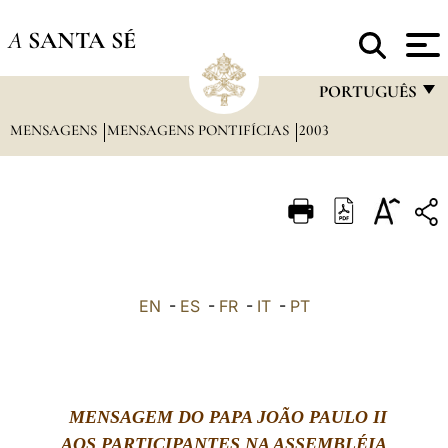
A
SANTA SÉ
PORTUGUÊS
MENSAGENS
MENSAGENS PONTIFÍCIAS
2003
FRANÇAIS
ENGLISH
ITALIANO
PORTUGUÊS
ESPAÑOL
EN
-
ES
-
FR
-
IT
-
PT
DEUTSCH
POLSKI
العربيّة
MENSAGEM DO PAPA JOÃO PAULO II
中文
AOS PARTICIPANTES NA ASSEMBLÉIA