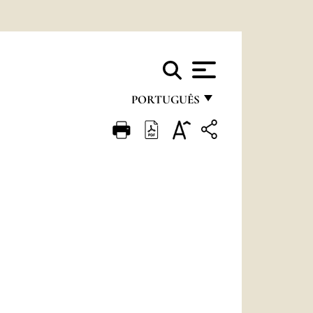
PORTUGUÊS
FRANÇAIS
ENGLISH
ITALIANO
PORTUGUÊS
ESPAÑOL
DEUTSCH
POLSKI