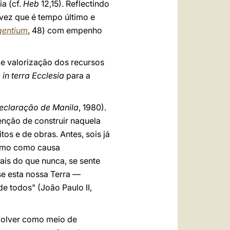
a (cf.
Heb
12,15). Reflectindo
vez que é tempo último e
entium
, 48) com empenho
e valorização dos recursos
in terra Ecclesia
para a
eclaração de Manila
, 1980).
enção de construir naquela
os e de obras. Antes, sois já
ismo como causa
ais do que nunca, se sente
se esta nossa Terra —
e todos" (João Paulo II,
volver como meio de