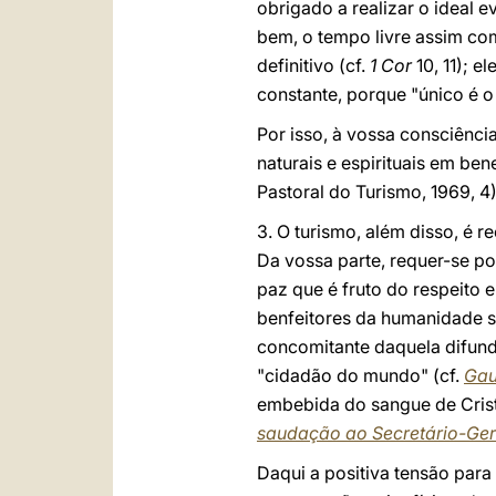
obrigado a realizar o ideal 
bem, o tempo livre assim co
definitivo (cf.
1 Cor
10, 11); e
constante, porque "único é o 
Por isso, à vossa consciênc
naturais e espirituais em ben
Pastoral do Turismo, 1969, 4)
3. O turismo, além disso, é 
Da vossa parte, requer-se po
paz que é fruto do respeito e
benfeitores da humanidade s
concomitante daquela difundi
"cidadão do mundo"
(cf.
Gau
embebida do sangue de Crist
saudação ao Secretário-Ge
Daqui a positiva tensão par