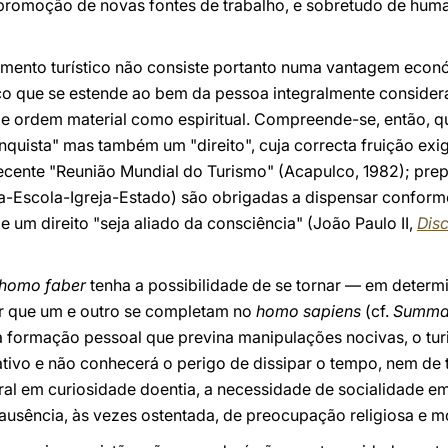
 promoção de novas fontes de trabalho, e sobretudo de hu
vimento turístico não consiste portanto numa vantagem eco
ço que se estende ao bem da pessoa integralmente considera
e ordem material como espiritual. Compreende-se, então, qu
quista" mas também um "direito", cuja correcta fruição ex
ecente "Reunião Mundial do Turismo" (Acapulco, 1982); pre
ia-Escola-Igreja-Estado) são obrigadas a dispensar conform
 um direito "seja aliado da consciência" (João Paulo II,
Dis
homo faber
tenha a possibilidade de se tornar — em dete
r que um e outro se completam no
homo sapiens
(cf.
Summa 
a formação pessoal que previna manipulações nocivas, o tu
tivo e não conhecerá o perigo de dissipar o tempo, nem de 
ural em curiosidade doentia, a necessidade de socialidade 
e ausência, às vezes ostentada, de preocupação religiosa e m