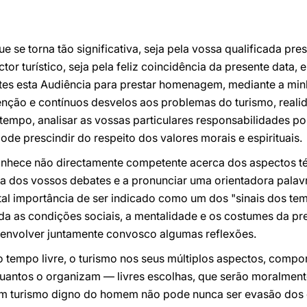
que se torna tão significativa, seja pela vossa qualificada 
ctor turístico, seja pela feliz coincidência da presente data,
tes esta Audiência para prestar homenagem, mediante a min
enção e contínuos desvelos aos problemas do turismo, realid
empo, analisar as vossas particulares responsabilidades po
de prescindir do respeito dos valores morais e espirituais.
onhece não directamente competente acerca dos aspectos téc
tica dos vossos debates e a pronunciar uma orientadora palav
tal importância de ser indicado como um dos "sinais dos te
da as condições sociais, a mentalidade e os costumes da pr
esenvolver juntamente convosco algumas reflexões.
 tempo livre, o turismo nos seus múltiplos aspectos, compo
quantos o organizam — livres escolhas, que serão moralment
Um turismo digno do homem não pode nunca ser evasão dos d