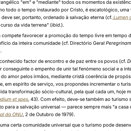
evangélico "em" e "mediante" todos os momentos da existênci
mo todo o tempo instaurado por Cristo, é escatológico, uma 
le deve ser, portanto, ordenado à salvação eterna (cf.
Lumen g
curso da vida terrena" (
ibid
.).
ia compete favorecer a promoção do tempo livre em tempo d
efício da inteira comunidade (cf. Directório Geral
Peregrinam 
.
reconhecido factor de encontro e de paz
entre os povos (cf.
D
r conseguinte o empenho de unir tal fenómeno social e a int
 do amor pelos irmãos, mediante cristã coerência de propósit
e, em espírito de serviço, vos propondes incrementar o tur
da transformação sócio-cultural, pela qual cada um, hoje m
dium et spes
, 43). Com efeito, deve-se também ao turismo 
o para a salvação universal — parece sempre mais "a casa d
ral da ONU
, 2 de Outubro de 1979).
a uma certa comunidade universal que o turismo pode desen