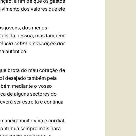
enção, a fim de que os gastos
lvimento dos valores que ele
os jovens, dos menos
ntais da pessoa, mas também
erência sobre a educação dos
ma autêntica
que brota do meu coração de
 foi desejado também pela
também mediante o vosso
rca de alguns sectores do
verá ser estreita e contínua
maneira muito viva e cordial
contribua sempre mais para