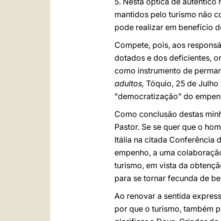
5. Nesta óptica de autêntico
mantidos pelo turismo não c
pode realizar em benefício d
Compete, pois, aos responsá
dotados e dos deficientes, 
como instrumento de perman
adultos,
Tóquio, 25 de Julho 
"democratização" do empen
Como conclusão destas minh
Pastor. Se se quer que o ho
Itália na citada Conferência
empenho, a uma colaboração m
turismo, em vista da obtenç
para se tornar fecunda de b
Ao renovar a sentida express
por que o turismo, também p