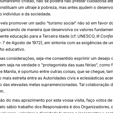
 humanismo cristão, não se poderá não prestar cuidadosa at
onstituam um ultraje à pobreza, mas antes ajudem o desenvo
o individuo e da sociedade.
veis promover um sadio "turismo social" não só em favor d
organizando de maneira que desenvolva os valores fundame
ente educação para a Terceira Idade (cf. UNESCO,
III Conf
- 7 de Agosto de 1972), em sintonia com as exigências de u
ho educativo.
as considerações, seja-me consentido exprimir um desejo 
mem seja na verdade o "protagonista das suas férias", como
 de Manila, é oportuno entre outras coisas, que se chegue, 
ais estreita entre as Autoridades civis e eclesiásticas ace
ão das elevadas metas supramencionadas. Tal colaboração de
em.
ão do meu aprazimento por esta vossa visita, faço votos de 
elo sábio trabalho dos Responsáveis é dos Organizadores, 