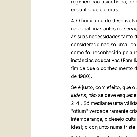
regeneração psicofísica, de
encontro de culturas.
4. O fim último do desenvol
nacional, mas antes no servi
as suas necessidades tanto d
considerado não só uma "con
como foi reconhecido pela r
instâncias educativas (Famil
fim de que o conhecimento de
de 1980).
Se é justo, com efeito, que o
ludens
, não se deve esquece
2-4). Só mediante uma válid
"otium" verdadeiramente cria
intemperança, o desejo cult
ideal; o conjunto numa trist