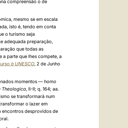
mana compreensão o de
nómica, mesmo se em escala
da, isto é, tendo em conta
e o turismo seja
ige adequada preparação,
paração que todas as
e a parte que lhes compete, a
curso à UNESCO
, 2 de Junho
rminados momentos —
homo
Theologica
, II-II; q. 164; aa.
rismo se transformará num
transformar o lazer em
em encontros desprovidos de
oral.