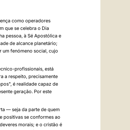
العربيّة
中文
presença como operadores
LATINE
 em que se celebra o Dia
ha pessoa, à Sé Apostólica e
ade de alcance planetário;
r um fenómeno social, cujo
nico-profissionais, está
ra a respeito, precisamente
mpos", é realidade capaz de
esente geração. Por este
rta — seja da parte de quem
e positivas se conformes ao
everes morais; e o cristão é