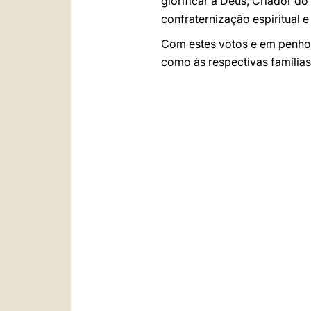
glorificar a Deus, Criador d
confraternização espiritual 
Com estes votos e em penhor
como às respectivas famílias