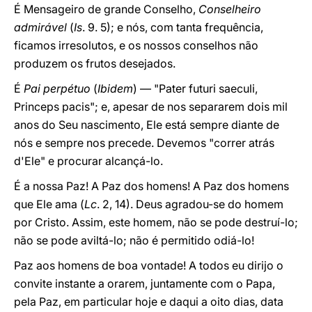
É Mensageiro de grande Conselho,
Conselheiro
admirável
(
Is
. 9. 5); e nós, com tanta frequência,
ficamos irresolutos, e os nossos conselhos não
produzem os frutos desejados.
É
Pai perpétuo
(
Ibidem
) — "Pater futuri saeculi,
Princeps pacis"; e, apesar de nos separarem dois mil
anos do Seu nascimento, Ele está sempre diante de
nós e sempre nos precede. Devemos "correr atrás
d'Ele" e procurar alcançá-lo.
É a nossa Paz! A Paz dos homens! A Paz dos homens
que Ele ama (
Lc
. 2, 14). Deus agradou-se do homem
por Cristo. Assim, este homem, não se pode destruí-lo;
não se pode aviltá-lo; não é permitido odiá-lo!
Paz aos homens de boa vontade! A todos eu dirijo o
convite instante a orarem, juntamente com o Papa,
pela Paz, em particular hoje e daqui a oito dias, data