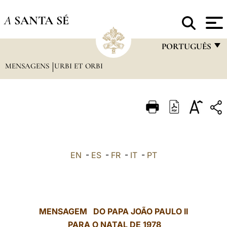
A
SANTA SÉ
PORTUGUÊS
MENSAGENS
URBI ET ORBI
FRANÇAIS
ENGLISH
ITALIANO
PORTUGUÊS
ESPAÑOL
EN
-
ES
-
FR
-
IT
-
PT
DEUTSCH
POLSKI
العربيّة
MENSAGEM DO PAPA JOÃO PAULO II
PARA O NATAL DE 1978
中文