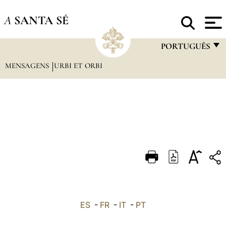
A
SANTA SÉ
PORTUGUÊS
MENSAGENS
URBI ET ORBI
FRANÇAIS
ENGLISH
ITALIANO
PORTUGUÊS
ESPAÑOL
DEUTSCH
POLSKI
العربيّة
ES
-
FR
-
IT
-
PT
中文