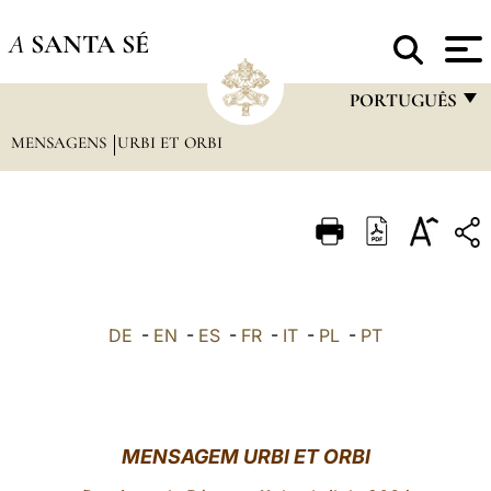
A
SANTA SÉ
PORTUGUÊS
MENSAGENS
URBI ET ORBI
FRANÇAIS
ENGLISH
ITALIANO
PORTUGUÊS
ESPAÑOL
DE
-
EN
-
ES
-
FR
-
IT
-
PL
-
PT
DEUTSCH
POLSKI
العربيّة
MENSAGEM URBI ET ORBI
中文