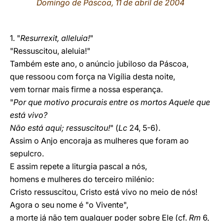
Domingo de Páscoa, 11 de abril de 2004
LATINE
1. "
Resurrexit, alleluia!
"
"Ressuscitou, aleluia!"
Também este ano, o anúncio jubiloso da Páscoa,
que ressoou com força na Vigília desta noite,
vem tornar mais firme a nossa esperança.
"
Por que motivo procurais entre os mortos Aquele que
está vivo?
Não está aqui; ressuscitou!
" (
Lc
24, 5-6).
Assim o Anjo encoraja as mulheres que foram ao
sepulcro.
E assim repete a liturgia pascal a nós,
homens e mulheres do terceiro milénio:
Cristo ressuscitou, Cristo está vivo no meio de nós!
Agora o seu nome é "o Vivente",
a morte já não tem qualquer poder sobre Ele (cf.
Rm
6,