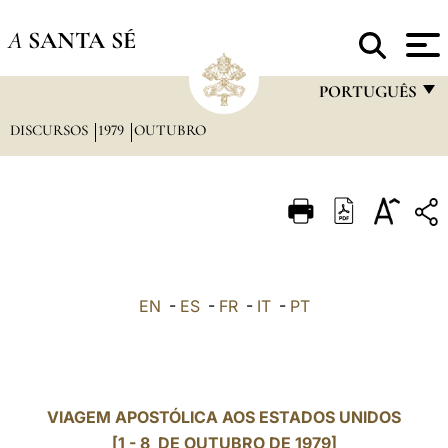
A
SANTA SÉ
PORTUGUÊS
DISCURSOS
1979
OUTUBRO
FRANÇAIS
ENGLISH
ITALIANO
PORTUGUÊS
ESPAÑOL
EN
-
ES
-
FR
-
IT
-
PT
DEUTSCH
POLSKI
العربيّة
VIAGEM APOSTÓLICA AOS ESTADOS UNIDOS
[1 - 8 DE OUTUBRO DE 1979]
中文