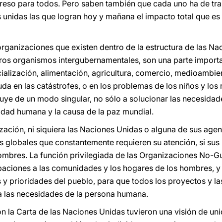
ogreso para todos. Pero saben también que cada uno ha de tra
 unidas las que logran hoy y mañana el impacto total que es 
rganizaciones que existen dentro de la estructura de las Na
ros organismos intergubernamentales, son una parte importan
ialización, alimentación, agricultura, comercio, medioambient
uda en las catástrofes, o en los problemas de los niños y los
uye de un modo singular, no sólo a solucionar las necesida
nidad humana y la causa de la paz mundial.
ación, ni siquiera las Naciones Unidas o alguna de sus age
s globales que constantemente requieren su atención, si su
ombres. La función privilegiada de las Organizaciones No-G
paciones a las comunidades y los hogares de los hombres, y 
 y prioridades del pueblo, para que todos los proyectos y la
 las necesidades de la persona humana.
 la Carta de las Naciones Unidas tuvieron una visión de un