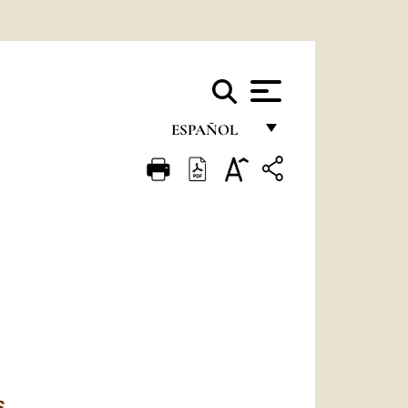
ESPAÑOL
FRANÇAIS
ENGLISH
ITALIANO
PORTUGUÊS
ESPAÑOL
DEUTSCH
POLSKI
S