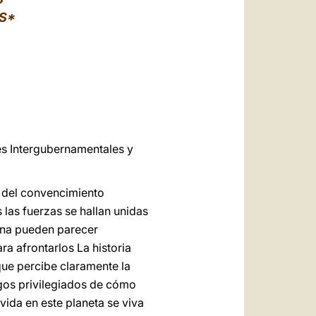
العربيّة
S*
中文
LATINE
es Intergubernamentales y
a del convencimiento
las fuerzas se hallan unidas
mana pueden parecer
a afrontarlos La historia
ue percibe claramente la
igos privilegiados de cómo
vida en este planeta se viva