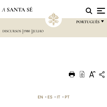
A
SANTA SÉ
PORTUGUÊS
DISCURSOS
1980
JULHO
FRANÇAIS
ENGLISH
ITALIANO
PORTUGUÊS
ESPAÑOL
DEUTSCH
POLSKI
العربيّة
EN
-
ES
-
IT
-
PT
中文