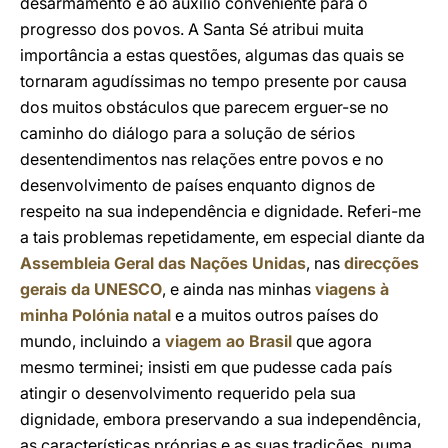
desarmamento e ao auxílio conveniente para o
progresso dos povos. A Santa Sé atribui muita
importância a estas questões, algumas das quais se
tornaram agudíssimas no tempo presente por causa
dos muitos obstáculos que parecem erguer-se no
caminho do diálogo para a solução de sérios
desentendimentos nas relações entre povos e no
desenvolvimento de países enquanto dignos de
respeito na sua independência e dignidade. Referi-me
a tais problemas repetidamente, em especial diante da
Assembleia Geral das Nações Unidas
, nas
direcções
gerais da UNESCO
, e ainda nas minhas
viagens à
minha Polónia natal
e a muitos outros países do
mundo, incluindo a
viagem ao Brasil
que agora
mesmo terminei; insisti em que pudesse cada país
atingir o desenvolvimento requerido pela sua
dignidade, embora preservando a sua independência,
as características próprias e as suas tradições, numa