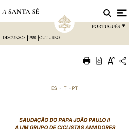
A
SANTA SÉ
PORTUGUÊS
DISCURSOS
1980
OUTUBRO
FRANÇAIS
ENGLISH
ITALIANO
PORTUGUÊS
ESPAÑOL
ES
-
IT
-
PT
DEUTSCH
POLSKI
العربيّة
SAUDAÇÃO DO PAPA JOÃO PAULO II
A UM GRUPO DE CICLISTAS AMADORES
中文