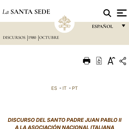
La
SANTA SEDE
ESPAÑOL
DISCURSOS
1980
OCTUBRE
FRANÇAIS
ENGLISH
ITALIANO
PORTUGUÊS
ESPAÑOL
ES
-
IT
-
PT
DEUTSCH
POLSKI
العربيّة
DISCURSO DEL SANTO PADRE JUAN PABLO II
A LA ASOCIACIÓN NACIONAL ITALIANA
中文