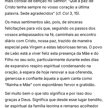
mais cordial de bênção no Senhor: "Que a paz de
Cristo tenha sempre no vosso coração a última
palavra. Sede agradecidos" (cf.
Col
3, 15).
Os meus sentimentos são, pois, de sinceras
felicitações para vós que, seguindo os passos dos
vossos antepassados na fé, caminhais ao encontro
diário com Cristo, nossa paz, trazido de maneira
especial pela Virgem a estas laboriosas terras. O povo
de Leão está a viver feliz esta presença da Mãe e do
Filho no seu solo, particularmente durante estes dias
de expansivo respiro espiritual condensando na
oração, à espera de hoje renovar a sua oferenda,
generosa e confiante àquela a quem canta como
"Rainha e Mãe" com espontâneo fervor e gratidão.
Sei muito bem o que isto significa e por isso dou
graças a Deus. Significa que desde esse lugar bendito,
lar espiritual da família leonina e remanso acolhedor