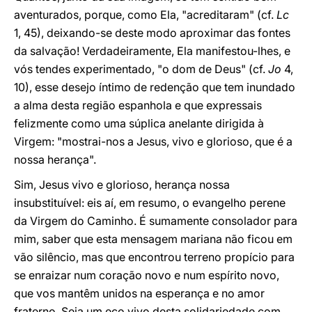
aventurados, porque, como Ela, "acreditaram" (cf.
Lc
1, 45), deixando-se deste modo aproximar das fontes
da salvação! Verdadeiramente, Ela manifestou-lhes, e
vós tendes experimentado, "o dom de Deus" (cf.
Jo
4,
10), esse desejo íntimo de redenção que tem inundado
a alma desta região espanhola e que expressais
felizmente como uma súplica anelante dirigida à
Virgem: "mostrai-nos a Jesus, vivo e glorioso, que é a
nossa herança".
Sim, Jesus vivo e glorioso, herança nossa
insubstituível: eis aí, em resumo, o evangelho perene
da Virgem do Caminho. É sumamente consolador para
mim, saber que esta mensagem mariana não ficou em
vão silêncio, mas que encontrou terreno propício para
se enraizar num coração novo e num espírito novo,
que vos mantêm unidos na esperança e no amor
fraterno. Seja um eco vivo desta solidariedade com