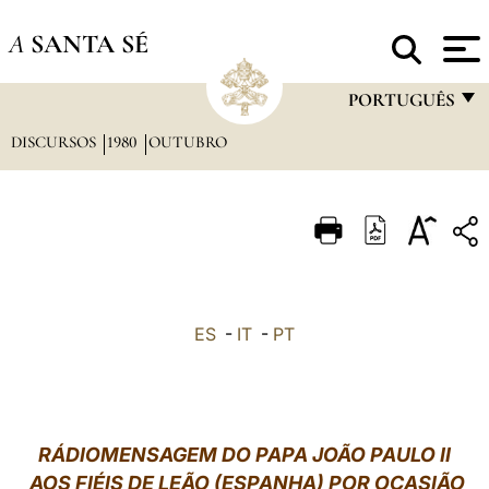
A
SANTA SÉ
PORTUGUÊS
DISCURSOS
1980
OUTUBRO
FRANÇAIS
ENGLISH
ITALIANO
PORTUGUÊS
ESPAÑOL
ES
-
IT
-
PT
DEUTSCH
POLSKI
العربيّة
RÁDIOMENSAGEM DO PAPA JOÃO PAULO II
AOS FIÉIS DE LEÃO (ESPANHA) POR OCASIÃO
中文