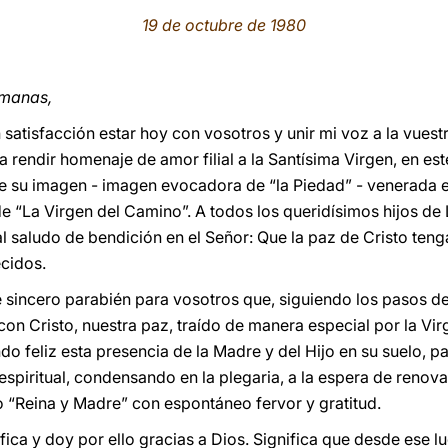
19 de octubre de 1980
rmanas,
satisfacción estar hoy con vosotros y unir mi voz a la vuestr
a rendir homenaje de amor filial a la Santísima Virgen, en e
e su imagen - imagen evocadora de “la Piedad” - venerada 
e “La Virgen del Camino”. A todos los queridísimos hijos de 
l saludo de bendición en el Señor: Que la paz de Cristo teng
ecidos.
 sincero parabién para vosotros que, siguiendo los pasos de
con Cristo, nuestra paz, traído de manera especial por la Virg
do feliz esta presencia de la Madre y del Hijo en su suelo, p
espiritual, condensando en la plegaria, a la espera de renov
 “Reina y Madre” con espontáneo fervor y gratitud.
fica y doy por ello gracias a Dios. Significa que desde ese lu