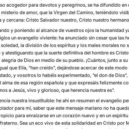
nso acogedor para devotos y peregrinos, se ha difundido en e
misterio de amor, que la Virgen del Camino, teniéndolo visib
 y cercana: Cristo Salvador nuestro, Cristo nuestro hermano
ndo y poniendo al alcance de vuestros ojos la humanidad ya
siglos un evangelio viviente: ha anunciado sin cesar que las h
soledad, la división de los espíritus y los males morales no s
o y atestiguando que la suerte definitiva del hombre es Cristo
alegría de Dios en medio de su pueblo. ¡Cuántos, junto a su
ual que Ella, “han creído”, dejándose acercar de este modo a
stado, y vosotros lo habéis experimentado, “el don de Dios”,
l alma de esa región española y que expresáis felizmente c
anos a Jesús, vivo y glorioso, que herencia nuestra es”.
rencia nuestra insustituible: he ahí en resumen el evangelio p
ador para mí, saber que este mensaje mariano no ha quedad
opicio para enraizarse en un corazón nuevo y en un espíritu
fraterno. Sea un eco vivo de esta solidaridad en Cristo por M