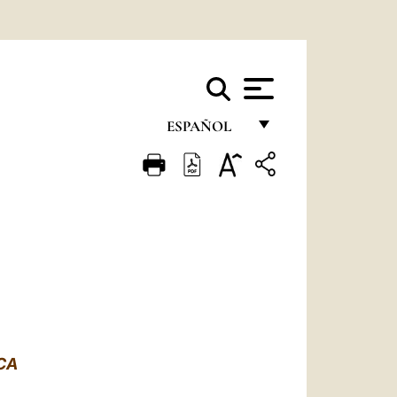
ESPAÑOL
FRANÇAIS
ENGLISH
ITALIANO
PORTUGUÊS
ESPAÑOL
DEUTSCH
ICA
POLSKI