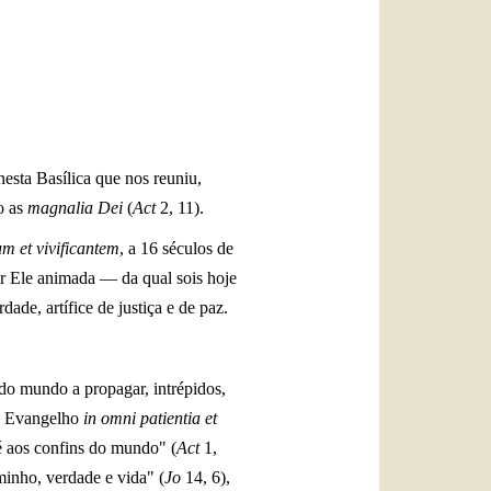
العربيّة
中文
LATINE
esta Basílica que nos reuniu,
o as
magnalia Dei
(
Act
2, 11).
 et vivificantem
, a 16 séculos de
or Ele animada — da qual sois hoje
de, artífice de justiça e de paz.
do mundo a propagar, intrépidos,
do Evangelho
in omni patientia et
é aos confins do mundo" (
Act
1,
minho, verdade e vida" (
Jo
14, 6),