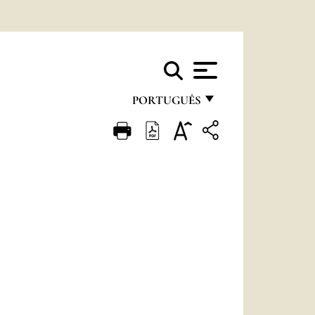
PORTUGUÊS
FRANÇAIS
ENGLISH
ITALIANO
PORTUGUÊS
ESPAÑOL
DEUTSCH
POLSKI