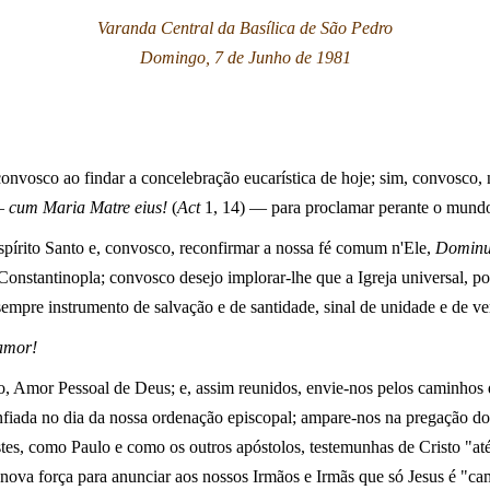
Varanda Central da Basílica de São Pedro
Domingo, 7 de Junho de 1981
nvosco ao findar a concelebração eucarística de hoje; sim, convosco, n
 —
cum Maria Matre eius!
(
Act
1, 14) — para proclamar perante o mund
pírito Santo e, convosco, reconfirmar a nossa fé comum n'Ele,
Dominum
 Constantinopla; convosco desejo implorar-lhe que a Igreja universal, p
pre instrumento de salvação e de santidade, sinal de unidade e de verda
 amor!
, Amor Pessoal de Deus; e, assim reunidos, envie-nos pelos caminhos 
onfiada no dia da nossa ordenação episcopal; ampare-nos na pregação 
tes, como Paulo e como os outros apóstolos, testemunhas de Cristo "at
nova força para anunciar aos nossos Irmãos e Irmãs que só Jesus é "ca