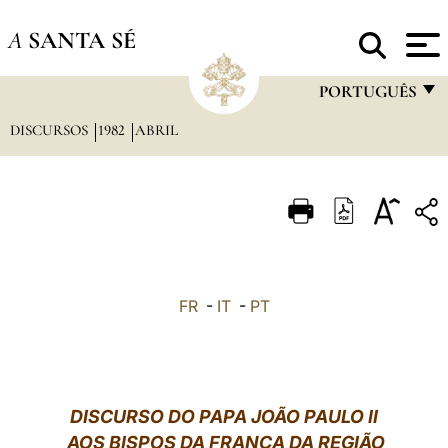
A
SANTA SÉ
PORTUGUÊS
DISCURSOS
1982
ABRIL
FRANÇAIS
ENGLISH
ITALIANO
PORTUGUÊS
ESPAÑOL
FR
-
IT
-
PT
DEUTSCH
POLSKI
العربيّة
DISCURSO DO PAPA JOÃO PAULO II
AOS BISPOS DA FRANÇA DA REGIÃO
中文