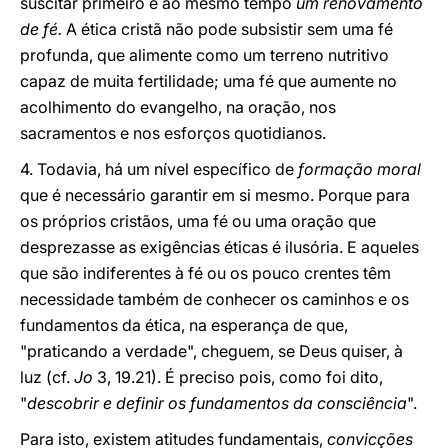
suscitar primeiro e ao mesmo tempo
um renovamento
de fé.
A ética cristã não pode subsistir sem uma fé
profunda, que alimente como um terreno nutritivo
capaz de muita fertilidade; uma fé que aumente no
acolhimento do evangelho, na oração, nos
sacramentos e nos esforços quotidianos.
4. Todavia, há um nível específico de
formação moral
que é necessário garantir em si mesmo. Porque para
os próprios cristãos, uma fé ou uma oração que
desprezasse as exigências éticas é ilusória. E aqueles
que são indiferentes à fé ou os pouco crentes têm
necessidade também de conhecer os caminhos e os
fundamentos da ética, na esperança de que,
"praticando a verdade", cheguem, se Deus quiser, à
luz (cf.
Jo
3, 19.21). É preciso pois, como foi dito,
"
descobrir e definir os fundamentos da consciência
".
Para isto, existem atitudes fundamentais,
convicções