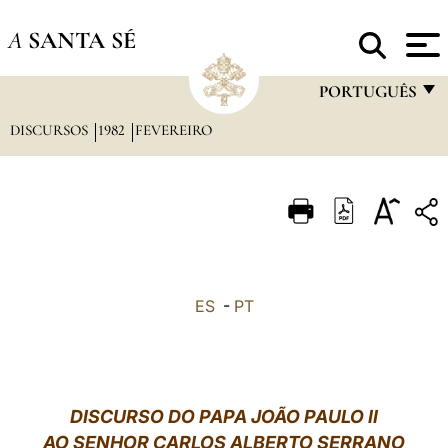
A
SANTA SÉ
PORTUGUÊS
DISCURSOS
1982
FEVEREIRO
FRANÇAIS
ENGLISH
ITALIANO
PORTUGUÊS
ESPAÑOL
ES
-
PT
DEUTSCH
POLSKI
العربيّة
DISCURSO DO PAPA JOÃO PAULO II
AO SENHOR CARLOS ALBERTO SERRANO
中文