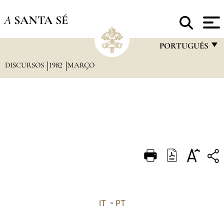
A
SANTA SÉ
PORTUGUÊS
DISCURSOS
1982
MARÇO
FRANÇAIS
ENGLISH
ITALIANO
PORTUGUÊS
ESPAÑOL
DEUTSCH
POLSKI
العربيّة
IT
-
PT
中文