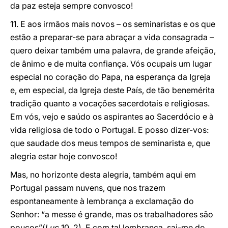
da paz esteja sempre convosco!
11. E aos irmãos mais novos – os seminaristas e os que
estão a preparar-se para abraçar a vida consagrada –
quero deixar também uma palavra, de grande afeição,
de ânimo e de muita confiança. Vós ocupais um lugar
especial no coração do Papa, na esperança da Igreja
e, em especial, da Igreja deste País, de tão benemérita
tradição quanto a vocações sacerdotais e religiosas.
Em vós, vejo e saúdo os aspirantes ao Sacerdócio e à
vida religiosa de todo o Portugal. E posso dizer-vos:
que saudade dos meus tempos de seminarista e, que
alegria estar hoje convosco!
Mas, no horizonte desta alegria, também aqui em
Portugal passam nuvens, que nos trazem
espontaneamente à lembrança a exclamação do
Senhor: “a messe é grande, mas os trabalhadores são
poucos”(
Luc
10, 2). E com tal lembrança, sai-me do