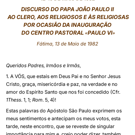
DISCURSO DO PAPA JOÃO PAULO II
LATINE
AO CLERO, AOS RELIGIOSOS E ÀS RELIGIOSAS
POR OCASIÃO DA INAUGURAÇÃO
DO CENTRO PASTORAL
PAULO VI
«
»
Fátima, 13 de Maio de 1982
Queridos Padres, Irmãos e Irmãs
,
1. A VÓS, que estais em Deus Pai e no Senhor Jesus
Cristo, graça, misericórdia e paz, na verdade e no
amor do Espírito Santo que nos foi concedido (Cfr.
1Thess
. 1, 1;
Rom
. 5, 4)!
Estas palavras do Apóstolo São Paulo exprimem os
meus sentimentos e antecipam os meus votos, esta
tarde, neste encontro, que se reveste de singular
importância para mim e, creio poder dizer, também