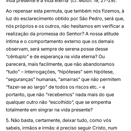
vida presente e a vida eterna”(cf.
Matth.
19, 27-29).
Ao repensar esta permuta, que também nós fizemos, à
luz do esclarecimento obtido por São Pedro, será que,
nós próprios e os outros, não hesitamos em verifìcar a
realização da promessa do Senhor? A nossa atitude
íntima e o comportamento externo que os demais
observam, será sempre de serena posse desse
“cêntuplo” e de esperança na vida eterna? Ou
parecerá, mais facilmente, que não abandonamos
“tudo” – interrogações, “hipóteses” sem hipótese,
“seguranças” humanas, “amarras” que não permitem
“fazer-se ao largo” de todos os riscos etc. – e
portanto, que não “recebemos” nada mais do que
qualquer outro não “escolhido”, que se empenha
totalmente em singrar na vida presente?
5. Não basta, certamente, deixar tudo, como vós
sabeis, irmãos e irmãs: é preciso seguir Cristo, num