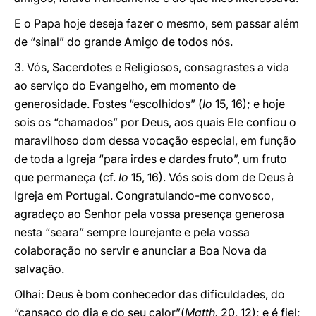
E o Papa hoje deseja fazer o mesmo, sem passar além
de “sinal” do grande Amigo de todos nós.
3. Vós, Sacerdotes e Religiosos, consagrastes a vida
ao serviço do Evangelho, em momento de
generosidade. Fostes “escolhidos” (
Io
15, 16); e hoje
sois os “chamados” por Deus, aos quais Ele confiou o
maravilhoso dom dessa vocação especial, em função
de toda a Igreja “para irdes e dardes fruto”, um fruto
que permaneça (cf.
Io
15, 16). Vós sois dom de Deus à
Igreja em Portugal. Congratulando-me convosco,
agradeço ao Senhor pela vossa presença generosa
nesta “seara” sempre lourejante e pela vossa
colaboração no servir e anunciar a Boa Nova da
salvação.
Olhai: Deus è bom conhecedor das dificuldades, do
“cansaço do dia e do seu calor”(
Matth.
20, 12); e é fiel;