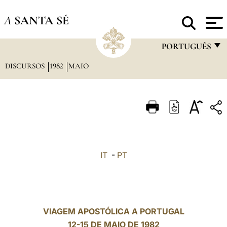
A
SANTA SÉ
PORTUGUÊS
DISCURSOS
1982
MAIO
FRANÇAIS
ENGLISH
ITALIANO
PORTUGUÊS
ESPAÑOL
IT
-
PT
DEUTSCH
POLSKI
العربيّة
VIAGEM APOSTÓLICA A PORTUGAL
12-15 DE MAIO DE 1982
中文