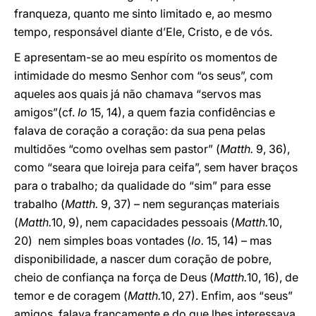
franqueza, quanto me sinto limitado e, ao mesmo
tempo, responsável diante d’Ele, Cristo, e de vós.
E apresentam-se ao meu espírito os momentos de
intimidade do mesmo Senhor com “os seus”, com
aqueles aos quais já não chamava “servos mas
amigos”(cf.
Io
15, 14), a quem fazia confidências e
falava de coração a coração: da sua pena pelas
multidões “como ovelhas sem pastor” (
Matth.
9, 36),
como “seara que loireja para ceifa”, sem haver braços
para o trabalho; da qualidade do “sim” para esse
trabalho (
Matth.
9, 37) – nem seguranças materiais
(
Matth.
10, 9), nem capacidades pessoais (
Matth.
10,
20) nem simples boas vontades (
Io.
15, 14) – mas
disponibilidade, a nascer dum coração de pobre,
cheio de confiança na força de Deus (
Matth.
10, 16), de
temor e de coragem (
Matth.
10, 27). Enfim, aos “seus”
amigos, falava francamente e do que lhes interessava.