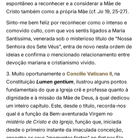
espontâneo a reconhecer e a considerar a Mãe de
Cristo também como a própria Mãe (cf.
Jo
19, 25-27).
Sinto-me bem feliz por reconhecer como o intenso e
comovido culto, com que vos sentis ligados a Maria
Santíssima, venerada sob o misterioso título de "Nossa
Senhora dos Sete Véus", entra de novo nesta ordem de
ideias e confirma o mencionado relacionamento entre
devoção mariana e cristianismo vivido.
3. Muito oportunamente o
Concílio Vaticano II
, na
Constituição
Lumen gentium
, ilustrou alguns pontos
fundamentais do que a Igreja crê e professa quanto à
dignidade e à missão da Mãe de Deus, à qual dedicou
um inteiro capítulo. Este, desde o título, recorda-nos
qual é a função da Bem-aventurada Virgem
no
mistério de Cristo e da Igreja
,
função que, iniciada
desde o primeiro instante da imaculada conceição,
encontra os seus "momentos fortes" no
fiat
por Ela