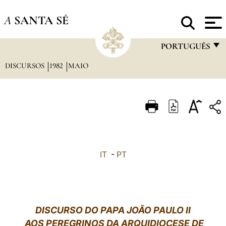
A
SANTA SÉ
PORTUGUÊS
DISCURSOS
1982
MAIO
FRANÇAIS
ENGLISH
ITALIANO
PORTUGUÊS
ESPAÑOL
IT
-
PT
DEUTSCH
POLSKI
العربيّة
DISCURSO DO PAPA JOÃO PAULO II
AOS PEREGRINOS DA ARQUIDIOCESE DE
中文