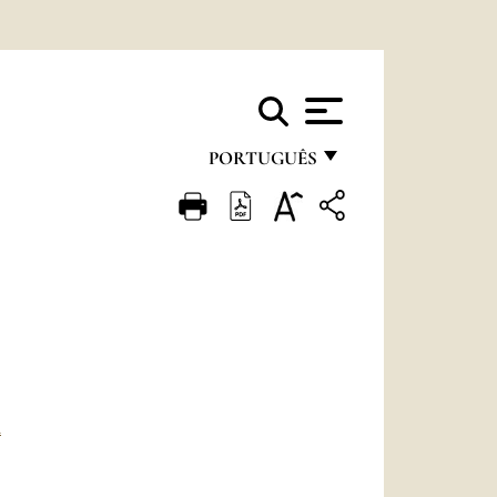
PORTUGUÊS
FRANÇAIS
ENGLISH
ITALIANO
PORTUGUÊS
ESPAÑOL
DEUTSCH
A
POLSKI