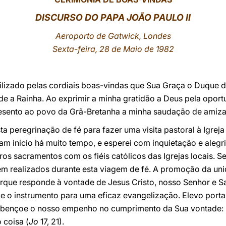
DISCURSO DO PAPA JOÃO PAULO II
Aeroporto de Gatwick, Londes
Sexta-feira, 28 de Maio de 1982
ilizado pelas cordiais boas-vindas que Sua Graça o Duque d
 a Rainha. Ao exprimir a minha gratidão a Deus pela oport
resento ao povo da Grã-Bretanha a minha saudação de amiza
 peregrinação de fé para fazer uma visita pastoral à Igreja 
ram inicio há muito tempo, e esperei com inquietação e ale
utros sacramentos com os fiéis católicos das Igrejas locais.
m realizados durante esta viagem de fé. A promoção da uni
que responde à vontade de Jesus Cristo, nosso Senhor e Sa
ia e o instrumento para uma eficaz evangelização. Elevo port
abençoe o nosso empenho no cumprimento da Sua vontade: 
 coisa (
Jo
17, 21).