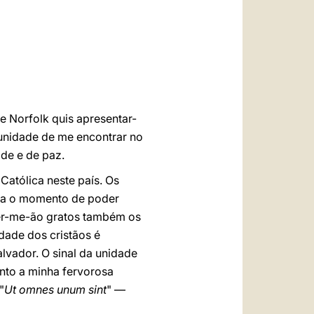
العربيّة
中文
LATINE
e Norfolk quis apresentar-
unidade de me encontrar no
de e de paz.
Católica neste país. Os
gria o momento de poder
 Ser-me-ão gratos também os
dade dos cristãos é
lvador. O sinal da unidade
anto a minha fervorosa
"
Ut omnes unum sint
" —