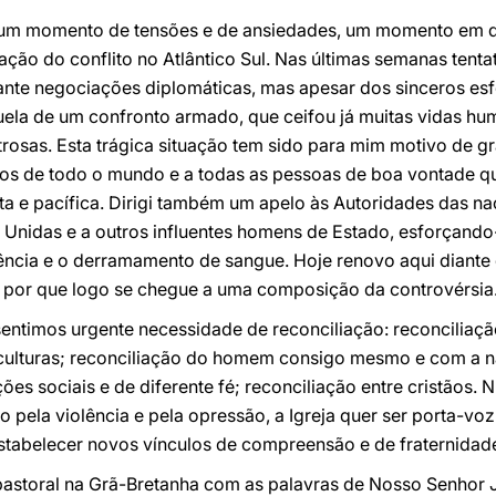
e num momento de tensões e de ansiedades, um momento em 
ação do conflito no Atlântico Sul. Nas últimas semanas tentat
nte negociações diplomáticas, mas apesar dos sinceros esf
aquela de um confronto armado, que ceifou já muitas vidas 
rosas. Esta trágica situação tem sido para mim motivo de g
icos de todo o mundo e a todas as pessoas de boa vontade q
ta e pacífica. Dirigi também um apelo às Autoridades das n
 Unidas e a outros influentes homens de Estado, esforçand
lência e o derramamento de sangue. Hoje renovo aqui diante
 por que logo se chegue a uma composição da controvérsia
entimos urgente necessidade de reconciliação: reconciliação
 culturas; reconciliação do homem consigo mesmo e com a na
ões sociais e de diferente fé; reconciliação entre cristãos
ido pela violência e pela opressão, a Igreja quer ser porta-v
estabelecer novos vínculos de compreensão e de fraternidad
a pastoral na Grã-Bretanha com as palavras de Nosso Senhor J