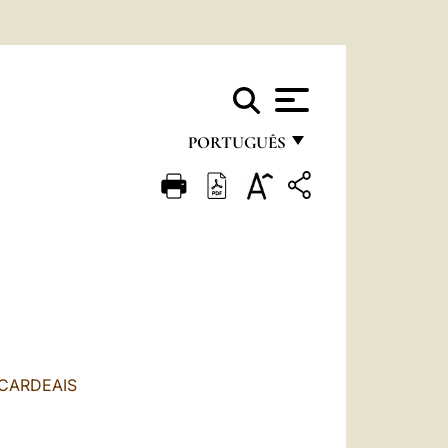
PORTUGUÊS
FRANÇAIS
ENGLISH
ITALIANO
PORTUGUÊS
ESPAÑOL
DEUTSCH
-CARDEAIS
POLSKI