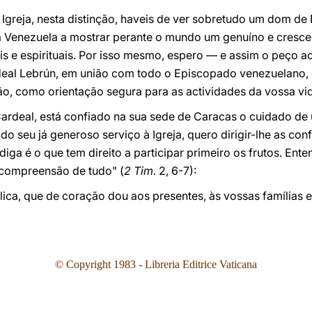
greja, nesta distinção, haveis de ver sobretudo um dom de 
 Venezuela a mostrar perante o mundo um genuíno e cresce
ais e espirituais. Por isso mesmo, espero — e assim o peço a
rdeal Lebrún, em união com todo o Episcopado venezuelano
o, como orientação segura para as actividades da vossa vid
ardeal, está confiado na sua sede de Caracas o cuidado de
o seu já generoso serviço à Igreja, quero dirigir-lhe as con
diga é o que tem direito a participar primeiro os frutos. Ente
 compreensão de tudo" (
2 Tim.
2, 6-7):
ca, que de coração dou aos presentes, às vossas famílias 
© Copyright 1983 - Libreria Editrice Vaticana