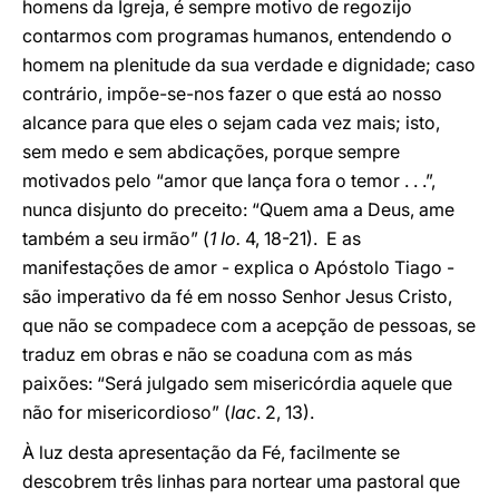
homens da Igreja, é sempre motivo de regozijo
contarmos com programas humanos, entendendo o
homem na plenitude da sua verdade e dignidade; caso
contrário, impõe-se-nos fazer o que está ao nosso
alcance para que eles o sejam cada vez mais; isto,
sem medo e sem abdicações, porque sempre
motivados pelo “amor que lança fora o temor . . .”,
nunca disjunto do preceito: “Quem ama a Deus, ame
também a seu irmão” (
1 Io.
4, 18-21). E as
manifestações de amor - explica o Apóstolo Tiago -
são imperativo da fé em nosso Senhor Jesus Cristo,
que não se compadece com a acepção de pessoas, se
traduz em obras e não se coaduna com as más
paixões: “Será julgado sem misericórdia aquele que
não for misericordioso” (
Iac
. 2, 13).
À luz desta apresentação da Fé, facilmente se
descobrem três linhas para nortear uma pastoral que