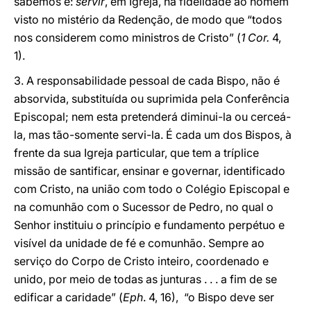
sabemos é:
servir
, em Igreja, na fidelidade ao homem
visto no mistério da Redenção, de modo que “todos
nos considerem como ministros de Cristo” (
1 Cor.
4,
1).
3. A responsabilidade pessoal de cada Bispo, não é
absorvida, substituída ou suprimida pela Conferência
Episcopal; nem esta pretenderá diminui-la ou cerceá-
la, mas tão-somente servi-la. É cada um dos Bispos, à
frente da sua Igreja particular, que tem a tríplice
missão de santificar, ensinar e governar, identificado
com Cristo, na união com todo o Colégio Episcopal e
na comunhão com o Sucessor de Pedro, no qual o
Senhor instituiu o princípio e fundamento perpétuo e
visível da unidade de fé e comunhão. Sempre ao
serviço do Corpo de Cristo inteiro, coordenado e
unido, por meio de todas as junturas . . . a fim de se
edificar a caridade” (
Eph
. 4, 16), “o Bispo deve ser