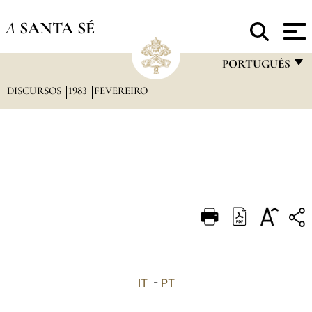
A
SANTA SÉ
PORTUGUÊS
DISCURSOS
1983
FEVEREIRO
FRANÇAIS
ENGLISH
ITALIANO
PORTUGUÊS
ESPAÑOL
DEUTSCH
POLSKI
العربيّة
IT
-
PT
中文