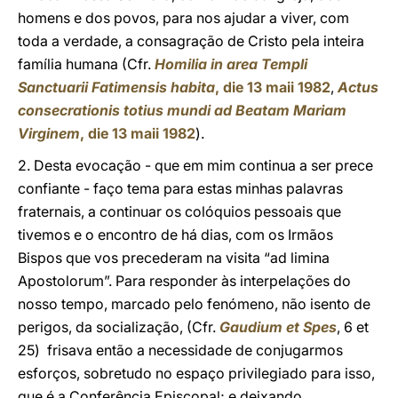
homens e dos povos, para nos ajudar a viver, com
toda a verdade, a consagração de Cristo pela inteira
família humana (Cfr.
Homilia in area Templi
Sanctuarii Fatimensis habita
, die 13 maii 1982
,
Actus
consecrationis totius mundi ad Beatam Mariam
Virginem
, die 13 maii 1982
).
2. Desta evocação - que em mim continua a ser prece
confiante - faço tema para estas minhas palavras
fraternais, a continuar os colóquios pessoais que
tivemos e o encontro de há dias, com os Irmãos
Bispos que vos precederam na visita “ad limina
Apostolorum”. Para responder às interpelações do
nosso tempo, marcado pelo fenómeno, não isento de
perigos, da socialização, (Cfr.
Gaudium et Spes
, 6 et
25) frisava então a necessidade de conjugarmos
esforços, sobretudo no espaço privilegiado para isso,
que é a Conferência Episcopal; e deixando