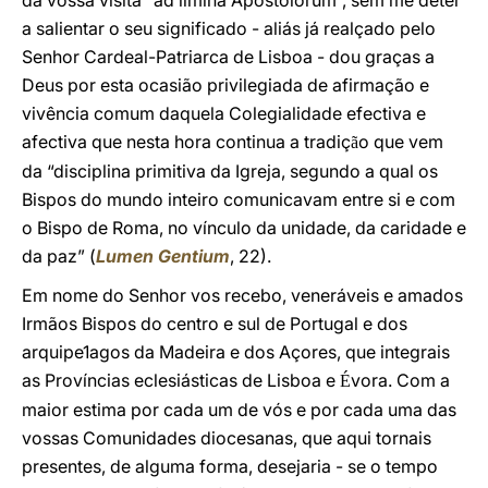
da vossa visita “ad limina Apostolorum”, sem me deter
a salientar o seu significado - aliás já realçado pelo
Senhor Cardeal-Patriarca de Lisboa - dou graças a
Deus por esta ocasião privilegiada de afirmação e
vivência comum daquela Colegialidade efectiva e
afectiva que nesta hora continua a tradiç
o que vem
ã
da “disciplina primitiva da Igreja, segundo a qual os
Bispos do mundo inteiro comunicavam entre si e com
o Bispo de Roma, no vínculo da unidade, da caridade e
da paz” (
Lumen Gentium
, 22).
Em nome do Senhor vos recebo, veneráveis e amados
Irmãos Bispos do centro e sul de Portugal e dos
arquipe1agos da Madeira e dos Açores, que integrais
as Províncias eclesiásticas de Lisboa e
vora. Com a
É
maior estima por cada um de vós e por cada uma das
vossas Comunidades diocesanas, que aqui tornais
presentes, de alguma forma, desejaria - se o tempo