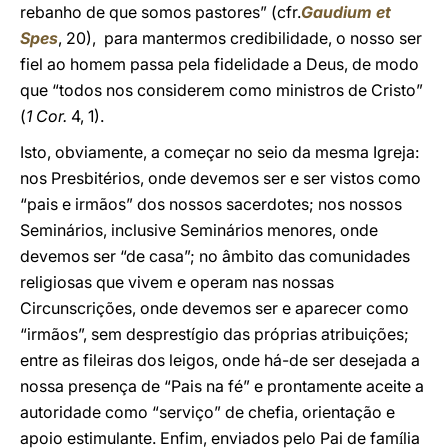
rebanho de que somos pastores” (cfr.
Gaudium et
Spes
, 20), para mantermos credibilidade, o nosso ser
fiel ao homem passa pela fidelidade a Deus, de modo
que “todos nos considerem como ministros de Cristo”
(
1 Cor.
4, 1).
Isto, obviamente, a começar no seio da mesma Igreja:
nos Presbitérios, onde devemos ser e ser vistos como
“pais e irmãos” dos nossos sacerdotes; nos nossos
Seminários, inclusive Seminários menores, onde
devemos ser “de casa”; no âmbito das comunidades
religiosas que vivem e operam nas nossas
Circunscrições, onde devemos ser e aparecer como
“irmãos”, sem desprestígio das próprias atribuições;
entre as fileiras dos leigos, onde há-de ser desejada a
nossa presença de “Pais na fé” e prontamente aceite a
autoridade como “serviço” de chefia, orientação e
apoio estimulante. Enfim, enviados pelo Pai de fam
lia
í